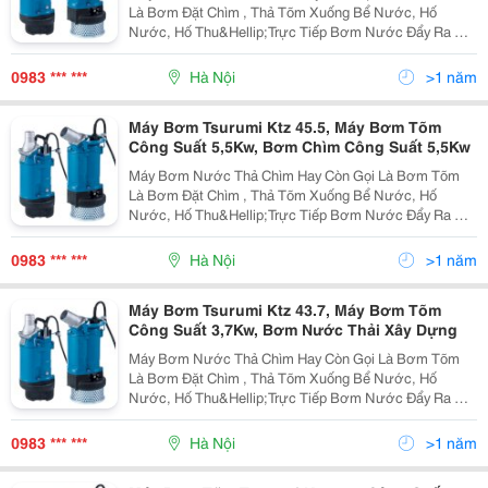
Là Bơm Đặt Chìm , Thả Tõm Xuống Bể Nước, Hố
Nước, Hố Thu&Hellip;Trực Tiếp Bơm Nước Đẩy Ra Vị
Trí Cần Thoát Nước, Trước Đây Khi Khoa Học Chưa
Phát Triển Dòng Bơm Nước Thải Được Ban Đầu Ra Đời
0983 *** ***
Hà Nội
>1 năm
Được Thiết Kế
Máy Bơm Tsurumi Ktz 45.5, Máy Bơm Tõm
Công Suất 5,5Kw, Bơm Chìm Công Suất 5,5Kw
Máy Bơm Nước Thả Chìm Hay Còn Gọi Là Bơm Tõm
Là Bơm Đặt Chìm , Thả Tõm Xuống Bể Nước, Hố
Nước, Hố Thu&Hellip;Trực Tiếp Bơm Nước Đẩy Ra Vị
Trí Cần Thoát Nước, Trước Đây Khi Khoa Học Chưa
Phát Triển Dòng Bơm Nước Thải Được Ban Đầu Ra Đời
0983 *** ***
Hà Nội
>1 năm
Được Thiết Kế
Máy Bơm Tsurumi Ktz 43.7, Máy Bơm Tõm
Công Suất 3,7Kw, Bơm Nước Thải Xây Dựng
Máy Bơm Nước Thả Chìm Hay Còn Gọi Là Bơm Tõm
Là Bơm Đặt Chìm , Thả Tõm Xuống Bể Nước, Hố
Nước, Hố Thu&Hellip;Trực Tiếp Bơm Nước Đẩy Ra Vị
Trí Cần Thoát Nước, Trước Đây Khi Khoa Học Chưa
Phát Triển Dòng Bơm Nước Thải Được Ban Đầu Ra Đời
0983 *** ***
Hà Nội
>1 năm
Được Thiết Kế