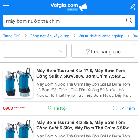
Trang Chủ
Công nghiệp, xây dựng
Vật tư, thiết bị công nghiệp
Bơm
Lọc nâng cao
Máy Bơm Tsurumi Ktz 47.5, Máy Bơm Tõm
Công Suất 7,5Kw/380V, Bơm Chìm 7,5Kw.....
Máy Bơm Nước Thả Chìm Hay Còn Gọi Là Bơm Tõm
Là Bơm Đặt Chìm , Thả Tõm Xuống Bể Nước, Hố
Nước, Hố Thu&Hellip;Trực Tiếp Bơm Nước Đẩy Ra Vị
Trí Cần Thoát Nước, Trước Đây Khi Khoa Học Chưa
Phát Triển Dòng Bơm Nước Thải Được Ban Đầu Ra Đời
0983 *** ***
Hà Nội
>1 năm
Được Thiết Kế
Máy Bơm Tsurumi Ktz 35.5, Máy Bơm Tõm
Công Suất 5,5Kw, Máy Bơm Thả Chìm 5,5Kw
Máy Bơm Nước Thả Chìm Hay Còn Gọi Là Bơm Tõm