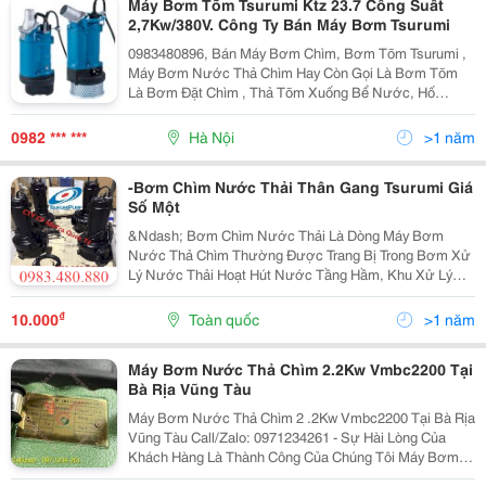
Máy Bơm Tõm Tsurumi Ktz 23.7 Công Suất
2,7Kw/380V. Công Ty Bán Máy Bơm Tsurumi
0983480896, Bán Máy Bơm Chìm, Bơm Tõm Tsurumi ,
Máy Bơm Nước Thả Chìm Hay Còn Gọi Là Bơm Tõm
Là Bơm Đặt Chìm , Thả Tõm Xuống Bể Nước, Hố
Nước, Hố Thu&Hellip;Trực Tiếp Bơm Nước Đẩy Ra Vị
Trí Cần Thoát Nước, Trước Đây Khi Khoa Học Chưa
0982 *** ***
Hà Nội
>1 năm
Phát Triển Dò
-Bơm Chìm Nước Thải Thân Gang Tsurumi Giá
Số Một
&Ndash; Bơm Chìm Nước Thải Là Dòng Máy Bơm
Nước Thả Chìm Thường Được Trang Bị Trong Bơm Xử
Lý Nước Thải Hoạt Hút Nước Tầng Hầm, Khu Xử Lý
Nước. Đây Là Một Trong Những Dòng Bơm Chìm Được
Sử Dụng Nhiều Nhất Hiện Nay. Máy Bơm Đáp Ứng Tối
₫
10.000
Toàn quốc
>1 năm
Đa Nhu Cầu Sử...
Máy Bơm Nước Thả Chìm 2.2Kw Vmbc2200 Tại
Bà Rịa Vũng Tàu
Máy Bơm Nước Thả Chìm 2 .2Kw Vmbc2200 Tại Bà Rịa
Vũng Tàu Call/Zalo: 0971234261 - Sự Hài Lòng Của
Khách Hàng Là Thành Công Của Chúng Tôi Máy Bơm
Chìm 2.2Kw Vmbc2200 Là Loại Bơm Có Hiệu Suất Cao