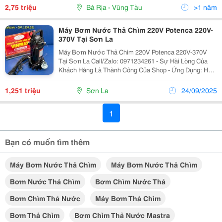
Và Ứng Dụng Lớn: - Thi Công Hố Móng Công Trình -...
2,75 triệu
Bà Rịa - Vũng Tàu
>1 năm
Máy Bơm Nước Thả Chìm 220V Potenca 220V-
370V Tại Sơn La
Máy Bơm Nước Thả Chìm 220V Potenca 220V-370V
Tại Sơn La Call/Zalo: 0971234261 - Sự Hài Lòng Của
Khách Hàng Là Thành Công Của Shop - Ứng Dụng: Hút
Và Xả Nước Trong Gia Đình: Giếng Khoan, Bể Chứa,
Hồ Cá. Thoát Nước Cho Hố Ga, Tầng Hầm, Khu Vực...
1,251 triệu
Sơn La
24/09/2025
1
Bạn có muốn tìm thêm
Máy Bơm Nước Thả Chìm
Máy Bơm Nước Thả Chìm
Bơm Nước Thả Chìm
Bơm Chìm Nước Thả
Bơm Chìm Thả Nước
Máy Bơm Thả Chìm
Bơm Thả Chìm
Bơm Chìm Thả Nước Mastra