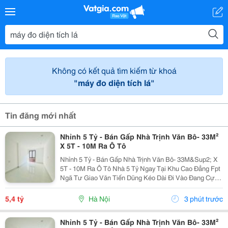
Không có kết quả tìm kiếm từ khoá
"máy đo diện tích lá"
Tin đăng mới nhất
Nhỉnh 5 Tỷ - Bán Gấp Nhà Trịnh Văn Bô- 33M²
X 5T - 10M Ra Ô Tô
Nhỉnh 5 Tỷ - Bán Gấp Nhà Trịnh Văn Bô- 33M&Sup2; X
5T - 10M Ra Ô Tô Nhà 5 Tỷ Ngay Tại Khu Cao Đẳng Fpt
Ngã Tư Giao Văn Tiến Dũng Kéo Dài Đi Vào Đang Cực
Kỳ Đẹp. Căn Này Lại Có 5 Tầng, Gần Ô Tô, Gần Phố Và
Có Thể Vào Ở Ngay. 10M Ra Ô Tô,...
5,4 tỷ
Hà Nội
3 phút trước
Nhỉnh 5 Tỷ - Bán Gấp Nhà Trịnh Văn Bô- 33M²