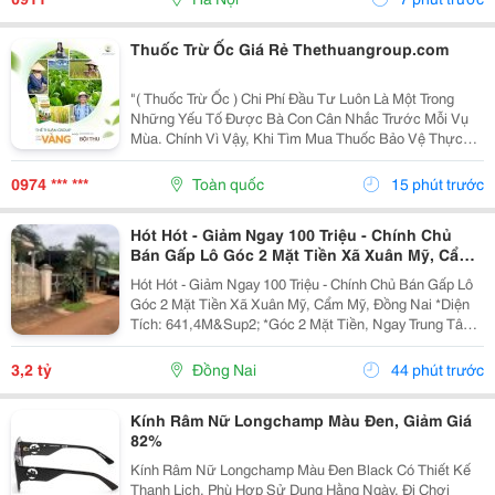
Thuốc Trừ Ốc Giá Rẻ Thethuangroup.com
"( Thuốc Trừ Ốc ) Chi Phí Đầu Tư Luôn Là Một Trong
Những Yếu Tố Được Bà Con Cân Nhắc Trước Mỗi Vụ
Mùa. Chính Vì Vậy, Khi Tìm Mua Thuốc Bảo Vệ Thực
Vật, Nhiều Người Thường Ưu Tiên Những Sản Phẩm
Có Mức Giá Hợp Lý Để Tiết Kiệm Ngân Sách. Tuy
0974 *** ***
Toàn quốc
15 phút trước
Nhiên, Giá...
Hót Hót - Giảm Ngay 100 Triệu - Chính Chủ
Bán Gấp Lô Góc 2 Mặt Tiền Xã Xuân Mỹ, Cẩm
Mỹ, Đồng Nai
Hót Hót - Giảm Ngay 100 Triệu - Chính Chủ Bán Gấp Lô
Góc 2 Mặt Tiền Xã Xuân Mỹ, Cẩm Mỹ, Đồng Nai *Diện
Tích: 641,4M&Sup2; *Góc 2 Mặt Tiền, Ngay Trung Tâm,
Thuận Tiện Kinh Doanh Đa Ngành Nghề. Cách Quốc Lộ
764 Chỉ Khoảng 400M. *Pháp Lý Sổ Hồng...
3,2 tỷ
Đồng Nai
44 phút trước
Kính Râm Nữ Longchamp Màu Đen, Giảm Giá
82%
Kính Râm Nữ Longchamp Màu Đen Black Có Thiết Kế
Thanh Lịch, Phù Hợp Sử Dụng Hằng Ngày, Đi Chơi