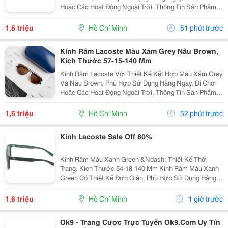
Hoặc Các Hoạt Động Ngoài Trời. Thông Tin Sản Phẩm:
Thương Hiệu: Longchamp. Màu Sắc: Đen Black. Kích
Thước: 51-20-140 Mm. Kiểu Dáng Dành Cho Nữ....
1,6 triệu
Hồ Chí Minh
51 phút trước
Kính Râm Lacoste Màu Xám Grey Nâu Brown,
Kích Thước 57-15-140 Mm
Kính Râm Lacoste Với Thiết Kế Kết Hợp Màu Xám Grey
Và Nâu Brown, Phù Hợp Sử Dụng Hằng Ngày, Đi Chơi
Hoặc Các Hoạt Động Ngoài Trời. Thông Tin Sản Phẩm:
Thương Hiệu: Lacoste. Màu Sắc: Xám Grey &Ndash;
Nâu Brown. Kích Thước: 57-15-140 Mm. Mã...
1,6 triệu
Hồ Chí Minh
52 phút trước
Kính Lacoste Sale Off 80%
Kính Râm Màu Xanh Green &Ndash; Thiết Kế Thời
Trang, Kích Thước 54-18-140 Mm Kính Râm Màu Xanh
Green Có Thiết Kế Đơn Giản, Phù Hợp Sử Dụng Hằng
Ngày Khi Đi Chơi, Đi Du Lịch Hoặc Di Chuyển Ngoài
Trời. Thông Tin Sản Phẩm: Màu Sắc: Xanh Green. ...
1,6 triệu
Hồ Chí Minh
1 giờ trước
Ok9 - Trang Cược Trực Tuyến Ok9.Com Uy Tín