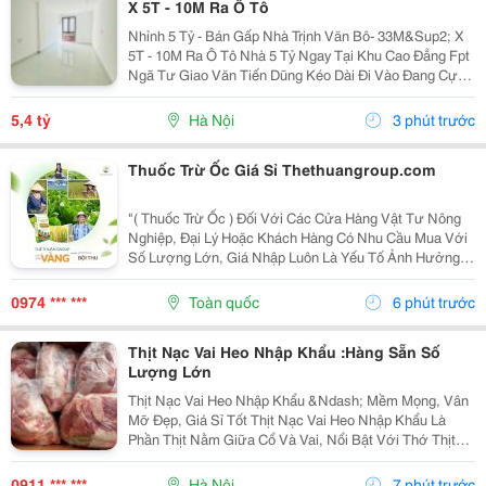
X 5T - 10M Ra Ô Tô
Nhỉnh 5 Tỷ - Bán Gấp Nhà Trịnh Văn Bô- 33M&Sup2; X
5T - 10M Ra Ô Tô Nhà 5 Tỷ Ngay Tại Khu Cao Đẳng Fpt
Ngã Tư Giao Văn Tiến Dũng Kéo Dài Đi Vào Đang Cực
Kỳ Đẹp. Căn Này Lại Có 5 Tầng, Gần Ô Tô, Gần Phố Và
Có Thể Vào Ở Ngay. 10M Ra Ô Tô,...
5,4 tỷ
Hà Nội
3 phút trước
Thuốc Trừ Ốc Giá Sỉ Thethuangroup.com
"( Thuốc Trừ Ốc ) Đối Với Các Cửa Hàng Vật Tư Nông
Nghiệp, Đại Lý Hoặc Khách Hàng Có Nhu Cầu Mua Với
Số Lượng Lớn, Giá Nhập Luôn Là Yếu Tố Ảnh Hưởng
Trực Tiếp Đến Hiệu Quả Kinh Doanh. Tuy Nhiên, Một
Nguồn Hàng Tốt Không Chỉ Dừng Lại Ở Mức Giá
0974 *** ***
Toàn quốc
6 phút trước
Cạnh...
Thịt Nạc Vai Heo Nhập Khẩu :Hàng Sẵn Số
Lượng Lớn
Thịt Nạc Vai Heo Nhập Khẩu &Ndash; Mềm Mọng, Vân
Mỡ Đẹp, Giá Sỉ Tốt Thịt Nạc Vai Heo Nhập Khẩu Là
Phần Thịt Nằm Giữa Cổ Và Vai, Nổi Bật Với Thớ Thịt
Săn Chắc, Tỷ Lệ Nạc Cao Và Các Vân Mỡ Mảnh Phân
Bố Tự Nhiên . Sự Kết Hợp Hài Hòa Giữa Nạc Và Mỡ...
0911 *** ***
Hà Nội
7 phút trước