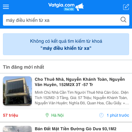
Không có kết quả tìm kiếm từ khoá
"máy điều khiển từ xa"
Tin đăng mới nhất
Cho Thuê Nhà, Nguyễn Khánh Toàn, Nguyễn
Văn Huyên, 152M2X 3T -57 Tr
Mình Chủ Nhà Cần Tìm Người Thuê Nhà Căn Góc. Diện
Tích 152M2- 3 Tầng, Giá: 57 Triệu; Nguyễn Khánh Toàn,
Nguyễn Văn Huyên; Nghĩa Đô, Quan Hoa, Cầu Giấy. +
Liên Hệ Trực Tiếp Chủ Nhà: 0946507497 + Vỉa Hè Lớn,
Mặt Tiền Rộng,Thoáng. + Vị Trí Gần Ngay Ngã...
57 triệu
Hà Nội
1 phút trước
Bán Đất Mặt Tiền Đường Gò Dưa 93,1M2