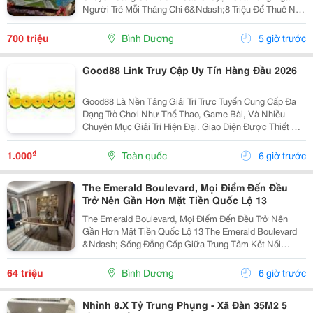
Người Trẻ Mỗi Tháng Chi 6&Ndash;8 Triệu Để Thuê Nhà
Nhưng Tài Sản Vẫn Là Con Số 0. Emerald Garden View
Mang Đến Giải Pháp Giúp Bạn Chuyển Tiền Thuê Nhà...
700 triệu
Bình Dương
5 giờ trước
Good88 Link Truy Cập Uy Tín Hàng Đầu 2026
Good88 Là Nền Tảng Giải Trí Trực Tuyến Cung Cấp Đa
Dạng Trò Chơi Như Thể Thao, Game Bài, Và Nhiều
Chuyên Mục Giải Trí Hiện Đại. Giao Diện Được Thiết Kế
Trực Quan, Thân Thiện Với Người Dùng Trên Cả Điện
Thoại Và Máy Tính. Hệ Thống Bảo Mật Hiện Đại...
₫
1.000
Toàn quốc
6 giờ trước
The Emerald Boulevard, Mọi Điểm Đến Đều
Trở Nên Gần Hơn Mặt Tiền Quốc Lộ 13
The Emerald Boulevard, Mọi Điểm Đến Đều Trở Nên
Gần Hơn Mặt Tiền Quốc Lộ 13 The Emerald Boulevard
&Ndash; Sống Đẳng Cấp Giữa Trung Tâm Kết Nối
Tp.hcm Bạn Đang Tìm Một Căn Hộ Vừa Để Ở, Vừa Có
Tiềm Năng Đầu Tư Mạnh? The Emerald Boulevard
64 triệu
Bình Dương
6 giờ trước
Chính Là...
Nhỉnh 8.X Tỷ Trung Phụng - Xã Đàn 35M2 5