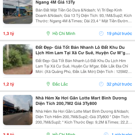
Ngang 4M Giá 13Ty
Bán Đất Mặt Tiền Gò Dưa &Ndash; Vị Trí Đẹp Kinh
Doanh &Ndash; Giá 13 Tỷ Diện Tích: 93,1M&Sup2; Kích
Thước: Ngang 4M &Times; Dài 23,4 * Mặt Tiền Đường
Lớn, Xe Cộ Qua Lại Đông Đúc. * Thích Hợp Xây Nhà
Phố, Văn Phòng, Cửa Hàng, Showroom Hoặc Đầu...
1,3 tỷ
Hồ Chí Minh
19 phút trước
Đất Đẹp- Giá Tốt Bán Nhanh Lô Đất Khu Du
Lịch Him Lam Tại Xã Cư Suê, Huyện Cư M''gar,
Đắk Lắk
Đất Đẹp- Giá Tốt Bán Nhanh Lô Đất Khu Du Lịch Him
Lam Tại Xã Cư Suê, Huyện Cư M'gar, Đắk Lắk Địa Chỉ
Mới: (Xã Quảng Phú, Đắk Lắk Mới) Diện Tích : 125M2,
75M2 Thổ Cư. Nở Hậu Giá Bán: 1,2 Tỷ(Có Thương
Lượng) - Vị Trí Đẹp Giao Thông Thuận Lợi, Đất...
1,2 tỷ
Đắc Lắc
32 phút trước
Nhà Hẻm Xe Hơi Gân Lotte Mart Bình Dương
Diện Tích 200,7M2 Giá 3Ty800
Nhà Hẻm Xe Hơi Gần Lotte Mart Bình Dương &Ndash;
Diện Tích Hiếm 200,7M&Sup2;-Giá 3Ty800 * Diện Tích:
200,7M&Sup2; * Kích Thước Đẹp: 9,2M &Times; 22,2M
* Nhà Cấp 4 Gồm 3 Phòng Ngủ, 1 Wc * Hẻm Xe Hơi
Rộng, Ô Tô Vào Tận Nhà * Hướng Đông Nam, Đất...
3,8 tỷ
Hồ Chí Minh
1 giờ trước