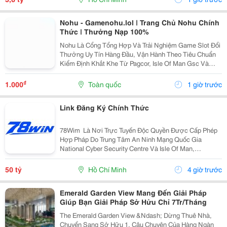
Nohu - Gamenohu.lol | Trang Chủ Nohu Chính
Thức | Thưởng Nạp 100%
Nohu Là Cổng Tổng Hợp Và Trải Nghiệm Game Slot Đổi
Thưởng Uy Tín Hàng Đầu, Vận Hành Theo Tiêu Chuẩn
Kiểm Định Khắt Khe Từ Pagcor, Isle Of Man Gsc Và
Curacao Egaming. Tích Hợp Chứng Nhận Bảo Mật
Geotrust Giao Thức Ssl 256-Bit, Trang Web
₫
1.000
Toàn quốc
1 giờ trước
Gamenohu.lol...
Link Đăng Ký Chính Thức
78Wim ⁠ Là Nơi Trực Tuyến Độc Quyền Được Cấp Phép
Hợp Pháp Do Trung Tâm An Ninh Mạng Quốc Gia
National Cyber Security Centre Và Isle Of Man,
Cagayan,Và Pagcor Cấp Phép. Những Giấy Phép Khẳng
Định Sân Chơi Này An Toàn Và Minh Bạch Thu Hút Hơn
50 tỷ
Hồ Chí Minh
4 giờ trước
10 Triệu...
Emerald Garden View Mang Đến Giải Pháp
Giúp Bạn Giải Pháp Sở Hửu Chỉ 7Tr/Tháng
The Emerald Garden View &Ndash; Dừng Thuê Nhà,
Chuyển Sang Sở Hữu 1. Câu Chuyện Của Hàng Ngàn