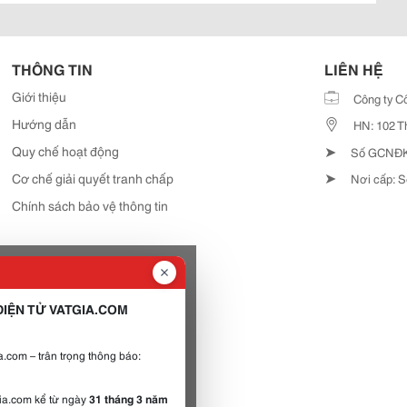
THÔNG TIN
LIÊN HỆ
Giới thiệu
Công ty C
Hướng dẫn
HN: 102 T
➤
Quy chế hoạt động
Số GCNĐKD
➤
Cơ chế giải quyết tranh chấp
Nơi cấp: S
Chính sách bảo vệ thông tin
IỆN TỬ VATGIA.COM
.com – trân trọng thông báo:
gia.com kể từ ngày
31 tháng 3 năm