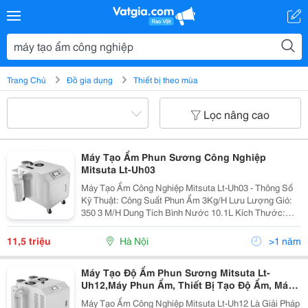
Trang Chủ
Đồ gia dụng
Thiết bị theo mùa
Lọc nâng cao
Máy Tạo Ẩm Phun Sương Công Nghiệp
Mitsuta Lt-Uh03
Máy Tạo Ẩm Công Nghiệp Mitsuta Lt-Uh03 - Thông Số
Kỹ Thuật: Công Suất Phun Ẩm 3Kg/H Lưu Lượng Gió:
350 3 M/H Dung Tích Bình Nước 10.1L Kích Thước:
600 X350 X 440 Mm(Cao) Công Suất 300W. Nguồn Điện
220V, 50Hz Dòng Điện 1.36A Có Bánh Xe...
11,5 triệu
Hà Nội
>1 năm
Máy Tạo Độ Ẩm Phun Sương Mitsuta Lt-
Uh12,Máy Phun Ẩm, Thiết Bị Tạo Độ Ẩm, Máy
Bù Ẩm, Thiết Bị Bù Ẩm, Máy Làm Tăng Độ Ẩm,
Máy Tạo Ẩm Công Nghiệp Mitsuta Lt-Uh12 Là Giải Pháp