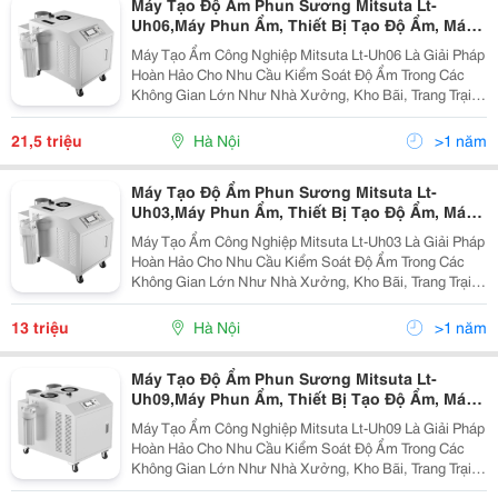
Máy Tạo Độ Ẩm Phun Sương Mitsuta Lt-
Uh06,Máy Phun Ẩm, Thiết Bị Tạo Độ Ẩm, Máy
Bù Ẩm, Thiết Bị Bù Ẩm, Máy Làm Tăng Độ Ẩm,
Máy Tạo Ẩm Công Nghiệp Mitsuta Lt-Uh06 Là Giải Pháp
Máy Tạo Độ Ẩm
Hoàn Hảo Cho Nhu Cầu Kiểm Soát Độ Ẩm Trong Các
Không Gian Lớn Như Nhà Xưởng, Kho Bãi, Trang Trại
Chăn Nuôi Và Các Khu Vực Sản Xuất Công Nghiệp. Với
Công Nghệ Tiên Tiến Và Thiết Kế Chắc Chắn, Máy...
21,5 triệu
Hà Nội
>1 năm
Máy Tạo Độ Ẩm Phun Sương Mitsuta Lt-
Uh03,Máy Phun Ẩm, Thiết Bị Tạo Độ Ẩm, Máy
Bù Ẩm, Thiết Bị Bù Ẩm, Máy Làm Tăng Độ Ẩm,
Máy Tạo Ẩm Công Nghiệp Mitsuta Lt-Uh03 Là Giải Pháp
Máy Tạo Độ Ẩm
Hoàn Hảo Cho Nhu Cầu Kiểm Soát Độ Ẩm Trong Các
Không Gian Lớn Như Nhà Xưởng, Kho Bãi, Trang Trại
Chăn Nuôi Và Các Khu Vực Sản Xuất Công Nghiệp. Với
Công Nghệ Tiên Tiến Và Thiết Kế Chắc Chắn, Máy...
13 triệu
Hà Nội
>1 năm
Máy Tạo Độ Ẩm Phun Sương Mitsuta Lt-
Uh09,Máy Phun Ẩm, Thiết Bị Tạo Độ Ẩm, Máy
Bù Ẩm, Thiết Bị Bù Ẩm, Máy Làm Tăng Độ Ẩm,
Máy Tạo Ẩm Công Nghiệp Mitsuta Lt-Uh09 Là Giải Pháp
Máy Tạo Độ Ẩm
Hoàn Hảo Cho Nhu Cầu Kiểm Soát Độ Ẩm Trong Các
Không Gian Lớn Như Nhà Xưởng, Kho Bãi, Trang Trại
Chăn Nuôi Và Các Khu Vực Sản Xuất Công Nghiệp. Với