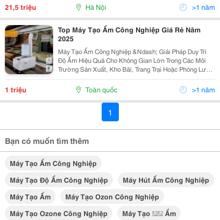
Công Nghệ Tiên Tiến Và Thiết Kế Chắc Chắn, Máy...
21,5 triệu
Hà Nội
>1 năm
Top Máy Tạo Ẩm Công Nghiệp Giá Rẻ Năm
2025
Máy Tạo Ẩm Công Nghiệp &Ndash; Giải Pháp Duy Trì
Độ Ẩm Hiệu Quả Cho Không Gian Lớn Trong Các Môi
Trường Sản Xuất, Kho Bãi, Trang Trại Hoặc Phòng Lưu
Trữ, Độ Ẩm Đóng Vai Trò Cực Kỳ Quan Trọng. Không Khí
Quá Khô Không Chỉ Gây Ảnh Hưởng Đến Sức Khỏe...
1 triệu
Toàn quốc
>1 năm
1
Bạn có muốn tìm thêm
Máy Tạo Ẩm Công Nghiệp
Máy Tạo Độ Ẩm Công Nghiệp
Máy Hút Ẩm Công Nghiệp
Máy Tạo Ẩm
Máy Tạo Ozon Công Nghiệp
Máy Tạo Ozone Công Nghiệp
Máy Tạo �� Ẩm