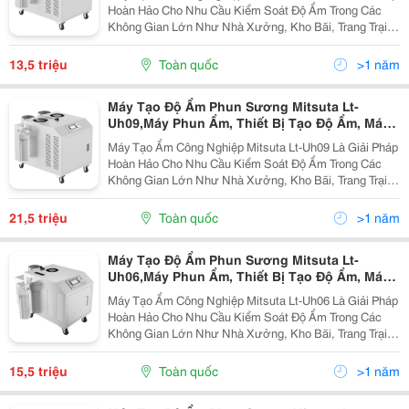
Máy Tạo Độ Ẩm
Hoàn Hảo Cho Nhu Cầu Kiểm Soát Độ Ẩm Trong Các
Không Gian Lớn Như Nhà Xưởng, Kho Bãi, Trang Trại
Chăn Nuôi Và Các Khu Vực Sản Xuất Công Nghiệp. Với
Công Nghệ Tiên Tiến Và Thiết Kế Chắc Chắn, Máy...
13,5 triệu
Toàn quốc
>1 năm
Máy Tạo Độ Ẩm Phun Sương Mitsuta Lt-
Uh09,Máy Phun Ẩm, Thiết Bị Tạo Độ Ẩm, Máy
Bù Ẩm, Thiết Bị Bù Ẩm, Máy Làm Tăng Độ Ẩm,
Máy Tạo Ẩm Công Nghiệp Mitsuta Lt-Uh09 Là Giải Pháp
Máy Tạo Độ Ẩm
Hoàn Hảo Cho Nhu Cầu Kiểm Soát Độ Ẩm Trong Các
Không Gian Lớn Như Nhà Xưởng, Kho Bãi, Trang Trại
Chăn Nuôi Và Các Khu Vực Sản Xuất Công Nghiệp. Với
Công Nghệ Tiên Tiến Và Thiết Kế Chắc Chắn, Máy...
21,5 triệu
Toàn quốc
>1 năm
Máy Tạo Độ Ẩm Phun Sương Mitsuta Lt-
Uh06,Máy Phun Ẩm, Thiết Bị Tạo Độ Ẩm, Máy
Bù Ẩm, Thiết Bị Bù Ẩm, Máy Làm Tăng Độ Ẩm,
Máy Tạo Ẩm Công Nghiệp Mitsuta Lt-Uh06 Là Giải Pháp
Máy Tạo Độ Ẩm
Hoàn Hảo Cho Nhu Cầu Kiểm Soát Độ Ẩm Trong Các
Không Gian Lớn Như Nhà Xưởng, Kho Bãi, Trang Trại
Chăn Nuôi Và Các Khu Vực Sản Xuất Công Nghiệp. Với
Công Nghệ Tiên Tiến Và Thiết Kế Chắc Chắn, Máy...
15,5 triệu
Toàn quốc
>1 năm