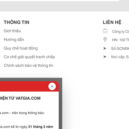
THÔNG TIN
LIÊN HỆ
Giới thiệu
Công ty C
Hướng dẫn
HN: 102 T
➤
Quy chế hoạt động
Số GCNĐKD
➤
Cơ chế giải quyết tranh chấp
Nơi cấp: S
Chính sách bảo vệ thông tin
IỆN TỬ VATGIA.COM
.com – trân trọng thông báo:
gia.com kể từ ngày
31 tháng 3 năm