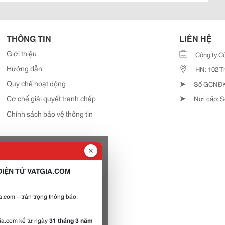
THÔNG TIN
LIÊN HỆ
Giới thiệu
Công ty C
Hướng dẫn
HN: 102 T
➤
Quy chế hoạt động
Số GCNĐKD
➤
Cơ chế giải quyết tranh chấp
Nơi cấp: S
Chính sách bảo vệ thông tin
IỆN TỬ VATGIA.COM
.com – trân trọng thông báo:
gia.com kể từ ngày
31 tháng 3 năm