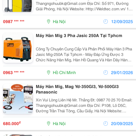
Thangngohuubk@Gmail.com Địa Chỉ: Số 971, Đường
Giải Phóng, Hà Nội Website: Http://Weldtec.com.vn/ 1.
Máy Hàn Mig Xung (Hàn Nhôm) - Model: Digistar 250 -
Xuất Xứ: Hã
0987 *** ***
Hà Nội
12/09/2025
Máy Hàn Mig 3 Pha Jasic 250A Tại Tphcm
Công Ty Chuyên Cung Cấp Và Phân Phối Máy Hàn 3 Pha
Jasic Mig-250A Tại Tphcm - Máy Đáp Ứng Được 3
Chức Năng Hàn Mig, Hàn Hồ Quang Và Hàn Dây Hàn
Lõi Thuốc. - Sử Dụng Công Nghệ Biến Tần Igbt Giúp
Thiết Bị Hoạt Động Bền Bỉ Và Hiệu Quả. - Thiết B
0963 *** ***
Hồ Chí Minh
29/01/2026
Máy Hàn Mig, Mag Yd-350Gl3, Yd-500Gl3
Panasonic
Xin Vui Lòng Liên Hệ Mr. Thắng Đt: 0987 70 25 70 Email:
Thangngohuubk@Gmail.com Địa Chỉ: P108, Lô D5C,
Đường Trần Thái Tông, Cầu Giấy, Hà Nội Website:
Http://Weldtec.com.vn/ Công Ty Công Nghệ Và Thiết Bị
Hàn ( Weldt E
₫
680.000
Hà Nội
20/09/2025