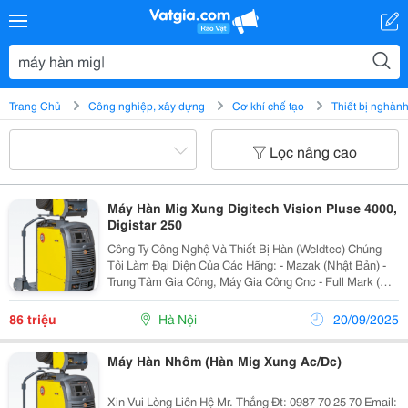
Trang Chủ
Công nghiệp, xây dựng
Cơ khí chế tạo
Thiết bị nghàn
Lọc nâng cao
Máy Hàn Mig Xung Digitech Vision Pluse 4000,
Digistar 250
Công Ty Công Nghệ Và Thiết Bị Hàn (Weldtec) Chúng
Tôi Làm Đại Diện Của Các Hãng: - Mazak (Nhật Bản) -
Trung Tâm Gia Công, Máy Gia Công Cnc - Full Mark (Đài
Loan) - Các Máy Gia Công Cơ Khí Dạng Cơ: Tiện
Ngang, Phay-Bào, ... - Lincoln Electric
86 triệu
Hà Nội
20/09/2025
Máy Hàn Nhôm (Hàn Mig Xung Ac/Dc)
Xin Vui Lòng Liên Hệ Mr. Thắng Đt: 0987 70 25 70 Email: