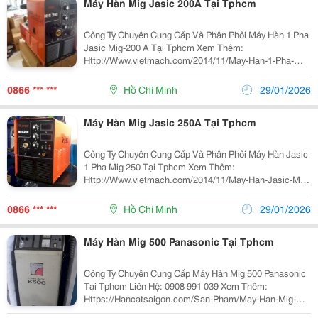
Máy Hàn Mig Jasic 200A Tại Tphcm
Công Ty Chuyên Cung Cấp Và Phân Phối Máy Hàn 1 Pha
Jasic Mig-200 A Tại Tphcm Xem Thêm:
Http://Www.vietmach.com/2014/11/May-Han-1-Pha-
Jasic-Mig-200A.html Máy Hàn Mig Jasic 200A - Công
Nghệ Inverter Igbt Chế Độ Điều Khiển Dòng Hàn, Ch
0866 *** ***
Hồ Chí Minh
29/01/2026
Máy Hàn Mig Jasic 250A Tại Tphcm
Công Ty Chuyên Cung Cấp Và Phân Phối Máy Hàn Jasic
1 Pha Mig 250 Tại Tphcm Xem Thêm:
Http://Www.vietmach.com/2014/11/May-Han-Jasic-Mig-
250F.html Máy Hàn Jasic 1 Pha Mig 250 Tại Tphcm Máy
H
0866 *** ***
Hồ Chí Minh
29/01/2026
Máy Hàn Mig 500 Panasonic Tại Tphcm
Công Ty Chuyên Cung Cấp Máy Hàn Mig 500 Panasonic
Tại Tphcm Liên Hệ: 0908 991 039 Xem Thêm:
Https://Hancatsaigon.com/San-Pham/May-Han-Mig-
Co2-Panasonic-500/ Máy Hàn Mig 500 Panasonic Có