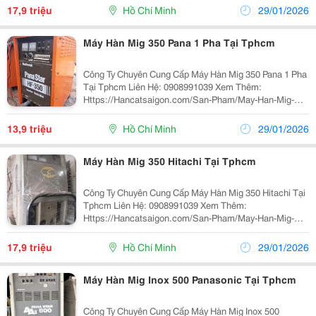
Thông Số Kỹ Thuật: Hãng Sản Xuất Panasonic Model...
17,9 triệu
Hồ Chí Minh
29/01/2026
Máy Hàn Mig 350 Pana 1 Pha Tại Tphcm
Công Ty Chuyên Cung Cấp Máy Hàn Mig 350 Pana 1 Pha
Tại Tphcm Liên Hệ: 0908991039 Xem Thêm:
Https://Hancatsaigon.com/San-Pham/May-Han-Mig-
Co2-Panasonic-350-1-Pha/ Máy Hàn Mig 350 Pana 1 Pha
Có Thông Số Kỹ Thuật: Hãng Sản Xuất Panasonic ...
13,9 triệu
Hồ Chí Minh
29/01/2026
Máy Hàn Mig 350 Hitachi Tại Tphcm
Công Ty Chuyên Cung Cấp Máy Hàn Mig 350 Hitachi Tại
Tphcm Liên Hệ: 0908991039 Xem Thêm:
Https://Hancatsaigon.com/San-Pham/May-Han-Mig-
Co2-Hiatchi-350/ Máy Hàn Mig 350 Hitachi Có Thông Số
Kỹ Thuật: Hãng Sản Xuất Hitachi Model 350Ca Công...
17,9 triệu
Hồ Chí Minh
29/01/2026
Máy Hàn Mig Inox 500 Panasonic Tại Tphcm
Công Ty Chuyên Cung Cấp Máy Hàn Mig Inox 500