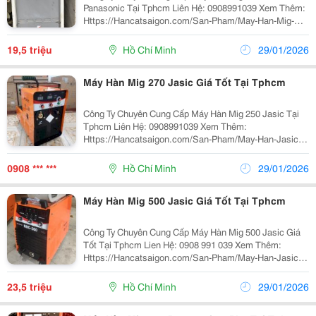
Panasonic Tại Tphcm Liên Hệ: 0908991039 Xem Thêm:
Https://Hancatsaigon.com/San-Pham/May-Han-Mig-
Inox-500-Panasonic/ Máy Hàn Mig Inox 500 Panasonic
Có Thông Số Kỹ Thuật: Hãng Sản Xuất Panasonic ...
19,5 triệu
Hồ Chí Minh
29/01/2026
Máy Hàn Mig 270 Jasic Giá Tốt Tại Tphcm
Công Ty Chuyên Cung Cấp Máy Hàn Mig 250 Jasic Tại
Tphcm Liên Hệ: 0908991039 Xem Thêm:
Https://Hancatsaigon.com/San-Pham/May-Han-Jasic-
Mig-250/ Máy Hàn Mig 250 Jasic Có Thông Số Kỹ Thuật:
Hãng Sản Xuất Jasic Model Mig 250 Nguồn Điện 1...
0908 *** ***
Hồ Chí Minh
29/01/2026
Máy Hàn Mig 500 Jasic Giá Tốt Tại Tphcm
Công Ty Chuyên Cung Cấp Máy Hàn Mig 500 Jasic Giá
Tốt Tại Tphcm Lien Hệ: 0908 991 039 Xem Thêm:
Https://Hancatsaigon.com/San-Pham/May-Han-Jasic-
Mig-500/ Máy Hàn Mig 500 Jasic Có Thông Số Kỹ Thuật:
Hãng Sản Xuất Jasic Model Nbc 500 Nguồn...
23,5 triệu
Hồ Chí Minh
29/01/2026