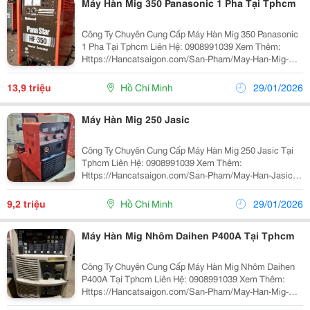
Máy Hàn Mig 350 Panasonic 1 Pha Tại Tphcm
Công Ty Chuyên Cung Cấp Máy Hàn Mig 350 Panasonic
1 Pha Tại Tphcm Liên Hệ: 0908991039 Xem Thêm:
Https://Hancatsaigon.com/San-Pham/May-Han-Mig-
Co2-Panasonic-350-1-Pha/ Máy Hàn Mig 350 Panasonic
1 Pha Có Thông Số Kỹ Thuật: Hãng Sản Xuất...
13,9 triệu
Hồ Chí Minh
29/01/2026
Máy Hàn Mig 250 Jasic
Công Ty Chuyên Cung Cấp Máy Hàn Mig 250 Jasic Tại
Tphcm Liên Hệ: 0908991039 Xem Thêm:
Https://Hancatsaigon.com/San-Pham/May-Han-Jasic-
Mig-250/ Máy Hàn Mig 250 Jasic Có Thông Số Kỹ Thuật:
Hãng Sản Xuất Jasic Model Mig 250 Nguồn Điện 1...
9,2 triệu
Hồ Chí Minh
29/01/2026
Máy Hàn Mig Nhôm Daihen P400A Tại Tphcm
Công Ty Chuyên Cung Cấp Máy Hàn Mig Nhôm Daihen
P400A Tại Tphcm Liên Hệ: 0908991039 Xem Thêm:
Https://Hancatsaigon.com/San-Pham/May-Han-Mig-
Nhom-Daihen-P400A/ Máy Hàn Mig Nhôm Daihen