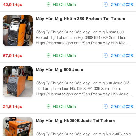
P400A Có Thông Số Kỹ Thuật: Hãng Sản Xuất Daihen
42,9 triệu
Hồ Chí Minh
29/01/2026
Model...
Máy Hàn Mig Nhôm 350 Protech Tại Tphcm
Công Ty Chuyên Cung Cấp Máy Hàn Mig Nhôm 350
Protech Tại Tphcm Liên Hệ: 0908 991 039 Xem Thêm:
Https://Hancatsaigon.com/San-Pham/May-Han-Mig-
Nhom-350-Protech/ Thông Số Kỹ Thuật Hãng Sản Xuất:
Protech Phương Pháp Hàn: Hàn Mig/ Hàn Que/Lift...
57,9 triệu
Hồ Chí Minh
29/01/2026
Máy Hàn Mig 500 Jasic
Công Ty Chuyên Cung Cấp Máy Hàn Mig 500 Jasic Giá
Tốt Tại Tphcm Lien Hệ: 0908 991 039 Xem Thêm:
Https://Hancatsaigon.com/San-Pham/May-Han-Jasic-
Mig-500/ Máy Hàn Mig 500 Jasic Có Thông Số Kỹ Thuật:
Hãng Sản Xuất Jasic Model Mig 500 Nguồn...
24,5 triệu
Hồ Chí Minh
29/01/2026
Máy Hàn Mig Nb250E Jasic Tại Tphcm
Công Ty Chuyên Cung Cấp Máy Hàn Mig Nb 250E Jasic