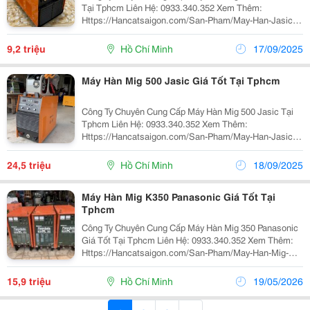
Tại Tphcm Liên Hệ: 0933.340.352 Xem Thêm:
Https://Hancatsaigon.com/San-Pham/May-Han-Jasic-
Mig-250/ Máy Hàn Mig Nb 250E Jasic Tại Tphcm Có
Thông Số Kỹ Thuật: Hãng Sản Xuất Jasic Model...
9,2 triệu
Hồ Chí Minh
17/09/2025
Máy Hàn Mig 500 Jasic Giá Tốt Tại Tphcm
Công Ty Chuyên Cung Cấp Máy Hàn Mig 500 Jasic Tại
Tphcm Liên Hệ: 0933.340.352 Xem Thêm:
Https://Hancatsaigon.com/San-Pham/May-Han-Jasic-
Mig-500/ Máy Hàn Mig 500 Jasic Tại Tphcm Có Thông
Số Kỹ Thuật: Hãng Sản Xuất Jasic Model 500I Nguồn...
24,5 triệu
Hồ Chí Minh
18/09/2025
Máy Hàn Mig K350 Panasonic Giá Tốt Tại
Tphcm
Công Ty Chuyên Cung Cấp Máy Hàn Mig 350 Panasonic
Giá Tốt Tại Tphcm Liên Hệ: 0933.340.352 Xem Thêm:
Https://Hancatsaigon.com/San-Pham/May-Han-Mig-
Co2-Panasonic-350/ Máy Hàn Mig 350 Pana Có Thông
Số Kỹ Thuật: Hãng Sản Xuất Panasonic Model...
15,9 triệu
Hồ Chí Minh
19/05/2026