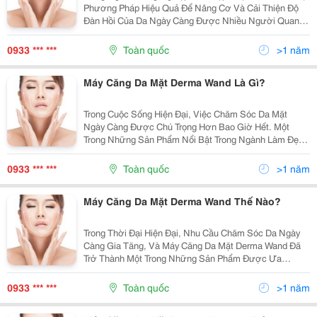
Phương Pháp Hiệu Quả Để Nâng Cơ Và Cải Thiện Độ
Đàn Hồi Của Da Ngày Càng Được Nhiều Người Quan
Tâm. Máy Căng Da Mặt Derma Wand Đã Nổi Lên Như
Một Giải Pháp Đột Phá, Giúp Bạn Sở Hữu Làn Da Mịn
0933 *** ***
Toàn quốc
>1 năm
Màng Và...
Máy Căng Da Mặt Derma Wand Là Gì?
Trong Cuộc Sống Hiện Đại, Việc Chăm Sóc Da Mặt
Ngày Càng Được Chú Trọng Hơn Bao Giờ Hết. Một
Trong Những Sản Phẩm Nổi Bật Trong Ngành Làm Đẹp
Hiện Nay Là Máy Căng Da Mặt Derma Wand . Sản Phẩm
Này Không Chỉ Đơn Thuần Là Một Công Cụ Làm Đẹp,
0933 *** ***
Toàn quốc
>1 năm
Mà Còn Là...
Máy Căng Da Mặt Derma Wand Thế Nào?
Trong Thời Đại Hiện Đại, Nhu Cầu Chăm Sóc Da Ngày
Càng Gia Tăng, Và Máy Căng Da Mặt Derma Wand Đã
Trở Thành Một Trong Những Sản Phẩm Được Ưa
Chuộng Nhất. Được Thiết Kế Với Công Nghệ Tiên Tiến,
Derma Wand Giúp Cải Thiện Đáng Kể Tình Trạng Da,
0933 *** ***
Toàn quốc
>1 năm
Mang Lại...