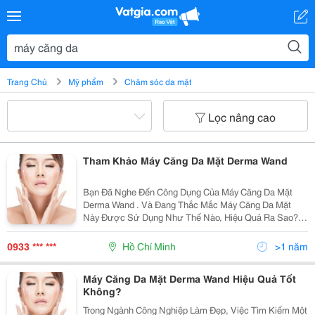
Trang Chủ
Mỹ phẩm
Chăm sóc da mặt
Lọc nâng cao
Tham Khảo Máy Căng Da Mặt Derma Wand
Bạn Đã Nghe Đến Công Dụng Của Máy Căng Da Mặt
Derma Wand . Và Đang Thắc Mắc Máy Căng Da Mặt
Này Được Sử Dụng Như Thế Nào, Hiệu Quả Ra Sao?
Vậy Thì Hãy Đọc Ngay Bài Viết Dưới Đây. Chúng Tôi Sẽ
Chia Sẻ &Ldquo;Tất Tần Tật&Rdquo; Cho Bạn. Máy
0933 *** ***
Hồ Chí Minh
>1 năm
Căng Da Mặt...
Máy Căng Da Mặt Derma Wand Hiệu Quả Tốt
Không?
Trong Ngành Công Nghiệp Làm Đẹp, Việc Tìm Kiếm Một