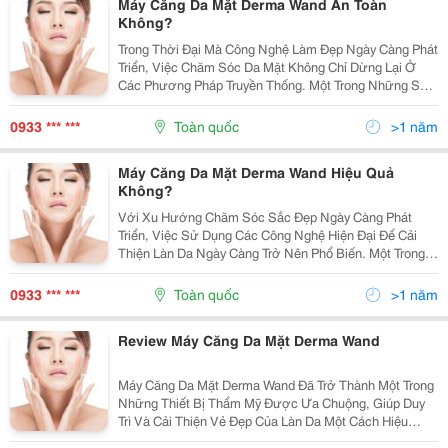
Máy Căng Da Mặt Derma Wand An Toàn
Không?
Trong Thời Đại Mà Công Nghệ Làm Đẹp Ngày Càng Phát
Triển, Việc Chăm Sóc Da Mặt Không Chỉ Dừng Lại Ở
Các Phương Pháp Truyền Thống. Một Trong Những Sản
Phẩm Nổi Bật Hiện Nay Chính Là Máy Căng Da Mặt
Derma Wand . Với Thiết Kế Tinh Tế Và Công Nghệ
0933 *** ***
Toàn quốc
>1 năm
Tiên...
Máy Căng Da Mặt Derma Wand Hiệu Quả
Không?
Với Xu Hướng Chăm Sóc Sắc Đẹp Ngày Càng Phát
Triển, Việc Sử Dụng Các Công Nghệ Hiện Đại Để Cải
Thiện Làn Da Ngày Càng Trở Nên Phổ Biến. Một Trong
Những Công Nghệ Được Ưa Chuộng Hiện Nay Là Máy
Căng Da Mặt Derma Wand . Đây Là Sản Phẩm Giúp Bạn
0933 *** ***
Toàn quốc
>1 năm
Có Thể...
Review Máy Căng Da Mặt Derma Wand
Máy Căng Da Mặt Derma Wand Đã Trở Thành Một Trong
Những Thiết Bị Thẩm Mỹ Được Ưa Chuộng, Giúp Duy
Trì Và Cải Thiện Vẻ Đẹp Của Làn Da Một Cách Hiệu
Quả. Với Công Nghệ Tiên Tiến, Máy Derma Wand