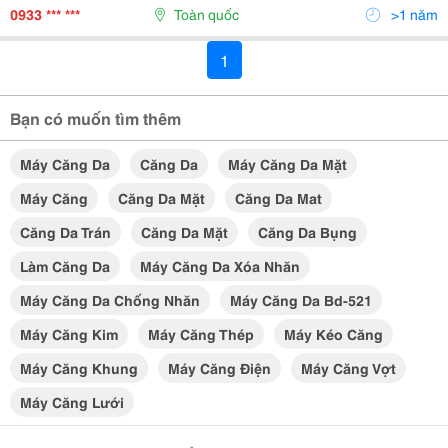
Không Chỉ Mang Lại Làn Da Căng Mịn Mà Còn Giúp
0933 *** ***
Toàn quốc
>1 năm
Giảm Thiểu...
1
Bạn có muốn tìm thêm
Máy Căng Da
Căng Da
Máy Căng Da Mặt
Máy Căng
Căng Da Mặt
Căng Da Mat
Căng Da Trán
Căng Da Mặt
Căng Da Bụng
Làm Căng Da
Máy Căng Da Xóa Nhăn
Máy Căng Da Chống Nhăn
Máy Căng Da Bd-521
Máy Căng Kim
Máy Căng Thép
Máy Kéo Căng
Máy Căng Khung
Máy Căng Điện
Máy Căng Vợt
Máy Căng Lưới