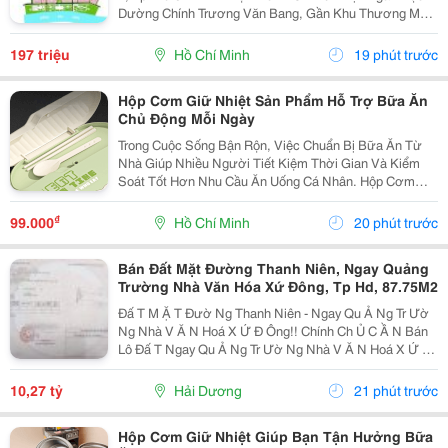
Dường Chính Trương Văn Bang, Gần Khu Thương Mại,
Khu Hành Chính, Sông Sài Gòn Thoáng Mát, &Hellip;..
Pháp Lý: Sổ Đỏ Giá: 197Tr/M2 Vui...
197 triệu
Hồ Chí Minh
19 phút trước
Hộp Cơm Giữ Nhiệt Sản Phẩm Hỗ Trợ Bữa Ăn
Chủ Động Mỗi Ngày
Trong Cuộc Sống Bận Rộn, Việc Chuẩn Bị Bữa Ăn Từ
Nhà Giúp Nhiều Người Tiết Kiệm Thời Gian Và Kiểm
Soát Tốt Hơn Nhu Cầu Ăn Uống Cá Nhân. Hộp Cơm
Giữ Nhiệt Là Lựa Chọn Tiện Lợi Dành Cho Những Ai
Thường Xuyên Mang Cơm Đi Học, Đi Làm Hoặc Sử
₫
99.000
Hồ Chí Minh
20 phút trước
Dụng Trong...
Bán Đất Mặt Đường Thanh Niên, Ngay Quảng
Trường Nhà Văn Hóa Xứ Đông, Tp Hd, 87.75M2
Đấ T M Ặ T Đườ Ng Thanh Niên - Ngay Qu Ả Ng Tr Ườ
Ng Nhà V Ă N Hoá X Ứ Đ Ông!! Chính Ch Ủ C Ầ N Bán
Lô Đấ T Ngay Qu Ả Ng Tr Ườ Ng Nhà V Ă N Hoá X Ứ Đ
Ông, M Ặ T Đườ Ng Thanh Niên, Thành Ph Ố H Ả I D
Ươ Ng - Di Ệ N Tích 87.75M2, M Ặ T Ti Ề N 4.5M...
10,27 tỷ
Hải Dương
21 phút trước
Hộp Cơm Giữ Nhiệt Giúp Bạn Tận Hưởng Bữa