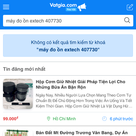
Không có kết quả tìm kiếm từ khoá
"máy đo ồn extech 407730"
Tin đăng mới nhất
Hộp Cơm Giữ Nhiệt Giải Pháp Tiện Lợi Cho
Những Bữa Ăn Bận Rộn
Ngày Nay, Nhiều Người Lựa Chọn Mang Theo Cơm Tự
Chuẩn Bị Để Chủ Động Hơn Trong Việc Ăn Uống Và Tiết
Kiệm Thời Gian. Hộp Cơm Giữ Nhiệt Là Vật Dụng Hữu
Ích Giúp Việc Bảo Quản Và Mang Theo Bữa Ăn Trở Nên
Thuận Tiện Hơn Trong Học Tập, Công Việc Hoặc Các...
₫
99.000
Hồ Chí Minh
6 phút trước
Bán Đất Mt Đường Trương Văn Bang, Dự Án