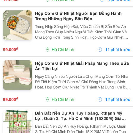
Làm...
Hộp Cơm Giữ Nhiệt Người Bạn Đồng Hành
Trong Những Ngày Bận Rộn
Trong Nhịp Sống Hiện Đại, Việc Chuẩn Bị Sẵn Bữa Ăn
Mang Theo Giúp Nhiều Người Tiết Kiệm Thời Gian Và
Chủ Động Hơn Trong Sinh Hoạt. Hộp Cơm Giữ Nhiệt Là
Lựa Chọn Tiện Lợi Dành Cho Những Ai Muốn Mang
Theo Cơm Đến Trường, Nơi Làm Việc Hoặc Sử Dụng
₫
99.000
Hồ Chí Minh
11 phút trước
Trong...
Hộp Cơm Giữ Nhiệt Giải Pháp Mang Theo Bữa
Ăn Tiện Lợi
Ngày Càng Nhiều Người Lựa Chọn Mang Cơm Từ Nhà
Để Tiết Kiệm Thời Gian Và Chủ Động Hơn Trong Sinh
Hoạt. Hộp Cơm Giữ Nhiệt Trở Thành Vật Dụng Hữu Ích,
Giúp Việc Chuẩn Bị Bữa Ăn Hằng Ngày Trở Nên Đơn
Giản Và Phù Hợp Với Nhiều Nhu Cầu Sử Dụng Khác
₫
99.000
Hồ Chí Minh
12 phút trước
Nhau....
Bán Đất Nền Dự Án Huy Hoàng, P.thạnh Mỹ
Lợi, Quận 2, Tp. Hồ Chí Minh (15X20M) Giá
197Tr/M2
Bán Đất Nền Dự Án Huy Hoàng, P.thạnh Mỹ Lợi, Quận
2, Tp. Hồ Chí Minh Diện Tích: 15 X 20M Vị Trí:gần Trục