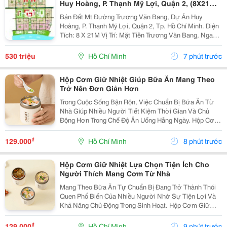
Huy Hoàng, P. Thạnh Mỹ Lợi, Quận 2, (8X21M)
Giá 530Tr/M2
Bán Đất Mt Đường Trương Văn Bang, Dự Án Huy
Hoàng, P. Thạnh Mỹ Lợi, Quận 2, Tp. Hồ Chí Minh. Diện
Tích: 8 X 21M Vị Trí: Mặt Tiền Trương Văn Bang, Ngay
Khu Thương Mại, Hành Chính, Đường Rộng Giao Thông
Thuận Lợi, Thích Hợp Làm Công Ty, Kinh Danh...
530 triệu
Hồ Chí Minh
7 phút trước
Hộp Cơm Giữ Nhiệt Giúp Bữa Ăn Mang Theo
Trở Nên Đơn Giản Hơn
Trong Cuộc Sống Bận Rộn, Việc Chuẩn Bị Bữa Ăn Từ
Nhà Giúp Nhiều Người Tiết Kiệm Thời Gian Và Chủ
Động Hơn Trong Chế Độ Ăn Uống Hằng Ngày. Hộp Cơm
Giữ Nhiệt Là Sản Phẩm Tiện Lợi, Phù Hợp Để Mang
Theo Bữa Trưa Đến Trường, Văn Phòng Hoặc Sử Dụng
₫
129.000
Hồ Chí Minh
8 phút trước
Trong...
Hộp Cơm Giữ Nhiệt Lựa Chọn Tiện Ích Cho
Người Thích Mang Cơm Từ Nhà
Mang Theo Bữa Ăn Tự Chuẩn Bị Đang Trở Thành Thói
Quen Phổ Biến Của Nhiều Người Nhờ Sự Tiện Lợi Và
Khả Năng Chủ Động Trong Sinh Hoạt. Hộp Cơm Giữ
Nhiệt Là Sản Phẩm Hỗ Trợ Đắc Lực, Giúp Bạn Dễ Dàng
Chuẩn Bị Bữa Trưa Hoặc Bữa Ăn Nhẹ Khi Đi Học, Đi
₫
129.000
Hồ Chí Minh
9 phút trước