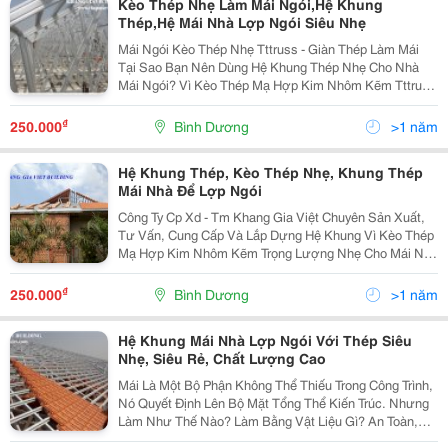
Kèo Thép Nhẹ Làm Mái Ngói,Hệ Khung
Thép,Hệ Mái Nhà Lợp Ngói Siêu Nhẹ
Mái Ngói Kèo Thép Nhẹ Tttruss - Giàn Thép Làm Mái
Tại Sao Bạn Nên Dùng Hệ Khung Thép Nhẹ Cho Nhà
Mái Ngói? Vì Kèo Thép Mạ Hợp Kim Nhôm Kẽm Tttruss
Được Thiết Kế Tự Động Bằng Phần Mềm Độc Quyền
Chuyên Nghiệp Của Khang Gia Viet Building. Việc
₫
250.000
Bình Dương
>1 năm
Hệ Khung Thép, Kèo Thép Nhẹ, Khung Thép
Mái Nhà Để Lợp Ngói
Công Ty Cp Xd - Tm Khang Gia Việt Chuyên Sản Xuất,
Tư Vấn, Cung Cấp Và Lắp Dựng Hệ Khung Vì Kèo Thép
Mạ Hợp Kim Nhôm Kẽm Trọng Lượng Nhẹ Cho Mái Nhà
Gồm Thép Xanh Và Thép Trắng Thương Hiệu Tttruss Có
Xuất Sứ Rõ Ràng Từ Châu Âu. Nhằm Khắc Phục Nhữn
₫
250.000
Bình Dương
>1 năm
Hệ Khung Mái Nhà Lợp Ngói Với Thép Siêu
Nhẹ, Siêu Rẻ, Chất Lượng Cao
Mái Là Một Bộ Phận Không Thể Thiếu Trong Công Trình,
Nó Quyết Định Lên Bộ Mặt Tổng Thể Kiến Trúc. Nhưng
Làm Như Thế Nào? Làm Bằng Vật Liệu Gì? An Toàn,
Tiết Kiệm Và Hợp Ý Đó Là Điều Mà Bất Kỳ Ai Cũng Phải