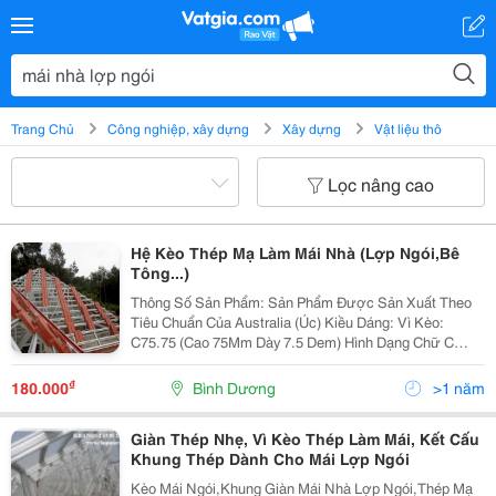
Trang Chủ
Công nghiệp, xây dựng
Xây dựng
Vật liệu thô
Lọc nâng cao
Hệ Kèo Thép Mạ Làm Mái Nhà (Lợp Ngói,Bê
Tông...)
Thông Số Sản Phẩm: Sản Phẩm Được Sản Xuất Theo
Tiêu Chuẩn Của Australia (Úc) Kiều Dáng: Vì Kèo:
C75.75 (Cao 75Mm Dày 7.5 Dem) Hình Dạng Chữ C
Được Chấn Hai Sóng Ở Mặt Hông Nhàm Hỗ Trợ Độ
Cứng Cho Sản Phầm. Kiểu Dáng: Mè (Li Tô) Ts 40.48
₫
180.000
Bình Dương
>1 năm
(Cao
Giàn Thép Nhẹ, Vì Kèo Thép Làm Mái, Kết Cấu
Khung Thép Dành Cho Mái Lợp Ngói
Kèo Mái Ngói,Khung Giàn Mái Nhà Lợp Ngói,Thép Mạ