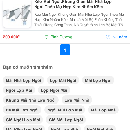
Kèo Mái Ngói,Khung Giàn Mái Nhà Lợp
Ngói,Thép Mạ Hợp Kim Nhôm Kẽm
Kèo Mái Ngói,Khung Giàn Mái Nhà Lợp Ngói,Thép Mạ
Hợp Kim Nhôm Kẽm Mái Là Một Bộ Phận Không Thể
Thiếu Trong Công Trình, Nó Quyết Định Lên Bộ Mặt Tổng
Thể Kiến Trúc. Nhưng Làm Như Thế Nào? Làm Bằng
Vật Liệu Gì? An Toàn, Tiết Kiệm Và Hợp Ý Đó Là Điều
₫
200.000
Bình Dương
>1 năm
1
Bạn có muốn tìm thêm
Mái Nhà Lợp Ngói
Lợp Mái Ngói
Mái Lợp Ngói
Ngói Lợp Mái
Lợp Ngói Mái
Khung Mái Nhà Lợp Ngói
Lợp Mái Nhà
Hệ Mái Lợp Ngói
Ngói Mũi Lợp Mái
Mái Lợp Nhà
Giá Ngói Lợp Mái
Giá Mái Lợp Ngói
Mái Kẽm Lợp Ngói
Ngói Lợp Nhà
Ngói Mái Nhà