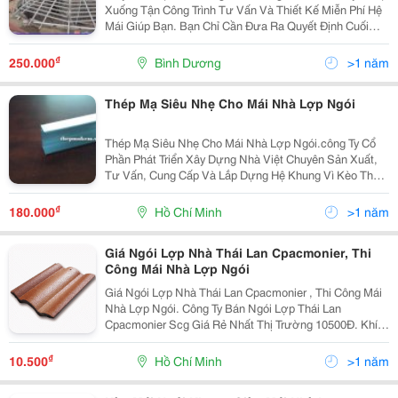
Xuống Tận Công Trình Tư Vấn Và Thiết Kế Miễn Phí Hệ
Mái Giúp Bạn. Bạn Chỉ Cần Đưa Ra Quyết Định Cuối
Cùng Sau Khi Đã Lựa Chọn Phương Án. Hệ Giàn Thép
Mạ Trọng Lượng Nhẹ Tttruss Là Sản
₫
250.000
Bình Dương
>1 năm
Thép Mạ Siêu Nhẹ Cho Mái Nhà Lợp Ngói
Thép Mạ Siêu Nhẹ Cho Mái Nhà Lợp Ngói.công Ty Cổ
Phần Phát Triển Xây Dựng Nhà Việt Chuyên Sản Xuất,
Tư Vấn, Cung Cấp Và Lắp Dựng Hệ Khung Vì Kèo Thép
Mạ Hợp Kim Nhôm Kẽm Trọng Lượng Nhẹ Cho Mái Nhà
Gồm Thép Xanh Và Thép Trắng Thương Hiệu Steeltruss
₫
180.000
Hồ Chí Minh
>1 năm
V
Giá Ngói Lợp Nhà Thái Lan Cpacmonier, Thi
Công Mái Nhà Lợp Ngói
Giá Ngói Lợp Nhà Thái Lan Cpacmonier , Thi Công Mái
Nhà Lợp Ngói. Công Ty Bán Ngói Lợp Thái Lan
Cpacmonier Scg Giá Rẻ Nhất Thị Trường 10500Đ. Khí
Hậu Hiện Nay Ngày Càng Trở Nên Khắc Nghiệt So Với
Trước Đây. Không Phải Chúng Ta Chỉ Cảm Nhận Được
₫
10.500
Hồ Chí Minh
>1 năm
Điều