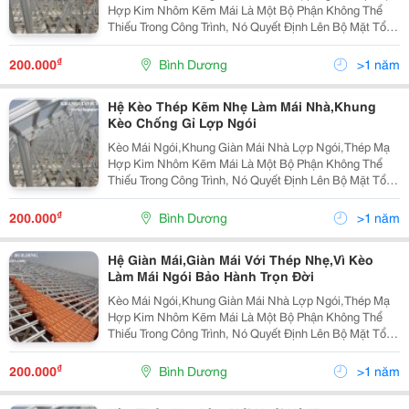
Hợp Kim Nhôm Kẽm Mái Là Một Bộ Phận Không Thể
Thiếu Trong Công Trình, Nó Quyết Định Lên Bộ Mặt Tổng
Thể Kiến Trúc. Nhưng Làm Như Thế Nào? Làm Với Vật
Liệu Gì? An Toàn, Tiết Kiệm Và Hợp Ý Đó Là Điều
₫
200.000
Bình Dương
>1 năm
Hệ Kèo Thép Kẽm Nhẹ Làm Mái Nhà,Khung
Kèo Chống Gỉ Lợp Ngói
Kèo Mái Ngói,Khung Giàn Mái Nhà Lợp Ngói,Thép Mạ
Hợp Kim Nhôm Kẽm Mái Là Một Bộ Phận Không Thể
Thiếu Trong Công Trình, Nó Quyết Định Lên Bộ Mặt Tổng
Thể Kiến Trúc. Nhưng Làm Như Thế Nào? Làm Với Vật
Liệu Gì? An Toàn, Tiết Kiệm Và Hợp Ý Đó Là Điều
₫
200.000
Bình Dương
>1 năm
Hệ Giàn Mái,Giàn Mái Với Thép Nhẹ,Vì Kèo
Làm Mái Ngói Bảo Hành Trọn Đời
Kèo Mái Ngói,Khung Giàn Mái Nhà Lợp Ngói,Thép Mạ
Hợp Kim Nhôm Kẽm Mái Là Một Bộ Phận Không Thể
Thiếu Trong Công Trình, Nó Quyết Định Lên Bộ Mặt Tổng
Thể Kiến Trúc. Nhưng Làm Như Thế Nào? Làm Với Vật
Liệu Gì? An Toàn, Tiết Kiệm Và Hợp Ý Đó Là Điều
₫
200.000
Bình Dương
>1 năm