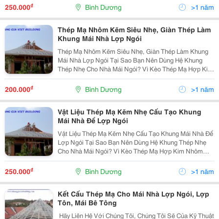
Quan Tâm. Hiểu Được Điều Đó Công Ty Cp Xd Tm
₫
250.000
Bình Dương
>1 năm
Thép Mạ Nhôm Kẽm Siêu Nhẹ, Giàn Thép Làm
Khung Mái Nhà Lợp Ngói
Thép Mạ Nhôm Kẽm Siêu Nhẹ, Giàn Thép Làm Khung
Mái Nhà Lợp Ngói Tại Sao Bạn Nên Dùng Hệ Khung
Thép Nhẹ Cho Nhà Mái Ngói? Vì Kèo Thép Mạ Hợp Kim
Nhôm Kẽm Tttruss Được Thiết Kế Tự Động Bằng Phần
Mềm Độc Quyền Chuyên Nghiệp Của Khang Gia Viet
₫
200.000
Bình Dương
>1 năm
Buildin
Vật Liệu Thép Mạ Kẽm Nhẹ Cấu Tạo Khung
Mái Nhà Để Lợp Ngói
Vật Liệu Thép Mạ Kẽm Nhẹ Cấu Tạo Khung Mái Nhà Để
Lợp Ngói Tại Sao Bạn Nên Dùng Hệ Khung Thép Nhẹ
Cho Nhà Mái Ngói? Vì Kèo Thép Mạ Hợp Kim Nhôm
Kẽm Tttruss Được Thiết Kế Tự Động Bằng Phần Mềm
Độc Quyền Chuyên Nghiệp Của Khang Gia Viet
₫
250.000
Bình Dương
>1 năm
Building. Vi
Kết Cấu Thép Mạ Cho Mái Nhà Lợp Ngói, Lợp
Tôn, Mái Bê Tông
​​ Hãy Liên Hệ Với Chúng Tôi, Chúng Tôi Sẽ Của Kỹ Thuật