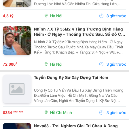
Đường Lớn Nhỏ Và Gần Nhiều Đh, Cửa Hàng Lớn,
V.v... + Diện Tích Gia Đình Sử Dụng Tất Được Là 95 M2.
+ Ô-Tô Vào Cửa, Nhà Có 2 Tầng. + Sổ Đỏ Chính...
4,5 tỷ
Hà Nội
3 giờ trước
Nhỉnh 7.X Tỷ 35M2 4 Tầng Trương Định Hàng
Hiếm - Ở Ngay - Thoáng Trước Sau. Sổ Đỏ Cất
Két
N.hỉnh 7.X Tỷ 35M2 Trương Định Hàng Hiếm - Ở Ngay -
Thoáng Trước Sau Trước Nhà Xe Máy Quay Đầu. Thiết
Kế:+ Tầng 1: Khách Bếp. + Tầng 2,3: 4 Ngủ + Wc. +
Tầng 4: Phòng Thờ Sân Phơi Rộng Rãi. + Gần Trường,
Gần Chợ + Giao Thông Thuận Tiện. Sổ Đỏ...
₫
72.000
Hà Nội
3 giờ trước
Tuyển Dụng Kỹ Sư Xây Dựng Tại Hcm
Công Ty Cp Tư Vấn Và Đầu Tư Xây Dựng Thiên Hoàng
Địa Điểm Làm Việc: Hồ Chí Minh, Đồng Nai Và Các
Vùng Lân Cận, Nghệ An. Tuyển Dụng 1. Kỹ Sư Nội
Nghiệp Công Trình Giao Thông, Cầu Đường : 06 2. Kỹ
Sư Hiện Trường Công Trình Giao Thông, Cầu...
0334 *** ***
Hồ Chí Minh
3 giờ trước
Nova88 - Trai Nghiem Giai Tri Chau A Dang