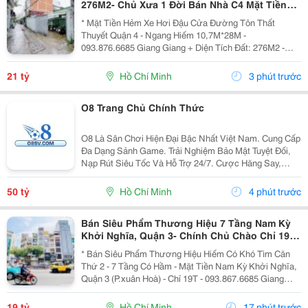
276M2- Chủ Xưa 1 Đời Bán Nhà C4 Mặt Tiền
Hxh 8M Đ.tôn Thất Thuyết, Quận 4- Chỉ 21T-
* Mặt Tiền Hẻm Xe Hơi Đậu Cửa Đường Tôn Thất
Giang Giang
Thuyết Quận 4 - Ngang Hiếm 10,7M*28M -
093.876.6685 Giang Giang + Diện Tích Đất: 276M2 -
Ngang 9,4M Nở Hậu 10,7M * 27,9M. + Phù Hợp Chủ
Mới Xây Vp Công Ty, Căn Hộ Dịch Vụ Cao Cấp, &Hellip;.
21 tỷ
Hồ Chí Minh
3 phút trước
+ Cách Mặt...
O8 Trang Chủ Chính Thức
O8 Là Sân Chơi Hiện Đại Bậc Nhất Việt Nam. Cung Cấp
Đa Dạng Sảnh Game. Trải Nghiệm Bảo Mật Tuyệt Đối,
Nạp Rút Siêu Tốc Và Hỗ Trợ 24/7. Cược Hăng Say,
Nhận Ngay 88K! Địa Chỉ: 122 Nguyễn Oanh, Gò Vấp, Hồ
Chí Minh, Việt Nam Phone: 0938472819 ...
50 tỷ
Hồ Chí Minh
4 phút trước
Bán Siêu Phẩm Thương Hiệu 7 Tầng Nam Kỳ
Khởi Nghĩa, Quận 3- Chính Chủ Chào Chỉ 19T-
Khu Vip Nhất Hiếm Nhà Bán
* Bán Siêu Phẩm Thương Hiệu Hiếm Có Khó Tìm Căn
Thứ 2 - 7 Tầng Có Hầm - Mặt Tiền Nam Kỳ Khởi Nghĩa,
Quận 3 (P.xuân Hoà) - Chỉ 19T - 093.867.6685 Giang
Giang + Diện Tích: 38M2 - Ngang 3,1M*12,5M. + Kết
Cấu: 1 Hầm - 1 Trệt - 5 Tầng Sân Thượng. + Vị...
19 tỷ
Hồ Chí Minh
17 phút trước