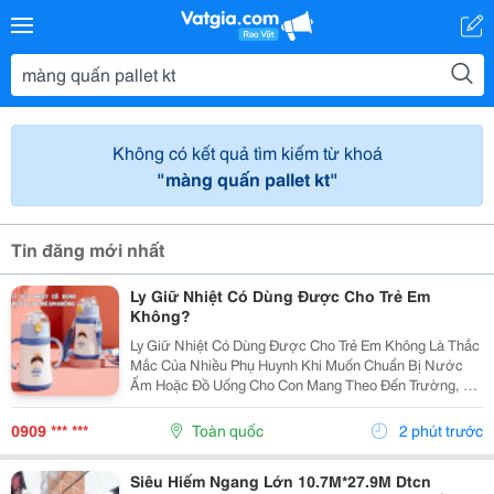
Không có kết quả tìm kiếm từ khoá
"màng quấn pallet kt"
Tin đăng mới nhất
Ly Giữ Nhiệt Có Dùng Được Cho Trẻ Em
Không?
Ly Giữ Nhiệt Có Dùng Được Cho Trẻ Em Không Là Thắc
Mắc Của Nhiều Phụ Huynh Khi Muốn Chuẩn Bị Nước
Ấm Hoặc Đồ Uống Cho Con Mang Theo Đến Trường, Đi
Chơi Hoặc Tham Gia Các Hoạt Động Ngoài Trời. Thực
Tế, Trẻ Em Hoàn Toàn Có Thể Sử Dụng Ly Giữ Nhiệt
0909 *** ***
Toàn quốc
2 phút trước
Nếu...
Siêu Hiếm Ngang Lớn 10.7M*27.9M Dtcn