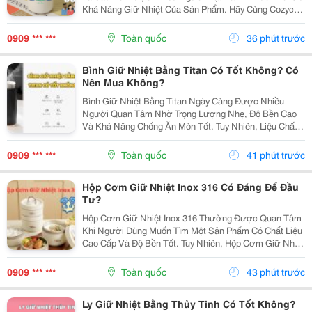
Khả Năng Giữ Nhiệt Của Sản Phẩm. Hãy Cùng Cozycup
Tìm Hiểu Chi Tiết Trong Bài Viết Dưới Đây Để Sử Dụng
Ly Giữ Nhiệt Hiệu Quả Và Bền Lâu Hơn. 1. Có...
0909 *** ***
Toàn quốc
36 phút trước
Bình Giữ Nhiệt Bằng Titan Có Tốt Không? Có
Nên Mua Không?
Bình Giữ Nhiệt Bằng Titan Ngày Càng Được Nhiều
Người Quan Tâm Nhờ Trọng Lượng Nhẹ, Độ Bền Cao
Và Khả Năng Chống Ăn Mòn Tốt. Tuy Nhiên, Liệu Chất
Liệu Titan Có Thực Sự Vượt Trội So Với Inox 304 Hoặc
Inox 316? Bài Viết Dưới Đây Sẽ Giúp Bạn Hiểu Rõ
0909 *** ***
Toàn quốc
41 phút trước
Ưu,...
Hộp Cơm Giữ Nhiệt Inox 316 Có Đáng Để Đầu
Tư?
Hộp Cơm Giữ Nhiệt Inox 316 Thường Được Quan Tâm
Khi Người Dùng Muốn Tìm Một Sản Phẩm Có Chất Liệu
Cao Cấp Và Độ Bền Tốt. Tuy Nhiên, Hộp Cơm Giữ Nhiệt
Inox 316 Có Thực Sự Cần Thiết Hay Không Còn Phụ
Thuộc Vào Nhu Cầu Sử Dụng Của Mỗi Người. Cùng
0909 *** ***
Toàn quốc
43 phút trước
Tìm...
Ly Giữ Nhiệt Bằng Thủy Tinh Có Tốt Không?