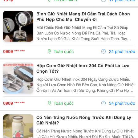
Bình Giữ Nhiệt Mang Đi Cắm Trại Cách Chọn
Phù Hợp Cho Mọi Chuyến Đi
Một Chiếc Bình Giữ Nhiệt Mang Đi Cắm Trại Sẽ Giúp
Bạn Luôn Có Nước Nóng Để Pha Cà Phê, Trà Hoặc
Nước Lạnh Để Giải Khát Trong Suốt Hành Trình. Tuy
Nhiên, Không Phải Mẫu Bình Nào Cũng Phù Hợp Với
Các Hoạt Động Ngoài Trời. Để Lựa Chọn Sản Phẩm Đáp
0909 *** ***
Toàn quốc
31 phút trước
Ứng...
Hộp Cơm Giữ Nhiệt Inox 304 Có Phải Là Lựa
Chọn Tốt?
Hộp Cơm Giữ Nhiệt Inox 304 Ngày Càng Được Nhiều
Người Lựa Chọn Nhờ Độ Bền Cao, Khả Năng Giữ Nhiệt
Ổn Định Và An Toàn Khi Sử Dụng. Không Chỉ Phù Hợp
Với Người Đi Làm, Sản Phẩm Còn Đáp Ứng Tốt Nhu
Cầu Mang Cơm Đi Học Hay Chuẩn Bị Bữa Ăn Cho Cả
0909 *** ***
Toàn quốc
34 phút trước
Gia...
Có Nên Tráng Nước Nóng Trước Khi Dùng Ly
Giữ Nhiệt?
Có Nên Tráng Nước Nóng Trước Khi Dùng Ly Giữ Nhiệt
Là Câu Hỏi Được Nhiều Người Đặt Ra Khi Muốn Tối Ưu