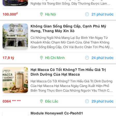
Nghiệp Và Trong Đời Sống. Dây Thường Được Làm
Bằng Cao Su Tổng Hợp Có Nguồn Gốc Từ Dầu Mỏ, Bên
Trong Có Hoặc Không Có Lõi Thép. Dây Curoa Truyền
₫
100.000
Hà Nội
21 phút trước
Động...
Không Gian Sống Đẳng Cấp, Cạnh Phú Mỹ
Hưng, Thang Máy Xin Xò
Có Những Ngôi Nhà Mang Lại Sự Bình Yên Ngay Từ
Khoảnh Khắc Chạm Mở Cánh Cửa. Ghé Thăm Không
Gian Sống Đẳng Cấp, Chỉ Vài Bước Chân Tới Phú Mỹ
Hưng: - Vị Trí: Kdc Tân Mỹ, Đường Rộng 20M Thông
Thoáng - Diện Tích: 5 &Times; 18M &Bull; 1 Trệt 3 Lầu...
17,9 tỷ
Hồ Chí Minh
24 phút trước
Hạt Macca Có Tốt Không? Tìm Hiểu Giá Trị
Dinh Dưỡng Của Hạt Macca
Hạt Macca Có Tốt Không? Tìm Hiểu Giá Trị Dinh Dưỡng
Của Hạt Macca Hạt Macca Ngày Càng Xuất Hiện Phổ
Biến Trong Thực Đơn Của Những Người Yêu Thích Các
Loại Hạt Dinh Dưỡng. Với Vị Béo Nhẹ, Thơm Bùi Và
Cách Sử Dụng Đơn Giản, Macca Có Thể Trở Thành
0364 *** ***
Đắc Lắc
29 phút trước
Món...
Module Honeywell Cc-Paoh01