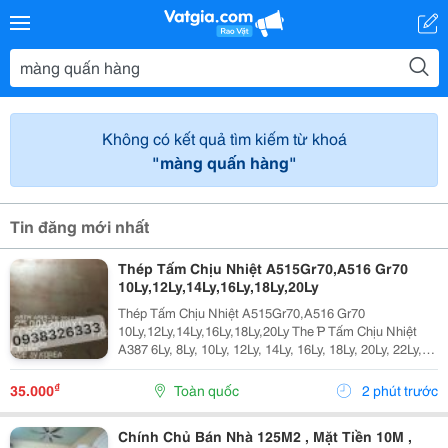
Không có kết quả tìm kiếm từ khoá
"màng quấn hàng"
Tin đăng mới nhất
Thép Tấm Chịu Nhiệt A515Gr70,A516 Gr70
10Ly,12Ly,14Ly,16Ly,18Ly,20Ly
Thép Tấm Chịu Nhiệt A515Gr70,A516 Gr70
10Ly,12Ly,14Ly,16Ly,18Ly,20Ly The ́P Tấm Chịu Nhiệt
A387 6Ly, 8Ly, 10Ly, 12Ly, 14Ly, 16Ly, 18Ly, 20Ly, 22Ly,
25Ly, 30Ly, 35Ly Thép Tấm Chịu Nhiệt ,16Mo3,13Crmo
4-5 A515 Gr70 A387 6Ly, 8Ly,...
₫
35.000
Toàn quốc
2 phút trước
Chính Chủ Bán Nhà 125M2 , Mặt Tiền 10M ,