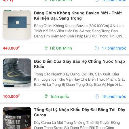
Bảng Ghim Không Khung Bavico Mới - Thiết
Kế Hiện Đại, Sang Trọng
Bảng Ghim Không Khung Bavico (60X100Cm) &Ndash;
Thiết Kế Tràn Viền Hiện Đại &Amp; Sang Trọng Bạn
Đang Tìm Kiếm Một Giải Pháp Lưu Trữ Thông Tin, Ghi
Chú Công Việc Vừa Tiện Lợi Vừa Nâng Tầm Thẩm Mỹ
Cho Không Gian Sống Và Làm Việc? Bảng Ghim
₫
448.000
Hồ Chí Minh
17 phút trước
Không...
Đặc Điểm Của Giày Bảo Hộ Chống Nước Nhập
Khẩu
Trong Các Ngành Xây Dựng, Cơ Khí, Sản Xuất, Dầu
Khí, Logistics, Kho Vận Hay Chế Biến Thực Phẩm, Giày
Bảo Hộ Là Trang Bị Quan Trọng Giúp Bảo Vệ Người Lao
Động Trước Những Nguy Cơ Tiềm Ẩn Trong Môi Trường
Làm Việc. Đối Với Những Công Việc Thường Xuyên...
₫
100.000
Toàn quốc
19 phút trước
Tổng Đại Lý Nhập Khẩu Dây Đai Băng Tải, Dây
Curoa
Dây Curoa Là Một Trong Những Thiết Bị Truyền Động
Quan Trọng Được Sử Dụng Rộng Rãi Trong Công