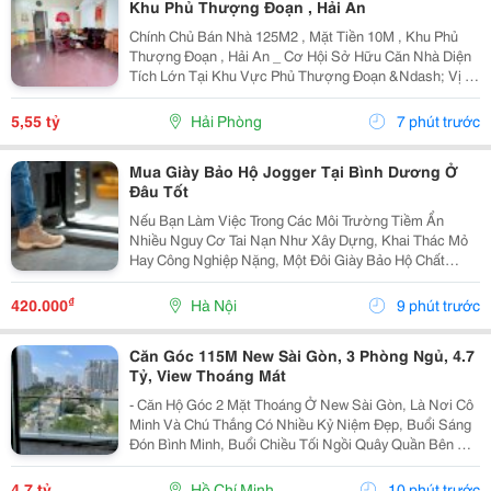
Khu Phủ Thượng Đoạn , Hải An
Chính Chủ Bán Nhà 125M2 , Mặt Tiền 10M , Khu Phủ
Thượng Đoạn , Hải An _ Cơ Hội Sở Hữu Căn Nhà Diện
Tích Lớn Tại Khu Vực Phủ Thượng Đoạn &Ndash; Vị Trí
Đẹp, Ngõ Rộng, Ô Tô Chỉ Cách Nhà Vài Bước Chân.
Phù Hợp An Cư Hoặc Đầu Tư Lâu Dài. * Thông Tin...
5,55 tỷ
Hải Phòng
7 phút trước
Mua Giày Bảo Hộ Jogger Tại Bình Dương Ở
Đâu Tốt
Nếu Bạn Làm Việc Trong Các Môi Trường Tiềm Ẩn
Nhiều Nguy Cơ Tai Nạn Như Xây Dựng, Khai Thác Mỏ
Hay Công Nghiệp Nặng, Một Đôi Giày Bảo Hộ Chất
Lượng Là Trang Bị Không Thể Thiếu Để Bảo Vệ Đôi
Chân. Safety Jogger Là Thương Hiệu Giày Bảo Hộ Nổi
₫
420.000
Hà Nội
9 phút trước
Tiếng Với...
Căn Góc 115M New Sài Gòn, 3 Phòng Ngủ, 4.7
Tỷ, View Thoáng Mát
- Căn Hộ Góc 2 Mặt Thoáng Ở New Sài Gòn, Là Nơi Cô
Minh Và Chú Thắng Có Nhiều Kỷ Niệm Đẹp, Buổi Sáng
Đón Bình Minh, Buổi Chiều Tối Ngồi Quây Quần Bên Gia
Đình. Nay Chuẩn Bị Sang Ở Căn Biệt Thự Nên Đành
Gửi Gắm Căn Hộ Này Lại Với Giá 4.7 Tỷ - Căn Hộ...
4,7 tỷ
Hồ Chí Minh
10 phút trước