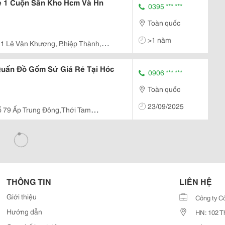
 1 Cuộn Sẵn Kho Hcm Và Hn
0395 *** ***
Toàn quốc
>1 năm
1 Lê Văn Khương, P.hiệp Thành,
uấn Đồ Gốm Sứ Giá Rẻ Tại Hóc
0906 *** ***
Toàn quốc
23/09/2025
ổ 79 Ấp Trung Đông,Thới Tam
THÔNG TIN
LIÊN HỆ
Giới thiệu
Công ty C
Hướng dẫn
HN: 102 T