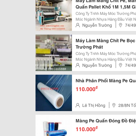
Máy Làm Màng Chít Pe, Mà
Quấn Pallet Khổ 1M 1,5M G
Công Ty Tnhh Máy Móc Trường Ph
Móc Ngành Nhựa Hàng Đầu Việt N
Các Trang Thiết Bị Ngành Nhựa Nh
Nguyễn Trường
74/49
Tpm-D, Tpm-C,, Tự Động, Bán Tự Đ
An, Bình Dương, Việt Nam
Máy Làm Màng Chít Pe Bọc
Trường Phát
Công Ty Tnhh Máy Móc Trường Ph
Móc Ngành Nhựa Hàng Đầu Việt N
Các Trang Thiết Bị Ngành Nhựa Nh
Nguyễn Trường
74/49
Tpm-D, Tpm-C,, Tự Động, Bán Tự Đ
An, Bình Dương, Việt Nam
Nhà Phân Phối Màng Pe Qu
₫
110.000
Lê Thị Hồng
28/8N Tổ
Thôn,Hóc Môn ,
Màng Pe Quấn Đóng Đồ Điện
₫
110.000