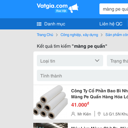
Danh mục
Liên hệ QC
Trang Chủ
Công nghiệp, xây dựng
Sản phẩm côn
Kết quả tìm kiếm
"màng pe quấn"
Công Ty Cổ Phần Bao Bì Nh
Màng Pe Quấn Hàng Hóa Lớn
Nhất Hải Phòng, Hải Dương
₫
41.000
Mr Kiên
Lô G1.5N Khu
Q. Hải An, Tp Hải Phòng