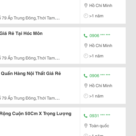
Hồ Chí Minh
>1 năm
ổ 79 Ấp Trung Đông,Thới Tam
Giá Rẻ Tại Hóc Môn
0906 *** ***
Hồ Chí Minh
>1 năm
ổ 79 Ấp Trung Đông,Thới Tam
 Quấn Hàng Nội Thất Giá Rẻ
0906 *** ***
Hồ Chí Minh
>1 năm
ổ 79 Ấp Trung Đông,Thới Tam
 Rộng Cuộn 50Cm X Trọng Lượng
0931 *** ***
Toàn quốc
>1 năm