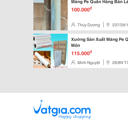
Màng Pe Quấn Hàng Bán Lẻ
₫
100.000
Thùy Dương
237/29/1
Q.12, Tp.hcm
Xưởng Sản Xuất Màng Pe Q
Môn
₫
115.000
Minh Nguyệt
28/8N T
Thôn,Hóc Môn, Tphcm