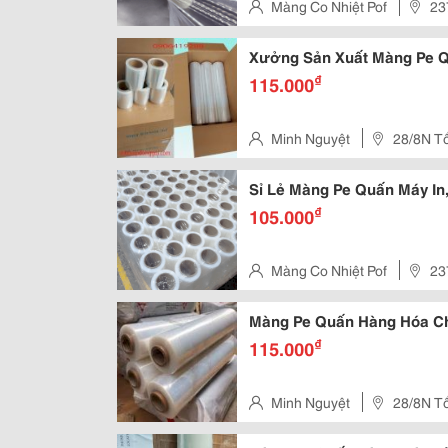
Màng Co Nhiệt Pof
23
Thành, Quận 12
Xưởng Sản Xuất Màng Pe Q
₫
115.000
Minh Nguyệt
28/8N T
Thôn,Hóc Môn, Tphcm
Sỉ Lẻ Màng Pe Quấn Máy In
₫
105.000
Màng Co Nhiệt Pof
23
Thành, Quận 12
Màng Pe Quấn Hàng Hóa Ch
₫
115.000
Minh Nguyệt
28/8N T
Thôn,Hóc Môn, Tphcm