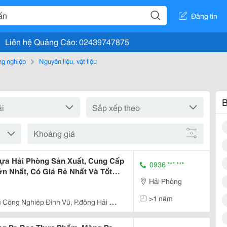
Đăng tin
Liên hệ Quảng Cáo: 02439747875
g nghiệp
Nguyên liệu, vật liệu
B
Khoảng giá
ựa Hải Phòng Sản Xuất, Cung Cấp
0936 *** ***
 Nhất, Có Giá Rẻ Nhất Và Tốt
Hải Phòng
, Thái Bình, Quảng Ninh
>1 năm
 Công Nghiệp Đình Vũ, P.đông Hải 2,