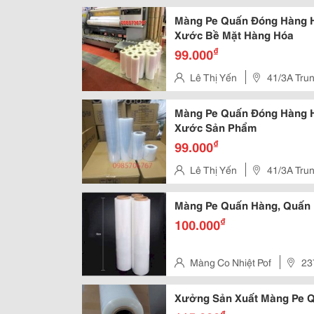
Thôn,Hóc Môn, Tphcm
Màng Pe Quấn Đóng Hàng H
Xước Bề Mặt Hàng Hóa
₫
99.000
Lê Thị Yến
41/3A Tru
Màng Pe Quấn Đóng Hàng H
Xước Sản Phẩm
₫
99.000
Lê Thị Yến
41/3A Tru
Màng Pe Quấn Hàng, Quấn 
₫
100.000
Màng Co Nhiệt Pof
23
Thành, Quận 12
Xưởng Sản Xuất Màng Pe Q
₫