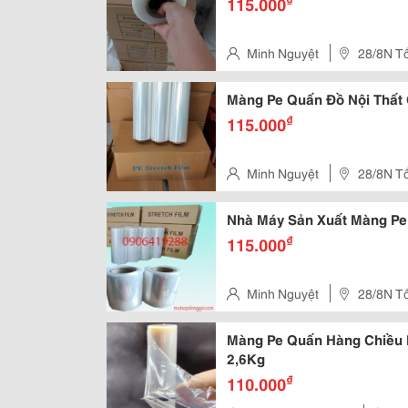
115.000
Minh Nguyệt
28/8N T
Thôn,Hóc Môn, Tphcm
Màng Pe Quấn Đồ Nội Thất 
₫
115.000
Minh Nguyệt
28/8N T
Thôn,Hóc Môn, Tphcm
Nhà Máy Sản Xuất Màng Pe
₫
115.000
Minh Nguyệt
28/8N T
Thôn,Hóc Môn, Tphcm
Màng Pe Quấn Hàng Chiều
2,6Kg
₫
110.000