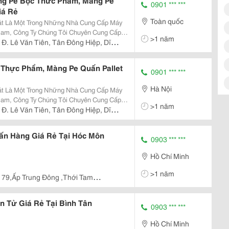
ng Pe Bọc Thưc Phẩm, Màng Pe
0901 *** ***
iá Rẻ
Toàn quốc
át Là Một Trong Những Nhà Cung Cấp Máy
am, Công Ty Chúng Tôi Chuyên Cung Cấp
>1 năm
ư: + Máy Hút Định Hình Nhựa Các Loại:
 Đ. Lê Văn Tiên, Tân Đông Hiệp, Dĩ
ộng,.. +...
 Thực Phẩm, Màng Pe Quấn Pallet
0901 *** ***
Hà Nội
át Là Một Trong Những Nhà Cung Cấp Máy
am, Công Ty Chúng Tôi Chuyên Cung Cấp
>1 năm
ư: + Máy Hút Định Hình Nhựa Các Loại:
 Đ. Lê Văn Tiên, Tân Đông Hiệp, Dĩ
ộng,.. +...
ấn Hàng Giá Rẻ Tại Hóc Môn
0903 *** ***
Hồ Chí Minh
>1 năm
 79,Ấp Trung Đông ,Thới Tam
 Tử Giá Rẻ Tại Bình Tân
0903 *** ***
Hồ Chí Minh