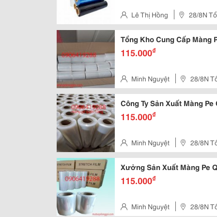
Lê Thị Hồng
28/8N Tổ
Thôn,Hóc Môn ,
Tổng Kho Cung Cấp Màng P
₫
115.000
Minh Nguyệt
28/8N T
Thôn,Hóc Môn, Tphcm
Công Ty Sản Xuất Màng Pe 
₫
115.000
Minh Nguyệt
28/8N T
Thôn,Hóc Môn, Tphcm
Xưởng Sản Xuất Màng Pe Q
₫
115.000
Minh Nguyệt
28/8N T