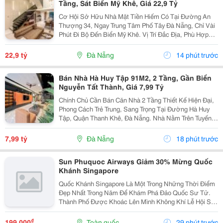
Tầng, Sát Biển Mỹ Khê, Giá 22,9 Tỷ
Cơ Hội Sở Hữu Nhà Mặt Tiền Hiếm Có Tại Đường An
Thượng 34, Ngay Trung Tâm Phố Tây Đà Nẵng, Chỉ Vài
Phút Đi Bộ Đến Biển Mỹ Khê. Vị Trí Đắc Địa, Phù Hợp
Kinh Doanh, Đầu Tư Hoặc An Cư Lâu Dài, Đón Đầu
Tiềm Năng Phát Triển Mạnh Của Du Lịch Biển. Thông...
22,9 tỷ
Đà Nẵng
14 phút trước
Bán Nhà Hà Huy Tập 91M2, 2 Tầng, Gần Biển
Nguyễn Tất Thành, Giá 7,99 Tỷ
Chính Chủ Cần Bán Căn Nhà 2 Tầng Thiết Kế Hiện Đại,
Phong Cách Trẻ Trung, Sang Trọng Tại Đường Hà Huy
Tập, Quận Thanh Khê, Đà Nẵng. Nhà Nằm Trên Tuyến
Đường Quy Hoạch 5M, Lề 3M, Khu Dân Cư Văn Minh,
An Ninh, Thuận Tiện An Cư Và Đầu Tư. Thông Tin Nổi...
7,99 tỷ
Đà Nẵng
18 phút trước
Sun Phuquoc Airways Giảm 30% Mừng Quốc
Khánh Singapore
Quốc Khánh Singapore Là Một Trong Những Thời Điểm
Đẹp Nhất Trong Năm Để Khám Phá Đảo Quốc Sư Tử.
Thành Phố Được Khoác Lên Mình Không Khí Lễ Hội Sôi
Động Với Hàng Loạt Sự Kiện Đặc Sắc, Những Màn
Trình Diễn Ánh Sáng Ấn Tượng Và Màn Pháo Hoa Rực
₫
199.000
Toàn quốc
29 phút trước