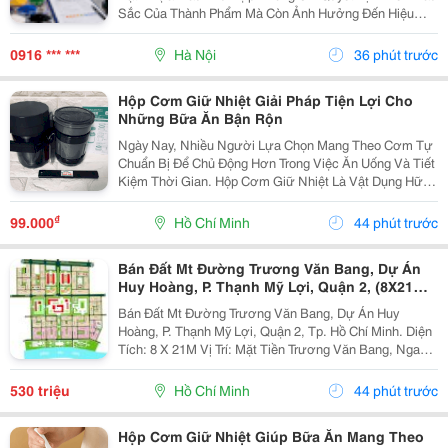
Sắc Của Thành Phẩm Mà Còn Ảnh Hưởng Đến Hiệu
Quả Gia Công, Độ Ổn Định Chất Lượng Và Chi Phí Sản
Xuất. Trên Thị Trường Hiện Nay, Hạt Nhựa Màu Được
0916 *** ***
Hà Nội
36 phút trước
Chia...
Hộp Cơm Giữ Nhiệt Giải Pháp Tiện Lợi Cho
Những Bữa Ăn Bận Rộn
Ngày Nay, Nhiều Người Lựa Chọn Mang Theo Cơm Tự
Chuẩn Bị Để Chủ Động Hơn Trong Việc Ăn Uống Và Tiết
Kiệm Thời Gian. Hộp Cơm Giữ Nhiệt Là Vật Dụng Hữu
Ích Giúp Việc Bảo Quản Và Mang Theo Bữa Ăn Trở Nên
Thuận Tiện Hơn Trong Học Tập, Công Việc Hoặc Các...
₫
99.000
Hồ Chí Minh
44 phút trước
Bán Đất Mt Đường Trương Văn Bang, Dự Án
Huy Hoàng, P. Thạnh Mỹ Lợi, Quận 2, (8X21M)
Giá 530Tr/M2
Bán Đất Mt Đường Trương Văn Bang, Dự Án Huy
Hoàng, P. Thạnh Mỹ Lợi, Quận 2, Tp. Hồ Chí Minh. Diện
Tích: 8 X 21M Vị Trí: Mặt Tiền Trương Văn Bang, Ngay
Khu Thương Mại, Hành Chính, Đường Rộng Giao Thông
Thuận Lợi, Thích Hợp Làm Công Ty, Kinh Danh...
530 triệu
Hồ Chí Minh
44 phút trước
Hộp Cơm Giữ Nhiệt Giúp Bữa Ăn Mang Theo