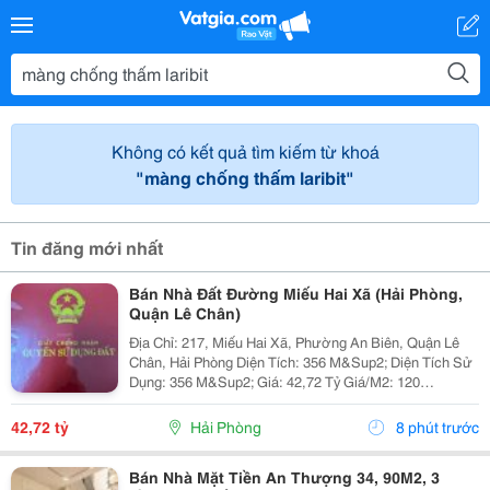
Không có kết quả tìm kiếm từ khoá
"màng chống thấm laribit"
Tin đăng mới nhất
Bán Nhà Đất Đường Miếu Hai Xã (Hải Phòng,
Quận Lê Chân)
Địa Chỉ: 217, Miếu Hai Xã, Phường An Biên, Quận Lê
Chân, Hải Phòng Diện Tích: 356 M&Sup2; Diện Tích Sử
Dụng: 356 M&Sup2; Giá: 42,72 Tỷ Giá/M2: 120
Triệu/M&Sup2; Số Phòng Ngủ: 2 Phòng Tổng Số Tầng:
11.5 Tổng Số Tầng: 1 Nhà 2 Mặt Iền Vị...
42,72 tỷ
Hải Phòng
8 phút trước
Bán Nhà Mặt Tiền An Thượng 34, 90M2, 3