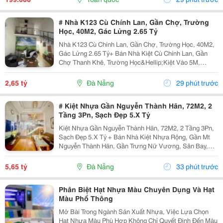
Rỡ Trên...
# Nhà K123 Cù Chính Lan, Gần Chợ, Trường
Học, 40M2, Gác Lửng 2.65 Tỷ
Nhà K123 Cù Chính Lan, Gần Chợ, Trường Học, 40M2,
Gác Lửng 2.65 Tỷ+ Bán Nhà Kiệt Cù Chính Lan, Gần
Chợ Thanh Khê, Trường Học&Hellip;Kiệt Vào 5M,
Trước Nhà 2.5M, Dễ Đi, Gần Kiệt Ô Tô.+ Dt 39M2,
Ngang 4M, Gác Lửng Sẽ, 2Pn 2Wc+ Giá Bán 2.65 Tỷalo
2,65 tỷ
Đà Nẵng
29 phút trước
Ngay
# Kiệt Nhựa Gần Nguyễn Thành Hãn, 72M2, 2
Tầng 3Pn, Sạch Đẹp 5.X Tỷ
Kiệt Nhựa Gần Nguyễn Thành Hãn, 72M2, 2 Tầng 3Pn,
Sạch Đẹp 5.X Tỷ + Bán Nhà Kiệt Nhựa Rộng, Gần Mt
Nguyễn Thành Hãn, Gần Trưng Nữ Vương, Sân Bay,
Nguyễn Hữu Thọ&Hellip;Kiệt Trước Nhà Đổ Nhựa 4.5M
+ Dt 72M2, 2 Tầng Sạch Đẹp, 3Pn 3Wc, P Thờ, Sân...
5,65 tỷ
Đà Nẵng
33 phút trước
Phân Biệt Hạt Nhựa Màu Chuyên Dụng Và Hạt
Màu Phổ Thông
Mở Bài Trong Ngành Sản Xuất Nhựa, Việc Lựa Chọn
Hạt Nhựa Màu Phù Hợp Không Chỉ Quyết Định Đến Màu