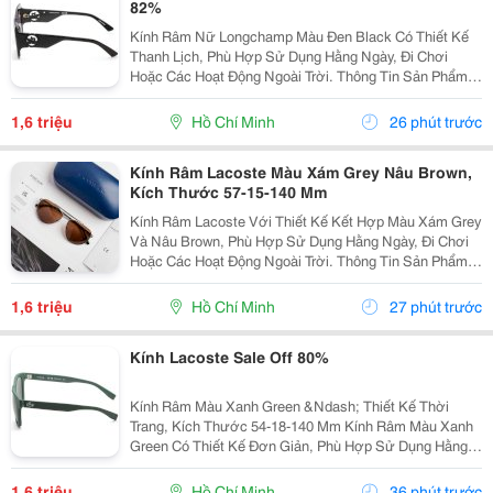
82%
Kính Râm Nữ Longchamp Màu Đen Black Có Thiết Kế
Thanh Lịch, Phù Hợp Sử Dụng Hằng Ngày, Đi Chơi
Hoặc Các Hoạt Động Ngoài Trời. Thông Tin Sản Phẩm:
Thương Hiệu: Longchamp. Màu Sắc: Đen Black. Kích
Thước: 51-20-140 Mm. Kiểu Dáng Dành Cho Nữ....
1,6 triệu
Hồ Chí Minh
26 phút trước
Kính Râm Lacoste Màu Xám Grey Nâu Brown,
Kích Thước 57-15-140 Mm
Kính Râm Lacoste Với Thiết Kế Kết Hợp Màu Xám Grey
Và Nâu Brown, Phù Hợp Sử Dụng Hằng Ngày, Đi Chơi
Hoặc Các Hoạt Động Ngoài Trời. Thông Tin Sản Phẩm:
Thương Hiệu: Lacoste. Màu Sắc: Xám Grey &Ndash;
Nâu Brown. Kích Thước: 57-15-140 Mm. Mã...
1,6 triệu
Hồ Chí Minh
27 phút trước
Kính Lacoste Sale Off 80%
Kính Râm Màu Xanh Green &Ndash; Thiết Kế Thời
Trang, Kích Thước 54-18-140 Mm Kính Râm Màu Xanh
Green Có Thiết Kế Đơn Giản, Phù Hợp Sử Dụng Hằng
Ngày Khi Đi Chơi, Đi Du Lịch Hoặc Di Chuyển Ngoài
Trời. Thông Tin Sản Phẩm: Màu Sắc: Xanh Green. ...
1,6 triệu
Hồ Chí Minh
36 phút trước