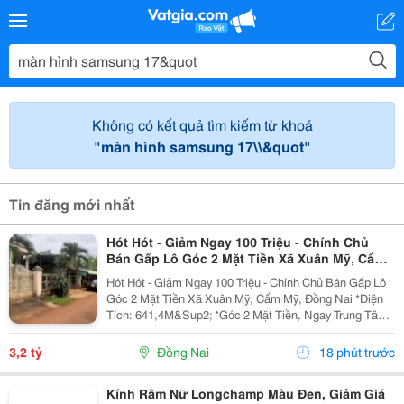
Không có kết quả tìm kiếm từ khoá
"màn hình samsung 17\\&quot"
Tin đăng mới nhất
Hót Hót - Giảm Ngay 100 Triệu - Chính Chủ
Bán Gấp Lô Góc 2 Mặt Tiền Xã Xuân Mỹ, Cẩm
Mỹ, Đồng Nai
Hót Hót - Giảm Ngay 100 Triệu - Chính Chủ Bán Gấp Lô
Góc 2 Mặt Tiền Xã Xuân Mỹ, Cẩm Mỹ, Đồng Nai *Diện
Tích: 641,4M&Sup2; *Góc 2 Mặt Tiền, Ngay Trung Tâm,
Thuận Tiện Kinh Doanh Đa Ngành Nghề. Cách Quốc Lộ
764 Chỉ Khoảng 400M. *Pháp Lý Sổ Hồng...
3,2 tỷ
Đồng Nai
18 phút trước
Kính Râm Nữ Longchamp Màu Đen, Giảm Giá