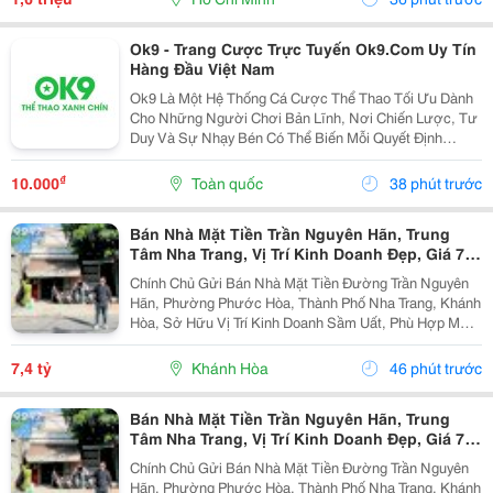
Ok9 - Trang Cược Trực Tuyến Ok9.Com Uy Tín
Hàng Đầu Việt Nam
Ok9 Là Một Hệ Thống Cá Cược Thể Thao Tối Ưu Dành
Cho Những Người Chơi Bản Lĩnh, Nơi Chiến Lược, Tư
Duy Và Sự Nhạy Bén Có Thể Biến Mỗi Quyết Định
Thành Một Chiến Thắng Vang Dội. Đây Không Chỉ Là
Sân Chơi Cho Những Ai Yêu Thích Cá Cược, Mà Còn
₫
10.000
Toàn quốc
38 phút trước
Là Đấu...
Bán Nhà Mặt Tiền Trần Nguyên Hãn, Trung
Tâm Nha Trang, Vị Trí Kinh Doanh Đẹp, Giá 7,4
Tỷ
Chính Chủ Gửi Bán Nhà Mặt Tiền Đường Trần Nguyên
Hãn, Phường Phước Hòa, Thành Phố Nha Trang, Khánh
Hòa, Sở Hữu Vị Trí Kinh Doanh Sầm Uất, Phù Hợp Mở
Cửa Hàng, Văn Phòng, Showroom Hoặc Đầu Tư Cho
Thuê Lâu Dài. Thông Tin Chi Tiết. - Địa Chỉ: Số...
7,4 tỷ
Khánh Hòa
46 phút trước
Bán Nhà Mặt Tiền Trần Nguyên Hãn, Trung
Tâm Nha Trang, Vị Trí Kinh Doanh Đẹp, Giá 7,4
Tỷ
Chính Chủ Gửi Bán Nhà Mặt Tiền Đường Trần Nguyên
Hãn, Phường Phước Hòa, Thành Phố Nha Trang, Khánh