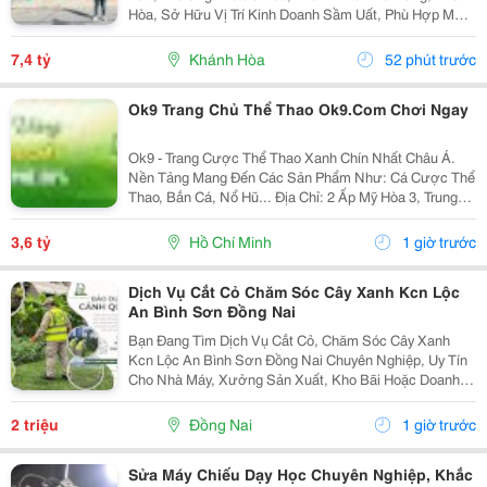
Hòa, Sở Hữu Vị Trí Kinh Doanh Sầm Uất, Phù Hợp Mở
Cửa Hàng, Văn Phòng, Showroom Hoặc Đầu Tư Cho
Thuê Lâu Dài. Thông Tin Chi Tiết. - Địa Chỉ: Số...
7,4 tỷ
Khánh Hòa
52 phút trước
Ok9 Trang Chủ Thể Thao Ok9.Com Chơi Ngay
Ok9 - Trang Cược Thể Thao Xanh Chín Nhất Châu Á.
Nền Tảng Mang Đến Các Sản Phẩm Như: Cá Cược Thể
Thao, Bắn Cá, Nổ Hũ... Địa Chỉ: 2 Ấp Mỹ Hòa 3, Trung
Chánh, Hóc Môn, Hồ Chí Minh, Việt Nam. Phone:
0965368638. Email: Ok9.Ninja@Gmail.com Website:...
3,6 tỷ
Hồ Chí Minh
1 giờ trước
Dịch Vụ Cắt Cỏ Chăm Sóc Cây Xanh Kcn Lộc
An Bình Sơn Đồng Nai
Bạn Đang Tìm Dịch Vụ Cắt Cỏ, Chăm Sóc Cây Xanh
Kcn Lộc An Bình Sơn Đồng Nai Chuyên Nghiệp, Uy Tín
Cho Nhà Máy, Xưởng Sản Xuất, Kho Bãi Hoặc Doanh
Nghiệp? Công Ty Tnhh Tmdv Cảnh Quan Đại Phát
Chuyên Cung Cấp Dịch Vụ Cắt Cỏ, Thu Gom Cỏ, Cắt Tỉa
2 triệu
Đồng Nai
1 giờ trước
Cây...
Sửa Máy Chiếu Dạy Học Chuyên Nghiệp, Khắc