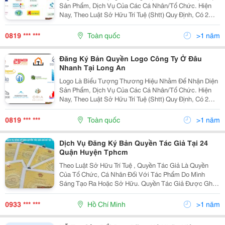
Sản Phẩm, Dịch Vụ Của Các Cá Nhân/Tổ Chức. Hiện
Nay, Theo Luật Sở Hữu Trí Tuệ (Shtt) Quy Định, Có 2
Hình Thức Đăng Ký Bảo Hộ Logo, Bao Gồm: Đăng Ký
Thương Hiệu Độc Quyền Hoặc Đăng Ký Bản Quyền Tác
0819 *** ***
Toàn quốc
>1 năm
Giả...
Đăng Ký Bản Quyền Logo Công Ty Ở Đâu
Nhanh Tại Long An
Logo Là Biểu Tượng Thương Hiệu Nhằm Để Nhận Diện
Sản Phẩm, Dịch Vụ Của Các Cá Nhân/Tổ Chức. Hiện
Nay, Theo Luật Sở Hữu Trí Tuệ (Shtt) Quy Định, Có 2
Hình Thức Đăng Ký Bảo Hộ Logo, Bao Gồm: Đăng Ký
Thương Hiệu Độc Quyền Hoặc Đăng Ký Bản Quyền Tác
0819 *** ***
Toàn quốc
>1 năm
Giả...
Dịch Vụ Đăng Ký Bản Quyền Tác Giả Tại 24
Quận Huyện Tphcm
Theo Luật Sở Hữu Trí Tuệ , Quyền Tác Giả Là Quyền
Của Tổ Chức, Cá Nhân Đối Với Tác Phẩm Do Mình
Sáng Tạo Ra Hoặc Sở Hữu. Quyền Tác Giả Được Ghi
Nhận Cho Các Tác Phẩm Văn Học, Nghệ Thuật, Khoa
Học Như Sách, Bài Giảng, Tác Phẩm Âm Nhạc, Tác
0933 *** ***
Hồ Chí Minh
>1 năm
Phẩm Sân Kh