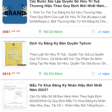
Các Bước Xác Lập Quyền Sở Hữu Trí Tuệ
Thương Hiệu Theo Quy Định Mới Nhất Năm
2024
1. Trình Tự Thủ Tục Đăng Ký Sở Hữu Thương Hiệu
Theo Quy Định Của Luật Sở Hữu Trí Tuệ (&Ldquo;Luật
Shtt&Rdquo;), Một Thương Hiệu Từ Khi Đăng Ký Cho
Đến Khi Được Cấp Bằng Bảo Hộ Mất Khoảng 12 Tháng.
Tuy Nhiên, Trên Thực Tế, Thời Gian Này Có Thể Kéo...
0981 *** ***
Hồ Chí Minh
>1 năm
Dịch Vụ Đăng Ký Bản Quyền Tphcm
Theo Luật Sở Hữu Trí Tuệ , Quyền Tác Giả Là Quyền
Của Tổ Chức, Cá Nhân Đối Với Tác Phẩm Do Mình
Sáng Tạo Ra Hoặc Sở Hữu. Quyền Tác Giả Được Ghi
Nhận Cho Các Tác Phẩm Văn Học, Nghệ Thuật, Khoa
Học Như Sách, Bài Giảng, Tác Phẩm Âm Nhạc, Tác
0819 *** ***
Hồ Chí Minh
>1 năm
Phẩm Sân Kh
Mẫu Tờ Khai Đăng Ký Nhãn Hiệu Mới Nhất
Năm 2024?
Căn Cứ Mẫu Số 08 Ban Hành Kèm Theo Nghị Định
65/2023/Nđ-Cp Quy Định Mẫu Tờ Khai Đăng Ký Nhãn
Hiệu Như Sau: Tải Về 1. Nhãn Hiệu Nổi Tiếng Được
Đánh Giá Dựa Trên Các Tiêu Chí Nào? Căn Cứ Điều 75