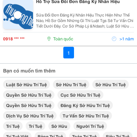
Hỗ Trợ Sửa Đổi Đơn Đăng Ký Nhãn Hiệu
Sửa Đổi Đơn Đăng Ký Nhãn Hiệu Thực Hiện Như Thế
Nào, Hồ Sơ Gồm Những Gì Thì Luật Tgs Sẽ Tư Vấn Chi
Tiết Dưới Đây. Cơ Sở Pháp Lý &Ndash; Luật Sở Hữu Trí
Tuệ 2005 Sửa Đổi Bổ Sung 2009; &Ndash; Nghị Định
103/2006/Nđ-Cp Quy Định Chi Tiết Và Hướng...
0918 *** ***
Toàn quốc
>1 năm
1
Bạn có muốn tìm thêm
Luật Sở Hữu Trí Tuệ
Sở Hữu Trí Tuệ
Sở Hữu Trí Tuệ
Quyền Sở Hữu Trí Tuệ
Cục Sở Hữu Trí Tuệ
Quyền Sở Hữu Trí Tuệ
Đăng Ký Sở Hữu Trí Tuệ
Dịch Vụ Sở Hữu Trí Tuệ
Tư Vấn Sở Hữu Trí Tuệ
Trí Tuệ
Trí Tuệ
Sở Hữu
Người Trí Tuệ
Trí Tuệ Việt
Bảng Trí Tuệ
Toán Trí Tuệ
Siêu Trí Tuệ