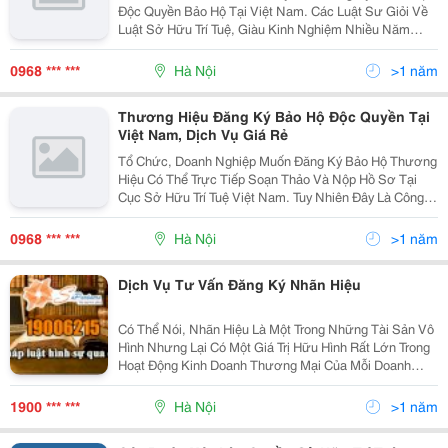
Độc Quyền Bảo Hộ Tại Việt Nam. Các Luật Sư Giỏi Về
Luật Sở Hữu Trí Tuệ, Giàu Kinh Nghiệm Nhiều Năm
Trong Lĩnh Vực Đăng Ký Nhãn Hiệu Độc Quyền Cho
Nhiều Tổ Chức, Doanh Nghiệp Tại Việt Nam Sẽ Tư Vấn
0968 *** ***
Hà Nội
>1 năm
Th
Thương Hiệu Đăng Ký Bảo Hộ Độc Quyền Tại
Việt Nam, Dịch Vụ Giá Rẻ
Tổ Chức, Doanh Nghiệp Muốn Đăng Ký Bảo Hộ Thương
Hiệu Có Thể Trực Tiếp Soạn Thảo Và Nộp Hồ Sơ Tại
Cục Sở Hữu Trí Tuệ Việt Nam. Tuy Nhiên Đây Là Công
Việc Đòi Hỏi Sự Am Hiểu Về Luật Sở Hữu Trí Tuệ Và
Các Thủ Tục Pháp Lý Để Có Thể Tự Soạn Thảo Hồ Sơ
0968 *** ***
Hà Nội
>1 năm
Cũ
Dịch Vụ Tư Vấn Đăng Ký Nhãn Hiệu
Có Thể Nói, Nhãn Hiệu Là Một Trong Những Tài Sản Vô
Hình Nhưng Lại Có Một Giá Trị Hữu Hình Rất Lớn Trong
Hoạt Động Kinh Doanh Thương Mại Của Mỗi Doanh
Nghiệp! Đăng Ký Nhãn Hiệu Theo Quy Định Tại Luật Sở
Hữu Trí Tuệ: &Ldquo;Nhãn Hiệu Là Dấu Hiệu Dùng
1900 *** ***
Hà Nội
>1 năm