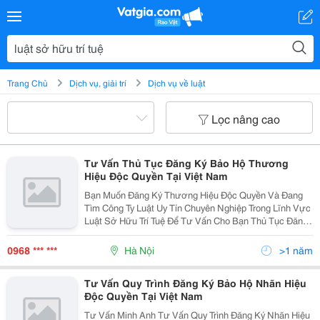
Trang Chủ
Dịch vụ, giải trí
Dịch vụ về luật
Lọc nâng cao
Tư Vấn Thủ Tục Đăng Ký Bảo Hộ Thương
Hiệu Độc Quyền Tại Việt Nam
Bạn Muốn Đăng Ký Thương Hiệu Độc Quyền Và Đang
Tìm Công Ty Luật Uy Tín Chuyên Nghiệp Trong Lĩnh Vực
Luật Sở Hữu Trí Tuệ Để Tư Vấn Cho Bạn Thủ Tục Đăng
Ký Bảo Hộ Thương Hiệu Tại Việt Nam Với Phí Dịch Vụ
Hợp Lý Nhất. Hãy Đến Với Chúng Tôi, Tư Vấn Minh
0968 *** ***
Hà Nội
>1 năm
Tư Vấn Quy Trình Đăng Ký Bảo Hộ Nhãn Hiệu
Độc Quyền Tại Việt Nam
Tư Vấn Minh Anh Tư Vấn Quy Trình Đăng Ký Nhãn Hiệu