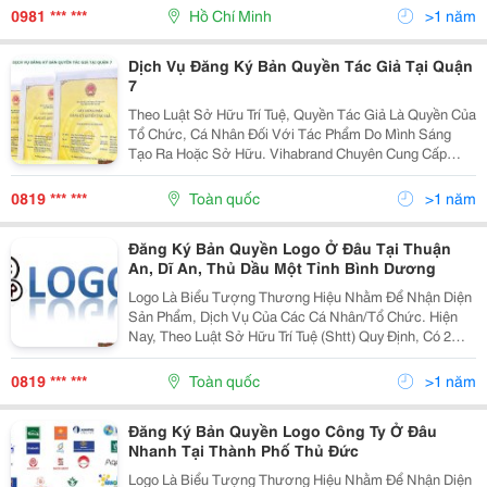
Luật Sở Hữu Trí Tuệ 2005 Được Sửa Đổi Bởi Khoản...
0981 *** ***
Hồ Chí Minh
>1 năm
Dịch Vụ Đăng Ký Bản Quyền Tác Giả Tại Quận
7
Theo Luật Sở Hữu Trí Tuệ, Quyền Tác Giả Là Quyền Của
Tổ Chức, Cá Nhân Đối Với Tác Phẩm Do Mình Sáng
Tạo Ra Hoặc Sở Hữu. Vihabrand Chuyên Cung Cấp
Dịch Vụ Đăng Ký Bản Quyền Tác Giả Tại Tphcm Nói
Chung Và Quận 7 Nói Riêng. Với Đội Ngũ Luật Sư Có
0819 *** ***
Toàn quốc
>1 năm
Nhiều
Đăng Ký Bản Quyền Logo Ở Đâu Tại Thuận
An, Dĩ An, Thủ Dầu Một Tỉnh Bình Dương
Logo Là Biểu Tượng Thương Hiệu Nhằm Để Nhận Diện
Sản Phẩm, Dịch Vụ Của Các Cá Nhân/Tổ Chức. Hiện
Nay, Theo Luật Sở Hữu Trí Tuệ (Shtt) Quy Định, Có 2
Hình Thức Đăng Ký Bảo Hộ Logo, Bao Gồm: Đăng Ký
Thương Hiệu Độc Quyền Hoặc Đăng Ký Bản Quyền Tác
0819 *** ***
Toàn quốc
>1 năm
Giả...
Đăng Ký Bản Quyền Logo Công Ty Ở Đâu
Nhanh Tại Thành Phố Thủ Đức
Logo Là Biểu Tượng Thương Hiệu Nhằm Để Nhận Diện