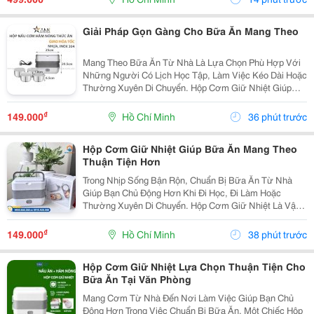
Nhắn....
Giải Pháp Gọn Gàng Cho Bữa Ăn Mang Theo
Mang Theo Bữa Ăn Từ Nhà Là Lựa Chọn Phù Hợp Với
Những Người Có Lịch Học Tập, Làm Việc Kéo Dài Hoặc
Thường Xuyên Di Chuyển. Hộp Cơm Giữ Nhiệt Giúp
Sắp Xếp Các Món Ăn Ngăn Nắp, Thuận Tiện Mang
Theo Và Sử Dụng Trong Ngày. Chọn Hộp Có Ngăn Phù
₫
149.000
Hồ Chí Minh
36 phút trước
Hợp ...
Hộp Cơm Giữ Nhiệt Giúp Bữa Ăn Mang Theo
Thuận Tiện Hơn
Trong Nhịp Sống Bận Rộn, Chuẩn Bị Bữa Ăn Từ Nhà
Giúp Bạn Chủ Động Hơn Khi Đi Học, Đi Làm Hoặc
Thường Xuyên Di Chuyển. Hộp Cơm Giữ Nhiệt Là Vật
Dụng Hữu Ích Để Sắp Xếp Cơm Và Thức Ăn Gọn Gàng,
Thuận Tiện Mang Theo Trong Ngày. Lựa Chọn Hộp Theo
₫
149.000
Hồ Chí Minh
38 phút trước
Nhu...
Hộp Cơm Giữ Nhiệt Lựa Chọn Thuận Tiện Cho
Bữa Ăn Tại Văn Phòng
Mang Cơm Từ Nhà Đến Nơi Làm Việc Giúp Bạn Chủ
Động Hơn Trong Việc Chuẩn Bị Bữa Ăn. Một Chiếc Hộp