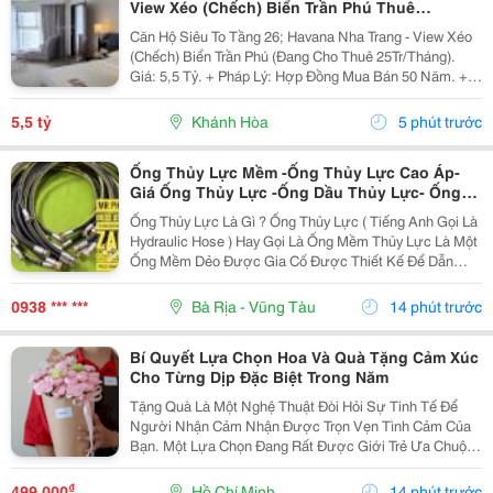
View Xéo (Chếch) Biển Trần Phú Thuê
25Tr/Tháng 5,5 Tỷ
Căn Hộ Siêu To Tầng 26; Havana Nha Trang - View Xéo
(Chếch) Biển Trần Phú (Đang Cho Thuê 25Tr/Tháng).
Giá: 5,5 Tỷ. + Pháp Lý: Hợp Đồng Mua Bán 50 Năm. +
Toạ Lạc: 38 Trần Phú, P Lộc Thọ, Tp Nha Trang, Tỉnh
Khánh Hoà. + Diện Tích:...
5,5 tỷ
Khánh Hòa
5 phút trước
Ống Thủy Lực Mềm -Ống Thủy Lực Cao Áp-
Giá Ống Thủy Lực -Ống Dầu Thủy Lực- Ống
Dầu Thủy Lực 1 2- Ống Thủy Lực Phi 21- Ống
Ống Thủy Lực Là Gì ? Ống Thủy Lực ( Tiếng Anh Gọi Là
Thủy Lực 1 4 -Ống Thủy Lực 3 8
Hydraulic Hose ) Hay Gọi Là Ống Mềm Thủy Lực Là Một
Ống Mềm Dẻo Được Gia Cố Được Thiết Kế Để Dẫn
Chất Lỏng Thủy Lực Áp Suất Cao Trong Hệ Thống Thủy
Lực. Ống Thủy Lực Này Rất Quan Trọng Trong...
0938 *** ***
Bà Rịa - Vũng Tàu
14 phút trước
Bí Quyết Lựa Chọn Hoa Và Quà Tặng Cảm Xúc
Cho Từng Dịp Đặc Biệt Trong Năm
Tặng Quà Là Một Nghệ Thuật Đòi Hỏi Sự Tinh Tế Để
Người Nhận Cảm Nhận Được Trọn Vẹn Tình Cảm Của
Bạn. Một Lựa Chọn Đang Rất Được Giới Trẻ Ưa Chuộng
Hiện Nay Là Dòng Sản Phẩm Kết Hợp Giữa Hoa Lụa
Bền Đẹp Và Các Phụ Kiện Công Nghệ Như Mã Qr Lời
₫
499.000
Hồ Chí Minh
14 phút trước