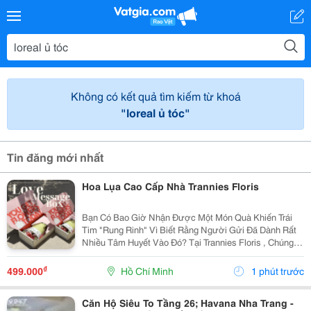
Không có kết quả tìm kiếm từ khoá
"loreal ủ tóc"
Tin đăng mới nhất
Hoa Lụa Cao Cấp Nhà Trannies Floris
Bạn Có Bao Giờ Nhận Được Một Món Quà Khiến Trái
Tim "Rung Rinh" Vì Biết Rằng Người Gửi Đã Dành Rất
Nhiều Tâm Huyết Vào Đó? Tại Trannies Floris , Chúng
Mình Tin Rằng Hoa Không Chỉ Là Vật Trang Trí Vô Tri.
Mỗi Bó Hoa, Mỗi Hộp Quà Đều Là Một Thông...
₫
499.000
Hồ Chí Minh
1 phút trước
Căn Hộ Siêu To Tầng 26; Havana Nha Trang -