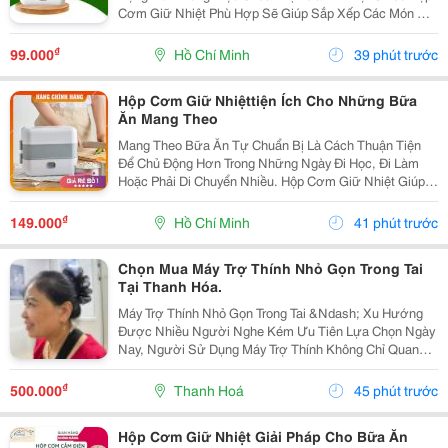
Cơm Giữ Nhiệt Phù Hợp Sẽ Giúp Sắp Xếp Các Món Ăn
Gọn Gàng, Dễ Mang Theo Và Thuận Tiện Sử Dụng
Trong Thời Gian Nghỉ Trưa. Chọn Hộp Có Cấu Tạo Phù
₫
99.000
Hồ Chí Minh
39 phút trước
Hợp ...
Hộp Cơm Giữ Nhiệttiện Ích Cho Những Bữa
Ăn Mang Theo
Mang Theo Bữa Ăn Tự Chuẩn Bị Là Cách Thuận Tiện
Để Chủ Động Hơn Trong Những Ngày Đi Học, Đi Làm
Hoặc Phải Di Chuyển Nhiều. Hộp Cơm Giữ Nhiệt Giúp
Các Món Ăn Được Sắp Xếp Ngăn Nắp, Dễ Mang Theo
Và Phù Hợp Với Nhiều Lịch Trình Khác Nhau. Chọn
₫
149.000
Hồ Chí Minh
41 phút trước
Hộp...
Chọn Mua Máy Trợ Thính Nhỏ Gọn Trong Tai
Tại Thanh Hóa.
Máy Trợ Thính Nhỏ Gọn Trong Tai &Ndash; Xu Hướng
Được Nhiều Người Nghe Kém Ưu Tiên Lựa Chọn Ngày
Nay, Người Sử Dụng Máy Trợ Thính Không Chỉ Quan
Tâm Đến Nghe Rõ, Mà Còn Mong Muốn Một Thiết Bị
Nhỏ Gọn, Thẩm Mỹ, Dễ Sử Dụng Và Thoải Mái Khi Đeo.
₫
500.000
Thanh Hoá
45 phút trước
...
Hộp Cơm Giữ Nhiệt Giải Pháp Cho Bữa Ăn