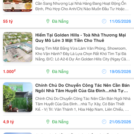
Cần Sang Nhượng Lại Nhà Hàng Đang Hoạt Động Ổn
Định, Phù Hợp Cho Anh/Chị Nào Muốn Đầu Tư Hoặc
Tiếp Quản Làm Ngay. Hiện Quán Vẫn Đang Kinh Doanh
Bình Thường, Có Sẵn Lượng Khách Quen Lâu Năm
55 tỷ
Đà Nẵng
11/05/2026
(Hơn 10...
Hiếm Tại Golden Hills - Toà Nhà Thương Mại
Quy Mô Lớn 3 Mặt Tiền Cho Thuê
Đang Tìm Mặt Bằng Vừa Làm Văn Phòng, Showroom,
Kho Vận Hành? Đây Là Lựa Chọn Rất Khó Tìm Tại Đà
Nẵng. Đ/C: Lô A2-6 Dự Án Golden Hills City (Ngay Cây
Xăng Gia Nguyễn Tâm), Golden Hills City, Phường Hòa
Hiệp Nam, Quận Liên Chiểu, Đà Nẵng(Phường Hải...
₫
1.000
Đà Nẵng
19/05/2026
Chính Chủ Do Chuyển Công Tác Nên Cần Bán
Ngôi Nhà Tâm Huyết Của Gia Đình...nhà Tự
Xây, Có Bản Thiết Kế.
Chính Chủ Do Chuyển Công Tác Nên Cần Bán Ngôi Nhà
Tâm Huyết Của Gia Đình...nhà Tự Xây, Có Bản Thiết
Kế. - Vị Trí: Văn Thánh 1, Hòa Hiệp Nam, Liên Chiểu, Đà
Nẵng - Diện Tích: 90M2, Hướng Đông Nam - Ngang 5,
Dài 18, Nở Hậu - Nhà Thoáng Mát, Vượng...
4,9 tỷ
Đà Nẵng
21/05/2026