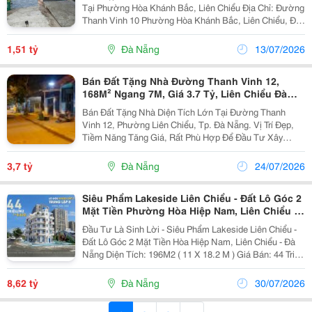
Tại Phường Hòa Khánh Bắc, Liên Chiểu Địa Chỉ: Đường
Thanh Vinh 10 Phường Hòa Khánh Bắc, Liên Chiểu, Đà
Nẵng Diện Tích : 125M2 Giá Bán: 1,51 Tỷ ( Thương
Lượng ) - Nhà Hẻm Xe Hơi, Nhà Mới Chưa Ở,...
1,51 tỷ
Đà Nẵng
13/07/2026
Bán Đất Tặng Nhà Đường Thanh Vinh 12,
168M² Ngang 7M, Giá 3.7 Tỷ, Liên Chiểu Đà
Nẵng
Bán Đất Tặng Nhà Diện Tích Lớn Tại Đường Thanh
Vinh 12, Phường Liên Chiểu, Tp. Đà Nẵng. Vị Trí Đẹp,
Tiềm Năng Tăng Giá, Rất Phù Hợp Để Đầu Tư Xây
Dựng Phòng Trọ, Căn Hộ Cho Thuê Hoặc Giữ Tài Sản
Lâu Dài. Thông Tin Chi Tiết: Diện Tích:...
3,7 tỷ
Đà Nẵng
24/07/2026
Siêu Phẩm Lakeside Liên Chiểu - Đất Lô Góc 2
Mặt Tiền Phường Hòa Hiệp Nam, Liên Chiểu -
Đà Nẵng
Đầu Tư Là Sinh Lời - Siêu Phẩm Lakeside Liên Chiểu -
Đất Lô Góc 2 Mặt Tiền Hòa Hiệp Nam, Liên Chiểu - Đà
Nẵng Diện Tích: 196M2 ( 11 X 18.2 M ) Giá Bán: 44 Triệu
/M2 ( Tl Rất Ít - Tổng 8 Tỷ 620 Triệu ) Liên Hệ Sđt:
0906488288 Anh Tiến ***Thông Tin...
8,62 tỷ
Đà Nẵng
30/07/2026