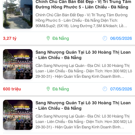
Chính Chủ Cần Bán Đất Đẹp - Vị Trí Trung Tâm
Đường Hồng Phước 5 - Liên Chiểu - Đà Nẵng
Chính Chủ Cần Bán Đất Đẹp - Vị Trí Trung Tâm Đường
Hồng Phước 5 - Liên Chiểu - Đà Nẵng Diện Tích:
90M&Sup2; (5X18). Lòng Đường 7,5M &Ndash; Lề
Đường 4M Mỗi Bên. Đất Ở Đô Thị Lâu Dài, Quy Hoạch
Mới Ổn Định. Vị Trí Đẹp Sát Công Viên Cây Xanh, Khu
3,27 tỷ
Đà Nẵng
06/05/2026
Dân...
Sang Nhượng Quán Tại Lô 30 Hoàng Thị Loan
- Liên Chiểu - Đà Nẵng
Cần Sang Nhượng Lại Quán - Địa Chỉ: Lô 30 Hoàng Thị
Loan - Liên Chiểu - Đà Nẵng - Diện Tích: Hơn 300 M2( Lô
29-30-31) - Hiện Quán Vẫn Đang Kinh Doanh Bình
Thường, Đã Có Sẵn Lượng Khách Quen Nên Vào Là Có
Thể Tiếp Tục Vận Hành, Không Cần Xây...
600 triệu
Đà Nẵng
07/05/2026
Sang Nhượng Quán Tại Lô 30 Hoàng Thị Loan
- Liên Chiểu - Đà Nẵng
Cần Sang Nhượng Lại Quán - Địa Chỉ: Lô 30 Hoàng Thị
Loan - Liên Chiểu - Đà Nẵng - Diện Tích: Hơn 300 M2( Lô
29-30-31) - Hiện Quán Vẫn Đang Kinh Doanh Bình
Thường, Đã Có Sẵn Lượng Khách Quen Nên Vào Là Có