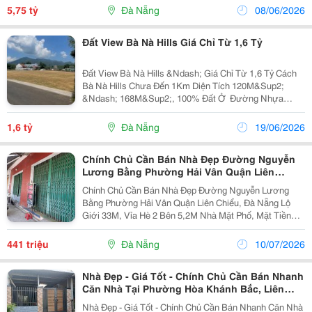
Các Cấp. Khu Dân Cư Đông Đúc ,Đầy Đủ Tiện...
5,75 tỷ
Đà Nẵng
08/06/2026
Đất View Bà Nà Hills Giá Chỉ Từ 1,6 Tỷ
Đất View Bà Nà Hills &Ndash; Giá Chỉ Từ 1,6 Tỷ Cách
Bà Nà Hills Chưa Đến 1Km Diện Tích 120M&Sup2;
&Ndash; 168M&Sup2;, 100% Đất Ở ️ Đường Nhựa
5,5M, Vỉa Hè Hoàn Thiện ✅ 10 Phút Đến Kcn Hòa Khánh
✅ 15 Phút Đến Cảng Liên Chiểu, Bến Xe Trung Tâm,
1,6 tỷ
Đà Nẵng
19/06/2026
Ql1A...
Chính Chủ Cần Bán Nhà Đẹp Đường Nguyễn
Lương Bằng Phường Hải Vân Quận Liên
Chiểu, Đà Nẵng
Chính Chủ Cần Bán Nhà Đẹp Đường Nguyễn Lương
Bằng Phường Hải Vân Quận Liên Chiểu, Đà Nẵng Lộ
Giới 33M, Vỉa Hè 2 Bên 5,2M Nhà Mặt Phố, Mặt Tiền
Diện Tích Đất 42M2. Diện Tích Sử Dụng 42M2. Ngang
5M Dài 15M Giá Bán: 10Tr500 /M2 (Có Thương Lượng/
441 triệu
Đà Nẵng
10/07/2026
Ưu...
Nhà Đẹp - Giá Tốt - Chính Chủ Cần Bán Nhanh
Căn Nhà Tại Phường Hòa Khánh Bắc, Liên
Chiểu
Nhà Đẹp - Giá Tốt - Chính Chủ Cần Bán Nhanh Căn Nhà