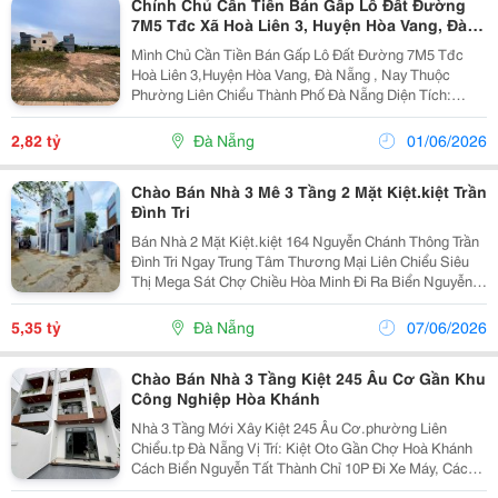
Chính Chủ Cần Tiền Bán Gấp Lô Đất Đường
7M5 Tđc Xã Hoà Liên 3, Huyện Hòa Vang, Đà
Nẵng
Mình Chủ Cần Tiền Bán Gấp Lô Đất Đường 7M5 Tđc
Hoà Liên 3,Huyện Hòa Vang, Đà Nẵng , Nay Thuộc
Phường Liên Chiểu Thành Phố Đà Nẵng Diện Tích:
100,6M2 (5X20,12M, Đất Sạch Ko Dính Cống, Trụ) Giá:
2 Tỷ 850 Triệu (Mình Chính Chủ Nên Có Thương
2,82 tỷ
Đà Nẵng
01/06/2026
Lượng...
Chào Bán Nhà 3 Mê 3 Tầng 2 Mặt Kiệt.kiệt Trần
Đình Tri
Bán Nhà 2 Mặt Kiệt.kiệt 164 Nguyễn Chánh Thông Trần
Đình Tri Ngay Trung Tâm Thương Mại Liên Chiểu Siêu
Thị Mega Sát Chợ Chiều Hòa Minh Đi Ra Biển Nguyễn
Tất Thành Vài Bước Chân Nhà Full Nội Thất Điều Hòa
Tivi Tủ Lạnh Đầy Đủ Mua Vào Ở Ngay...
5,35 tỷ
Đà Nẵng
07/06/2026
Chào Bán Nhà 3 Tầng Kiệt 245 Âu Cơ Gần Khu
Công Nghiệp Hòa Khánh
Nhà 3 Tầng Mới Xây Kiệt 245 Âu Cơ.phường Liên
Chiểu.tp Đà Nẵng Vị Trí: Kiệt Oto Gần Chợ Hoà Khánh
Cách Biển Nguyễn Tất Thành Chỉ 10P Đi Xe Máy, Cách
Bến Xe Trung Tâm Chỉ 10P Đi Xe Máy Gần Trường Học