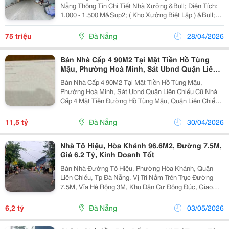
Nẵng Thông Tin Chi Tiết Nhà Xưởng &Bull; Diện Tích:
1.000 - 1.500 M&Sup2; ( Kho Xưởng Biệt Lập ) &Bull;
Kết Cấu: Nhà Xưởng Cấp 4, Cao 8M, Không Gian
Thoáng, 3 Cổng Ra Vào, Phòng Cháy Chữa Cháy...
75 triệu
Đà Nẵng
28/04/2026
Bán Nhà Cấp 4 90M2 Tại Mặt Tiền Hồ Tùng
Mậu, Phường Hoà Minh, Sát Ubnd Quận Liên
Chiểu Cũ
Bán Nhà Cấp 4 90M2 Tại Mặt Tiền Hồ Tùng Mậu,
Phường Hoà Minh, Sát Ubnd Quận Liên Chiểu Cũ Nhà
Cấp 4 Mặt Tiền Đường Hồ Tùng Mậu, Quận Liên Chiểu
Cũ + Lòng Đường 10,5M, Lề Đường Mỗi Bên 5M + Đối
Lưng Ubnd Quận Liên Chiểu Cũ, Trục Thông Biển
11,5 tỷ
Đà Nẵng
30/04/2026
Nguyễn...
Nhà Tô Hiệu, Hòa Khánh 96.6M2, Đường 7.5M,
Giá 6.2 Tỷ, Kinh Doanh Tốt
Bán Nhà Đường Tô Hiệu, Phường Hòa Khánh, Quận
Liên Chiểu, Tp Đà Nẵng. Vị Trí Nằm Trên Trục Đường
7.5M, Vỉa Hè Rộng 3M, Khu Dân Cư Đông Đúc, Giao
Thông Thuận Tiện, Kết Nối Nhanh Về Trung Tâm Thành
Phố. Diện Tích Đất 96.6M2, Kích Thước 4.51M X
6,2 tỷ
Đà Nẵng
03/05/2026
25.2M,...