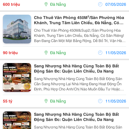
Thể Tiếp Tục Vận Hành, Không Cần Xây...
600 triệu
Đà Nẵng
07/05/2026
Cho Thuê Văn Phòng 450M²/Sàn Phường Hòa
Khánh, Trung Tâm Liên Chiểu, Đà Nẵng, Có
Sân Riêng!
Cho Thuê Văn Phòng 450M&Sup2;/Sàn Phường Hòa
Khánh, Trung Tâm Liên Chiểu, Đà Nẵng, Có Sân Riêng!
Bạn Đang Cần Một Mặt Bằng Rộng, Dễ Bố Trí, Vận Hành
Linh Hoạt Tại Tp Đà Nẵng? Đây Là Lựa Chọn Tốt Nhất
Trong Khu Vực:địa Chỉ: Đường Nguyễn Sinh Sắc,...
90 triệu
Đà Nẵng
11/05/2026
Sang Nhượng Nhà Hàng Cùng Toàn Bộ Bất
Động Sản Đc: Quận Liên Chiểu, Da Nang
Sang Nhượng Nhà Hàng Cùng Toàn Bộ Bất Động Sản
Cần Sang Nhượng Lại Nhà Hàng Đang Hoạt Động Ổn
Định, Phù Hợp Cho Anh/Chị Nào Muốn Đầu Tư Hoặc
Tiếp Quản Làm Ngay. Hiện Quán Vẫn Đang Kinh Doanh
Bình Thường, Có Sẵn Lượng Khách Quen Lâu Năm
55 tỷ
Đà Nẵng
11/05/2026
(Hơn 10...
Sang Nhượng Nhà Hàng Cùng Toàn Bộ Bất
Động Sản Đc: Quận Liên Chiểu, Da Nang
Sang Nhượng Nhà Hàng Cùng Toàn Bộ Bất Động Sản