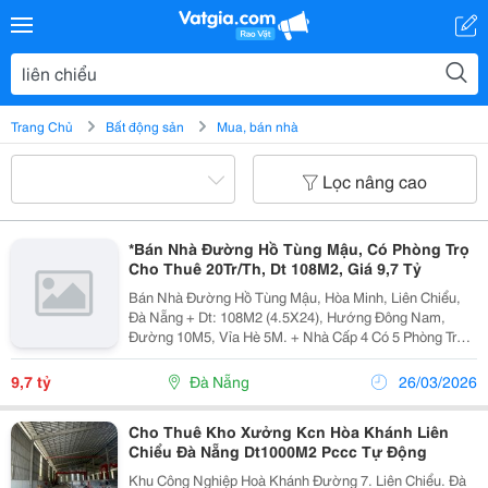
Trang Chủ
Bất động sản
Mua, bán nhà
Lọc nâng cao
*Bán Nhà Đường Hồ Tùng Mậu, Có Phòng Trọ
Cho Thuê 20Tr/Th, Dt 108M2, Giá 9,7 Tỷ
Bán Nhà Đường Hồ Tùng Mậu, Hòa Minh, Liên Chiểu,
Đà Nẵng + Dt: 108M2 (4.5X24), Hướng Đông Nam,
Đường 10M5, Vỉa Hè 5M. + Nhà Cấp 4 Có 5 Phòng Trọ
Cho Thuê 20Tr/Tháng. + Trục Đường Thông Biển Cách
Biển 700M. Vị Trí Kinh Doanh Buôn Bán Sầm Uất,...
9,7 tỷ
Đà Nẵng
26/03/2026
Cho Thuê Kho Xưởng Kcn Hòa Khánh Liên
Chiểu Đà Nẵng Dt1000M2 Pccc Tự Động
Khu Công Nghiệp Hoà Khánh Đường 7. Liên Chiểu. Đà