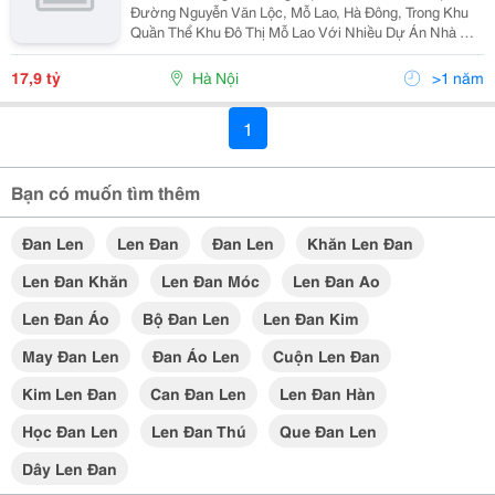
Đường Nguyễn Văn Lộc, Mỗ Lao, Hà Đông, Trong Khu
Quần Thể Khu Đô Thị Mỗ Lao Với Nhiều Dự Án Nhà Ở,
Tòa Nhà, Chung Cư Như Meo Bơn Len, An Lạc, Cạnh
Các Khu Kđt Văn Quán, Trung Văn.... Nhà Đẹp 5 Tầng,
17,9 tỷ
Hà Nội
>1 năm
Mặt...
1
Bạn có muốn tìm thêm
Đan Len
Len Đan
Đan Len
Khăn Len Đan
Len Đan Khăn
Len Đan Móc
Len Đan Ao
Len Đan Áo
Bộ Đan Len
Len Đan Kim
May Đan Len
Đan Áo Len
Cuộn Len Đan
Kim Len Đan
Can Đan Len
Len Đan Hàn
Học Đan Len
Len Đan Thú
Que Đan Len
Dây Len Đan