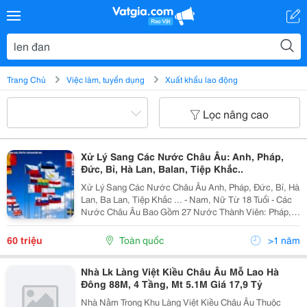
Trang Chủ
Việc làm, tuyển dụng
Xuất khẩu lao động
Lọc nâng cao
Xử Lý Sang Các Nước Châu Âu: Anh, Pháp,
Đức, Bỉ, Hà Lan, Balan, Tiệp Khắc..
Xử Lý Sang Các Nước Châu Âu Anh, Pháp, Đức, Bỉ, Hà
Lan, Ba Lan, Tiệp Khắc ... - Nam, Nữ Từ 18 Tuổi - Các
Nước Châu Âu Bao Gồm 27 Nước Thành Viên: Pháp,
Đức, Italia, Bỉ, Hà Lan, Lúc-Xăm-Bua, Anh, Ai Len, Đan
Mạch, Hy Lạp, Tây Ban Nha,...
60 triệu
Toàn quốc
>1 năm
Nhà Lk Làng Việt Kiều Châu Âu Mỗ Lao Hà
Đông 88M, 4 Tầng, Mt 5.1M Giá 17,9 Tỷ
Nhà Nằm Trong Khu Làng Việt Kiều Châu Âu Thuộc