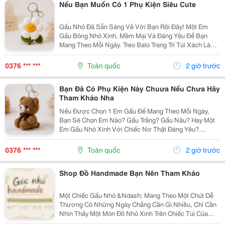
Nếu Bạn Muốn Có 1 Phụ Kiện Siêu Cute
Gấu Nhỏ Đã Sẵn Sàng Về Với Bạn Rồi Đây! Một Em
Gấu Bông Nhỏ Xinh, Mềm Mại Và Đáng Yêu Để Bạn
Mang Theo Mỗi Ngày. Treo Balo Trang Trí Túi Xách Làm
Móc Khóa Tặng Người Bạn Yêu Quý
Gocnhohandmade.com Không Cần Quá Nhiều Phụ
0376 *** ***
Toàn quốc
2 giờ trước
Kiện, Chỉ Một Em Gấu...
Bạn Đã Có Phụ Kiện Này Chuưa Nếu Chưa Hãy
Tham Khảo Nha
Nếu Được Chọn 1 Em Gấu Để Mang Theo Mỗi Ngày,
Bạn Sẽ Chọn Em Nào? Gấu Trắng? Gấu Nâu? Hay Một
Em Gấu Nhỏ Xinh Với Chiếc Nơ Thật Đáng Yêu?
Những Chiếc Móc Khóa Gấu Bông Không Chỉ Là Phụ
Kiện Treo Túi Mà Còn Là Một Cách Để Bạn Thêm Chút
0376 *** ***
Toàn quốc
2 giờ trước
Cá Tính Vào...
Shop Đồ Handmade Bạn Nên Tham Khảo
Một Chiếc Gấu Nhỏ &Ndash; Mang Theo Một Chút Dễ
Thương Có Những Ngày Chẳng Cần Gì Nhiều, Chỉ Cần
Nhìn Thấy Một Món Đồ Nhỏ Xinh Trên Chiếc Túi Của
Mình Cũng Đủ Thấy Vui Rồi Những Em Móc Khóa Gấu