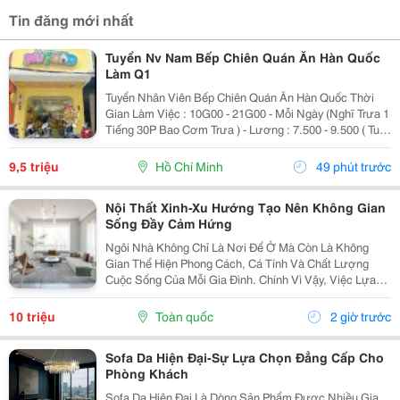
Tin đăng mới nhất
Tuyển Nv Nam Bếp Chiên Quán Ăn Hàn Quốc
Làm Q1
Tuyển Nhân Viên Bếp Chiên Quán Ăn Hàn Quốc Thời
Gian Làm Việc : 10G00 - 21G00 - Mỗi Ngày (Nghĩ Trưa 1
Tiếng 30P Bao Cơm Trưa ) - Lương : 7.500 - 9.500 ( Tuỳ
Theo Năng Lực ) Mô Tả Công Việc: - Bếp Chiên : Sử
Dụng Được Chảo Non Biết Chiên...
9,5 triệu
Hồ Chí Minh
49 phút trước
Nội Thất Xinh-Xu Hướng Tạo Nên Không Gian
Sống Đầy Cảm Hứng
Ngôi Nhà Không Chỉ Là Nơi Để Ở Mà Còn Là Không
Gian Thể Hiện Phong Cách, Cá Tính Và Chất Lượng
Cuộc Sống Của Mỗi Gia Đình. Chính Vì Vậy, Việc Lựa
Chọn Nội Thất Xinh Đang Trở Thành Xu Hướng Được
Nhiều Người Quan Tâm Khi Muốn Biến Không Gian
10 triệu
Toàn quốc
2 giờ trước
Sống Trở...
Sofa Da Hiện Đại-Sự Lựa Chọn Đẳng Cấp Cho
Phòng Khách
Sofa Da Hiện Đại Là Dòng Sản Phẩm Được Nhiều Gia