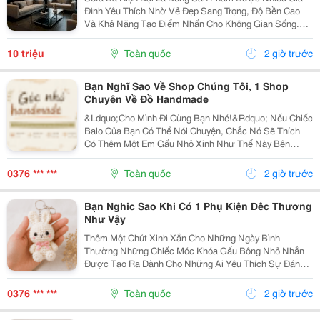
Đình Yêu Thích Nhờ Vẻ Đẹp Sang Trọng, Độ Bền Cao
Và Khả Năng Tạo Điểm Nhấn Cho Không Gian Sống.
Với Thiết Kế Tinh Tế Cùng Chất Liệu Da Cao Cấp, Sofa
Không Chỉ Mang Lại Cảm Giác Thoải Mái Mà Còn Thể...
10 triệu
Toàn quốc
2 giờ trước
Bạn Nghĩ Sao Về Shop Chúng Tôi, 1 Shop
Chuyên Về Đồ Handmade
&Ldquo;Cho Mình Đi Cùng Bạn Nhé!&Rdquo; Nếu Chiếc
Balo Của Bạn Có Thể Nói Chuyện, Chắc Nó Sẽ Thích
Có Thêm Một Em Gấu Nhỏ Xinh Như Thế Này Bên
Cạnh. Từ Những Buổi Đi Học, Đi Làm, Đi Cà Phê Hay
Những Chuyến Đi Chơi Cuối Tuần, Em Móc Khóa Gấu
0376 *** ***
Toàn quốc
2 giờ trước
Bông...
Bạn Nghic Sao Khi Có 1 Phụ Kiện Dêc Thương
Như Vậy
Thêm Một Chút Xinh Xắn Cho Những Ngày Bình
Thường Những Chiếc Móc Khóa Gấu Bông Nhỏ Nhắn
Được Tạo Ra Dành Cho Những Ai Yêu Thích Sự Đáng
Yêu Và Những Món Đồ Có Dấu Ấn Riêng. Từ Chiếc Balo
Đi Học, Túi Xách Đi Chơi Đến Chùm Chìa Khóa Quen
0376 *** ***
Toàn quốc
2 giờ trước
Thuộc,...