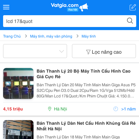
Trang Chủ
Máy tính, máy văn phòng
Máy tính
Lọc nâng cao
Bán Thanh Lý 20 Bộ Máy Tính Cấu Hình Cao
Giá Cực Rẻ
Bán Thanh Lý Dàn 20 Máy Tính Main Main Giga Asus P5
S2C/Cpu Pen D3.0 Dual 2Cpu/Ram 1G/Vga 512Mb/Hdd
80G/Man Lcd 17&Quot;/Km Phim Chuột Giá: 4.150.000
Tr Tại Hãng Còn Bh Gan 1 Nam Tại Hãng ( Thich Hop
Dung Cho &Ndash; Game Online 3D &Ndash; Đồ Họa
4,15 triệu
Hà Nội
>1 năm
Cao )
Bán Thanh Lý Dàn Net Cấu Hình Khủng Giá Rẻ
Nhất Hà Nội
Bán Thanh Lý Dàn 18 Máy Tính Main Main Giga