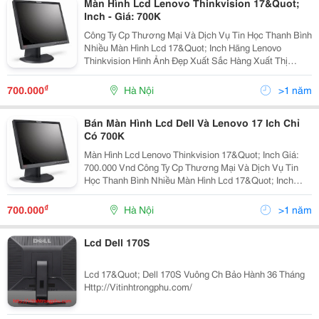
Màn Hình Lcd Lenovo Thinkvision 17&Quot;
Inch - Giá: 700K
Công Ty Cp Thương Mại Và Dịch Vụ Tin Học Thanh Bình
Nhiều Màn Hình Lcd 17&Quot; Inch Hãng Lenovo
Thinkvision Hình Ảnh Đẹp Xuất Sắc Hàng Xuất Thị
Trường Usa Độ Phân Giải 1280 X 1024 Pixel . Góc Nhìn
Đa Điểm Mầu Sắc Cực Đẹp Rất Phù Hợp Cho Dùng Gia
₫
700.000
Hà Nội
>1 năm
Đình , L
Bán Màn Hình Lcd Dell Và Lenovo 17 Ich Chỉ
Có 700K
Màn Hình Lcd Lenovo Thinkvision 17&Quot; Inch Giá:
700.000 Vnd Công Ty Cp Thương Mại Và Dịch Vụ Tin
Học Thanh Bình Nhiều Màn Hình Lcd 17&Quot; Inch
Hãng Lenovo Thinkvision Hình Ảnh Đẹp Xuất Sắc Hàng
Xuất Thị Trường Usa Độ Phân Giải 1280 X 1024 Pixel .
₫
700.000
Hà Nội
>1 năm
Lcd Dell 170S
Lcd 17&Quot; Dell 170S Vuông Ch Bảo Hành 36 Tháng
Http://Vitinhtrongphu.com/