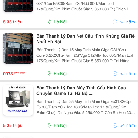
G31/Cpu E5800/Ram 2G /Hdd 80G/Man Lcd
17&Quot;/Km Phim Chuột Giá: 5.350.000 Tr ( Thich Hop
Dung Cho &Ndash; Game Online 3D &Ndash; Đồ Họa
Cao ) Thông Số Tóm Tắt: *Main Giga G31 S2C (Core 2
5,35 triệu
Hà Nội
>1 năm
Dual) &Hellip
Bán Thanh Lý Dàn Net Cấu Hình Khủng Giá Rẻ
Nhất Hà Nội
Bán Thanh Lý Dàn 15 Máy Tính Main Giga G31/Cpu
Core 3.2X2Ghz/Ram 2G/Vga 512Mb/Hdd 80G/Man Lcd
17&Quot;/Km Phim Chuột Giá: 5.850.000 Tr Tại Hãng
Còn Bh Gan 1 Năm Tại Hãng ( Thich Hop Dung Cho
&Ndash; Game Online 3D &Ndash; Đồ Họa Cao ) Thông
0973 *** ***
Hà Nội
>1 năm
Số Tóm T
Bán Thanh Lý Dàn Máy Tính Cấu Hình Cao
Chuyên Game Tại Hà Nội....
Bán Thanh Lý Dàn 25 Máy Tính Main Giga Ep31S3/Cpu
E5700/Ram 2G /Hdd 160G/Man Lcd 17.&Quot;/ Km
Phim Chuột Tai Nghe Giá: 5.250.000 Tr Còn Bh Hon 30
Thang ( Con Phiếu Mua Cua Tran Anh) ( Thich Hop Dung
Cho &Ndash; Game Online 3D &Ndash; Đồ Họa Cao )
5,25 triệu
Hà Nội
>1 năm