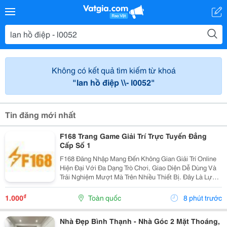
Không có kết quả tìm kiếm từ khoá
"lan hồ điệp \\- l0052"
Tin đăng mới nhất
F168 Trang Game Giải Trí Trực Tuyến Đẳng
Cấp Số 1
F168 Đăng Nhập Mang Đến Không Gian Giải Trí Online
Hiện Đại Với Đa Dạng Trò Chơi, Giao Diện Dễ Dùng Và
Trải Nghiệm Mượt Mà Trên Nhiều Thiết Bị. Đây Là Lựa
Chọn Phù Hợp Cho Người Chơi Yêu Thích Trực Tuyến,
Game Bài Và Cá Cược Thể Thao An Toàn, Tiện...
₫
1.000
Toàn quốc
8 phút trước
Nhà Đẹp Bình Thạnh - Nhà Góc 2 Mặt Thoáng,