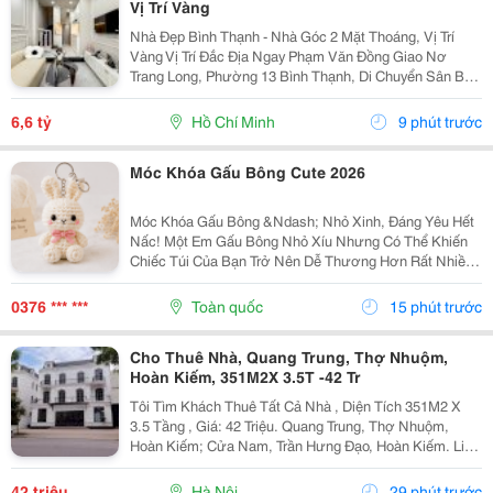
Vị Trí Vàng
Nhà Đẹp Bình Thạnh - Nhà Góc 2 Mặt Thoáng, Vị Trí
Vàng Vị Trí Đắc Địa Ngay Phạm Văn Đồng Giao Nơ
Trang Long, Phường 13 Bình Thạnh, Di Chuyển Sân Bay
Chỉ Vài Phút. Diện Tích: 22M&Sup2; Giá Bán: 4.95 Tỷ
(Thương Lượng) Kết Cấu: 1 Trệt 2 Lầu Sân...
6,6 tỷ
Hồ Chí Minh
9 phút trước
Móc Khóa Gấu Bông Cute 2026
Móc Khóa Gấu Bông &Ndash; Nhỏ Xinh, Đáng Yêu Hết
Nấc! Một Em Gấu Bông Nhỏ Xíu Nhưng Có Thể Khiến
Chiếc Túi Của Bạn Trở Nên Dễ Thương Hơn Rất Nhiều
Móc Khóa Gấu Bông Với Thiết Kế Mềm Mại, Đáng Yêu,
Thích Hợp Để Treo Lên Balo, Túi Xách, Chìa Khóa...
0376 *** ***
Toàn quốc
15 phút trước
Cho Thuê Nhà, Quang Trung, Thợ Nhuộm,
Hoàn Kiếm, 351M2X 3.5T -42 Tr
Tôi Tìm Khách Thuê Tất Cả Nhà , Diện Tích 351M2 X
3.5 Tầng , Giá: 42 Triệu. Quang Trung, Thợ Nhuộm,
Hoàn Kiếm; Cửa Nam, Trần Hưng Đạo, Hoàn Kiếm. Liên
Hệ Chủ Nhà: 0947910983 . Vị Trí Gần Ngã Ba, Khu Đông
Dân Cư, Kinh Doanh Sầm Uất, Nhiều Trụ Sở Văn...
42 triệu
Hà Nội
29 phút trước