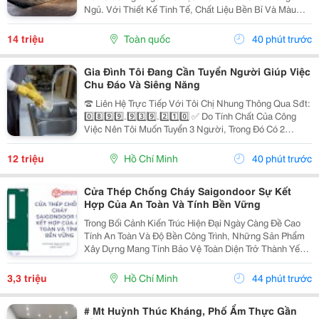
Ngủ. Với Thiết Kế Tinh Tế, Chất Liệu Bền Bỉ Và Màu
Sắc Trang Nhã, Giường Ngủ Gỗ Hiện Đại Ngày Càng
Được Nhiều Gia Đình Lựa Chọn Để Nâng Cao Chất
14 triệu
Toàn quốc
40 phút trước
Lượng Không...
Gia Đình Tôi Đang Cần Tuyển Người Giúp Việc
Chu Đáo Và Siêng Năng
☎️ Liên Hệ Trực Tiếp Với Tôi Chị Nhung Thông Qua Sđt:
0️⃣8️⃣9️⃣9️⃣.9️⃣3️⃣9️⃣.2️⃣1️⃣0️⃣ ✅ Do Tính Chất Của Công
Việc Nên Tôi Muốn Tuyển 3 Người, Trong Đó Có 2
Người Làm Việc Tại Nhà Tôi Và 1 Người Làm Tại Nhà
Mẹ Tôi ( Ở Cách Tôi 4 Căn) ✅ Nhà Tôi Thì 1...
12 triệu
Hồ Chí Minh
40 phút trước
Cửa Thép Chống Cháy Saigondoor Sự Kết
Hợp Của An Toàn Và Tính Bền Vững
Trong Bối Cảnh Kiến Trúc Hiện Đại Ngày Càng Đề Cao
Tính An Toàn Và Độ Bền Công Trình, Những Sản Phẩm
Xây Dựng Mang Tính Bảo Vệ Toàn Diện Trở Thành Yếu
Tố Trọng Tâm Trong Nhiều Dự Án. Đặc Biệt, Khi Những
Nguy Cơ Cháy Nổ Trong Các Tòa Nhà Cao Tầng, Nhà...
3,3 triệu
Hồ Chí Minh
44 phút trước
# Mt Huỳnh Thúc Kháng, Phố Ẩm Thực Gần