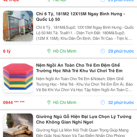
Chỉ 6 Tỷ, 181M2 12X15M Ngay Bình Hưng -
Quốc Lộ 50
Chỉ 6 Tỷ , 181M&Sup2; 12X15M Ngay Bình Hưng - Quốc
Lộ 50 Mô Tả: Tca811. - Diện Tích Đất: 180M&Sup2;
(12M X 15M), Khu Dân Ổn Định, Dân Trí Cao. - Tiện Ích:
Nhà Sát Kdc Đồng Bộ, Cạnh Hxh Văn Tiến Dũng, Kdc
Gia Hoà, Gần Công Viên, Trường Mầm...
6 tỷ
Hồ Chí Minh
29 phút trước
Nệm Ngồi An Toàn Cho Trẻ Em Đệm Ghế
Trường Học Nhà Trẻ Khu Vui Chơi Trẻ Em
Nệm Ngồi An Toàn Cho Trẻ Em &Ndash; Đệm Ghế
Trường Học - Nhà Trẻ - Khu Vui Chơi Trẻ Em Êm Ái, Bảo
Vệ Bé Khi Vui Chơi Và Học Tập Nệm Ngồi An Toàn Cho
Trẻ Em Có Lớp Đệm Đàn Hồi, Bề Mặt Mềm, Nhiều Chất
Liệu, Độ Dày Và Kích Thước Để Khách Hàng Dễ Chọn...
0944 *** ***
Hồ Chí Minh
32 phút trước
Giường Ngủ Gỗ Hiện Đại Lựa Chọn Lý Tưởng
Cho Không Gian Nghỉ Ngơi
Giường Ngủ Là Món Nội Thất Quan Trọng Giúp Mang
Đến Giấc Ngủ Ngon Và Tạo Điểm Nhấn Cho Phòng