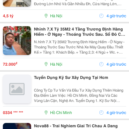
Đường Lớn Nhỏ Và Gần Nhiều Đh, Cửa Hàng Lớn,
V.v... + Diện Tích Gia Đình Sử Dụng Tất Được Là 95 M2.
+ Ô-Tô Vào Cửa, Nhà Có 2 Tầng. + Sổ Đỏ Chính...
4,5 tỷ
Hà Nội
4 giờ trước
Nhỉnh 7.X Tỷ 35M2 4 Tầng Trương Định Hàng
Hiếm - Ở Ngay - Thoáng Trước Sau. Sổ Đỏ Cất
Két
N.hỉnh 7.X Tỷ 35M2 Trương Định Hàng Hiếm - Ở Ngay -
Thoáng Trước Sau Trước Nhà Xe Máy Quay Đầu. Thiết
Kế:+ Tầng 1: Khách Bếp. + Tầng 2,3: 4 Ngủ + Wc. +
Tầng 4: Phòng Thờ Sân Phơi Rộng Rãi. + Gần Trường,
Gần Chợ + Giao Thông Thuận Tiện. Sổ Đỏ...
₫
72.000
Hà Nội
4 giờ trước
Tuyển Dụng Kỹ Sư Xây Dựng Tại Hcm
Công Ty Cp Tư Vấn Và Đầu Tư Xây Dựng Thiên Hoàng
Địa Điểm Làm Việc: Hồ Chí Minh, Đồng Nai Và Các
Vùng Lân Cận, Nghệ An. Tuyển Dụng 1. Kỹ Sư Nội
Nghiệp Công Trình Giao Thông, Cầu Đường : 06 2. Kỹ
Sư Hiện Trường Công Trình Giao Thông, Cầu...
0334 *** ***
Hồ Chí Minh
4 giờ trước
Nova88 - Trai Nghiem Giai Tri Chau A Dang