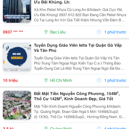
Ưu Đãi Khủng. Lh:
Xả Kho Pallet Nhựa Cũ Long An &Ndash; Giá Cực Rẻ,
Ưu Đãi Khủng! 0937.612.822 Bạn Đang Cần Pallet Nhựa
Cũ Tại Long An Với Giá Tiết Kiệm Nhưng Vẫn Đảm Bảo
Chất Lượng? Đừng Bỏ Lỡ Chương Trình Xả Kho Số
Lượng Lớn Với Mức Giá Cực Ưu Đãi! ✅ Sản Phẩm...
0937 *** ***
Bạc Liêu
1 phút trước
Tuyển Dụng Giáo Viên Ielts Tại Quận Gò Vấp
Và Tân Phú
Tuyển Dụng Giáo Viên Ielts Tại Quận Gò Vấp Và Tân
Phú Trung Tâm Ngoại Ngữ Kiến Tạo C.e.t Thông Báo
Tuyển Dụng Cet Là Một Trung Tâm Ngoại Ngữ Đã Được
Thành Lập 16 Năm Chuyên Về Chương Trình Anh Văn
Học Thuật Ielts &Ndash; Toefl Ibt. Trung Tâm...
10 triệu
Hồ Chí Minh
1 phút trước
Đất Mặt Tiền Nguyễn Công Phương, 154M²,
Thổ Cư 142M², Kinh Doanh Đẹp, Giá Tốt
Mặt Tiền Kinh Doanh Nguyễn Công Phương &Ndash;
Tp. Quảng Ngãi, Đoạn Gần Ngã 5 Mới 154M&Sup2;
(5.1X30), Thổ Cư 142M&Sup2;, Hướng Đông Nam. Giá
Chỉ 3.5 Tỷ (Thương Lượng Nhẹ). ☎️ 0909 040 359
&Ndash; Mr. Kiệm.
3,5 tỷ
Quảng Ngãi
4 phút trước