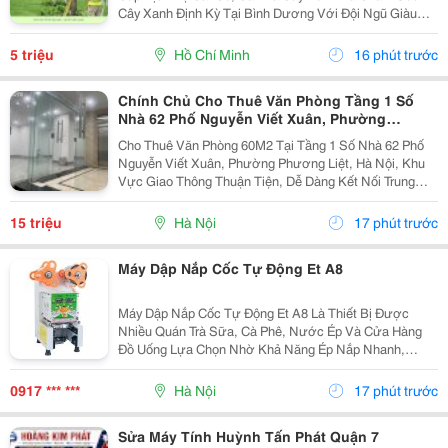
Cây Xanh Định Kỳ Tại Bình Dương Với Đội Ngũ Giàu
Kinh Nghiệm, Máy Móc Hiện Đại Và Quy Trình Thi Công
Chuyên Nghiệp. Dịch Vụ Bao Gồm ✔️ Cắt Cỏ Khuôn...
5 triệu
Hồ Chí Minh
16 phút trước
Chính Chủ Cho Thuê Văn Phòng Tầng 1 Số
Nhà 62 Phố Nguyễn Viết Xuân, Phường
Phương Liệt, Hn
Cho Thuê Văn Phòng 60M2 Tại Tầng 1 Số Nhà 62 Phố
Nguyễn Viết Xuân, Phường Phương Liệt, Hà Nội, Khu
Vực Giao Thông Thuận Tiện, Dễ Dàng Kết Nối Trung
Tâm Thành Phố Và Các Quận Lân Cận. Giá Thuê :
15.000.000Đồng/Tháng Giao Thông Đi Lại Thuận
15 triệu
Hà Nội
17 phút trước
Tiện,...
Máy Dập Nắp Cốc Tự Động Et A8
Máy Dập Nắp Cốc Tự Động Et A8 Là Thiết Bị Được
Nhiều Quán Trà Sữa, Cà Phê, Nước Ép Và Cửa Hàng
Đồ Uống Lựa Chọn Nhờ Khả Năng Ép Nắp Nhanh,
Chính Xác Và Dễ Sử Dụng. Với Cơ Chế Vận Hành Hoàn
Toàn Tự Động, Máy Giúp Rút Ngắn Thời Gian Phục Vụ,
0917 *** ***
Hà Nội
17 phút trước
Tạo Đường...
Sửa Máy Tính Huỳnh Tấn Phát Quận 7