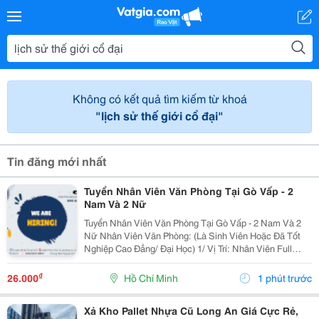
Không có kết quả tìm kiếm từ khoá
"lịch sử thế giới cổ đại"
Tin đăng mới nhất
Tuyển Nhân Viên Văn Phòng Tại Gò Vấp - 2
Nam Và 2 Nữ
Tuyển Nhân Viên Văn Phòng Tại Gò Vấp - 2 Nam Và 2
Nữ Nhân Viên Văn Phòng: (Là Sinh Viên Hoặc Đã Tốt
Nghiệp Cao Đẳng/ Đại Học) 1/ Vị Trí: Nhân Viên Full
Time (2 Nam 2 Nữ) Ca Làm: 13:00 Đến 21:00 (1 Tháng
Được Nghỉ Phép 1 Ngày, Và Hưởng Các Ngày...
₫
26.000
Hồ Chí Minh
1 phút trước
Xả Kho Pallet Nhựa Cũ Long An Giá Cực Rẻ,