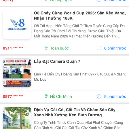
O8 Cháy Cùng World Cup 2026: Săn Kèo Vàng,
Nhận Thưởng 188K
O8 Tải App - Nền Tảng Giải Trí Trực Tuyến Cung Cấp Đa
Dạng Các Trò Chơi Đổi Thưởng, Được Giới Thiệu Ra
Mắt Trong Năm 2026 Và Phát Triển Hướng Đến Thị
Trường Châu Á. Theo Thông Tin Từ Nền Tảng, O8 Hoạt
Động Theo Các Tiêu Chuẩn Áp Dụng Trong Lĩnh Vực...
0911 *** ***
Toàn quốc
6 phút trước
Lắp Đặt Camera Quận 7
Liên Hệ Đến Cty Hoàng Kim Phát 0977 610 388 &Ndash;
Mr. Duy
0977 *** ***
Hồ Chí Minh
9 phút trước
Dịch Vụ Cắt Cỏ, Cắt Tỉa Và Chăm Sóc Cây
Xanh Nhà Xưởng Kcn Bình Dương
Công Ty Tnhh Tmdv Cảnh Quan Đại Phát Chuyên Cung
Cấp Dịch Vụ Cắt Cỏ, Cắt Tỉa Cây Xanh Và Chăm Sóc