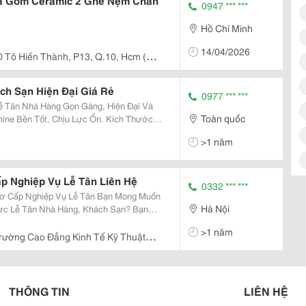
Đá Gốm Ceramic 2 Ghế Nệm Chân
0947 *** ***
Hồ Chí Minh
14/04/2026
0 Tô Hiến Thành, P13, Q.10, Hcm (
h Sạn Hiện Đại Giá Rẻ
0977 *** ***
Toàn quốc
 Cho Bạn Lựa Chọn. Gia Công Tỉ Mỉ
>1 năm
..
p Nghiệp Vụ Lễ Tân Liên Hệ
0332 *** ***
hiệp Vụ Lễ Tân Bạn Mong Muốn
Hà Nội
Vực Lễ Tân Nhà Hàng, Khách Sạn? Bạn
ôn Để Có Cơ Hội Làm Việc Tại Các Môi
>1 năm
ao Đẳng Kinh T
rường Cao Đẳng Kinh Tế Kỹ Thuật
THÔNG TIN
LIÊN HỆ