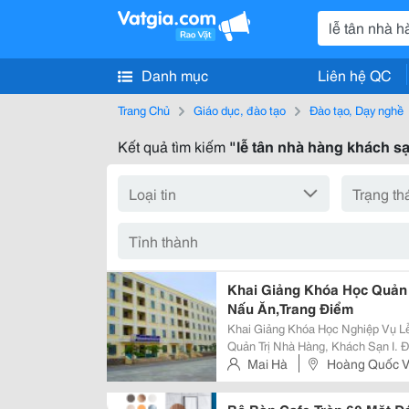
Danh mục
Liên hệ QC
Trang Chủ
Giáo dục, đào tạo
Đào tạo, Dạy nghề
Kết quả tìm kiếm
"lễ tân nhà hàng khách s
Khai Giảng Khóa Học Quản 
Nấu Ăn,Trang Điểm
Khai Giảng Khóa Học Nghiệp Vụ Lễ Tân Nh
Quản Trị Nhà Hàng, Khách Sạn I. Đối Tượng Tuyển Học Viên - Học Sinh Tốt
Nghiệp Trung Học Cơ Sở Trở Lên - Công Nhân Lao Động Đang Làm Việc Ở Các
Mai Hà
Hoàng Quốc V
Công Ty, Nhà Máy, Xí N