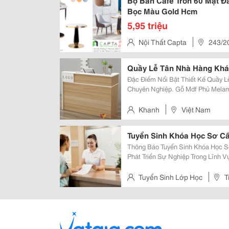
Bộ Bàn Cafe Tròn 60 Mặt 
Bọc Màu Gold Hcm
5,95 triệu
Nội Thất Capta
243/2
Gần Siêu Thị Big C)
Quầy Lễ Tân Nhà Hàng Khác
Đặc Điểm Nổi Bật Thiết Kế Quầy Lễ Tân Nhà Hàng Gọn Gàng, Hiện Đại Và
Chuyên Nghiệp. Gỗ Mdf Phủ Melamine Bền Tốt, Chịu Lực Ổn. Kích Thước
Theo Tiêu Chuẩn, Có Đủ Các Size Lớn Nhỏ
Từng Chi Tiết, Lắp Ráp Cẩn Thận..
Khanh
Việt Nam
Tuyển Sinh Khóa Học Sơ Cấ
Thông Báo Tuyển Sinh Khóa Học Sơ Cấp Ng
Phát Triển Sự Nghiệp Trong Lĩnh 
Muốn Nâng Cao Kỹ Năng Chuyên M
Trường Chuyên Nghiệp? Trường C
Tuyển Sinh Lớp Học
T
Công Nghiệp