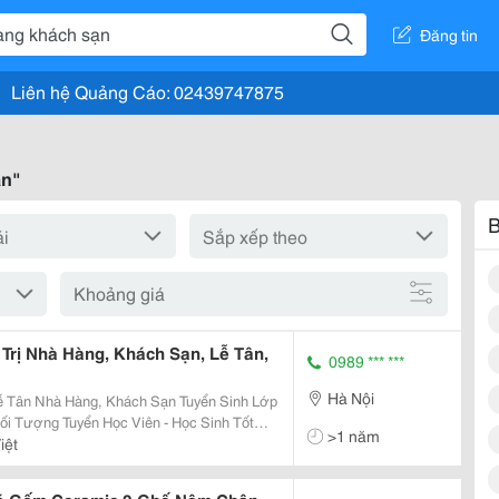
Đăng tin
Liên hệ Quảng Cáo: 02439747875
ạn"
B
Khoảng giá
Trị Nhà Hàng, Khách Sạn, Lễ Tân,
0989 *** ***
Hà Nội
à Hàng, Khách Sạn Tuyển Sinh Lớp
>1 năm
iệt