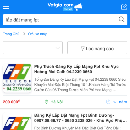
Trang Chủ
Ôtô, xe máy
Lọc nâng cao
Phụ Trách Đăng Ký Lắp Mạng Fpt Khu Vực
Hoàng Mai Call: 04.2239 0660
Tổng Đài Đăng Ký Lắp Đặt Mạng Fpt 04.2239 0660 Siêu
Khuyến Mại Đặc Biệt Tháng 10 1.Khách Hàng Trả Trước
Cước Của 06 Tháng Được Miễn Phí Hòa Mạng.
2.Khách Hàng Trả Trước Cước Của 12 Tháng Được
Miễn Phí Hòa Mạng, Tặng Tháng Cước Thứ 13.
₫
200.000
Hà Nội
>1 năm
Đăng Ký Lắp Đặt Mạng Fpt Bình Dương-
0907.09.66.77 - 0650 2238 026 - Khu Vực Phục
Vụ : Dĩ An , Thuận An , Tân Uyên , Thị Xã Thủ
Fpt Bình Dương Khuyến Mãi Đặc Biệt Gọi Tổng Đài :