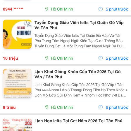
Nhiều Độ Dày, Kích Thước Và Chất Liệu Bọc Để Lựa
Chọn. Nemngoi.com Đang Có Khuyến Mãi, Ưu Đãi Và
0944 *** ***
Hồ Chí Minh
5 phút trước
Chiết...
Tuyển Dụng Giáo Viên Ielts Tại Quận Gò Vấp
Và Tân Phú
Tuyển Dụng Giáo Viên Ielts Tại Quận Gò Vấp Và Tân
Phú Trung Tâm Ngoại Ngữ Kiến Tạo C.e.t Thông Báo
Tuyển Dụng Cet Là Một Trung Tâm Ngoại Ngữ Đã Được
Thành Lập 16 Năm Chuyên Về Chương Trình Anh Văn
Học Thuật Ielts &Ndash; Toefl Ibt. Trung Tâm...
10 triệu
Hồ Chí Minh
5 phút trước
Lịch Khai Giảng Khóa Cấp Tốc 2026 Tại Gò
Vấp / Tân Phú
Lịch Khai Giảng Khóa Cấp Tốc 2026 Tại Gò Vấp / Tân
Phú ≫≫≫Nhóm Lớp 3 Tháng/ Đóng Tiền Hp Theo Khóa +
Lịch Mở Lớp Gửi Đính Kèm + Nhóm Học Nhờ 7-8 Bạn/
Lớp + Giáo Trình Ielts Có Band Điểm Lộ Trình, Sách
Nước Ngoài Bám Sát + Chia Đều 4 Kỹ...
9 triệu
Hồ Chí Minh
6 phút trước
Lịch Học Ielts Tại Cet Năm 2026 Tại Tân Phú