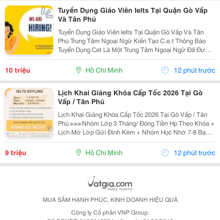
Tuyển Dụng Giáo Viên Ielts Tại Quận Gò Vấp
Và Tân Phú
Tuyển Dụng Giáo Viên Ielts Tại Quận Gò Vấp Và Tân
Phú Trung Tâm Ngoại Ngữ Kiến Tạo C.e.t Thông Báo
Tuyển Dụng Cet Là Một Trung Tâm Ngoại Ngữ Đã Được
Thành Lập 16 Năm Chuyên Về Chương Trình Anh Văn
Học Thuật Ielts &Ndash; Toefl Ibt. Trung Tâm...
10 triệu
Hồ Chí Minh
12 phút trước
Lịch Khai Giảng Khóa Cấp Tốc 2026 Tại Gò
Vấp / Tân Phú
Lịch Khai Giảng Khóa Cấp Tốc 2026 Tại Gò Vấp / Tân
Phú ≫≫≫Nhóm Lớp 3 Tháng/ Đóng Tiền Hp Theo Khóa +
Lịch Mở Lớp Gửi Đính Kèm + Nhóm Học Nhờ 7-8 Bạn/
Lớp + Giáo Trình Ielts Có Band Điểm Lộ Trình, Sách
Nước Ngoài Bám Sát + Chia Đều 4 Kỹ...
9 triệu
Hồ Chí Minh
12 phút trước
MUA SẮM HẠNH PHÚC, KINH DOANH HIỆU QUẢ
Công ty Cổ phần VNP Group.