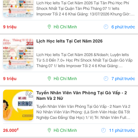
Lịch Học Ielts Tại Cet Năm 2026 Tại Tân Phú Học Phí
Shock Nhất Tại Quận Tân Phú Tháng 07 1/ Ielts
Improver Tối 2 4 6 Khai Giảng: 13/07/2026 Khung Giờ:
18:00 Đến 21:00 Học Phí Ưu Đãi 5% Khi Đăng Ký 2/ Ielts
Basic Tối 3 5 7 Khai...
9 triệu
Hồ Chí Minh
6 phút trước
Lịch Học Ielts Tại Cet Năm 2026
Lịch Học Ielts Tại Cet Năm 2026 &Ndash; Luyện Ielts
Từ 5.0 Đến 7.0+ Học Phí Shock Nhất Tại Quận Gò Vấp
Tháng 07 1/ Ielts Improver Tối 2 4 6 Khai Giảng:
13/07/2026 Khung Giờ: 18:00 Đến 21:00 Học Phí Ưu Đãi
5% Khi Đăng Ký 2/ Ielts...
9 triệu
Hồ Chí Minh
7 phút trước
Tuyển Nhân Viên Văn Phòng Tại Gò Vấp - 2
Nam Và 2 Nữ
Tuyển Nhân Viên Văn Phòng Tại Gò Vấp - 2 Nam Và 2
Nữ Nhân Viên Văn Phòng: (Là Sinh Viên Hoặc Đã Tốt
Nghiệp Cao Đẳng/ Đại Học) 1/ Vị Trí: Nhân Viên Full
Time (2 Nam 2 Nữ) Ca Làm: 13:00 Đến 21:00 (1 Tháng
Được Nghỉ Phép 1 Ngày, Và Hưởng Các Ngày...
₫
26.000
Hồ Chí Minh
11 phút trước