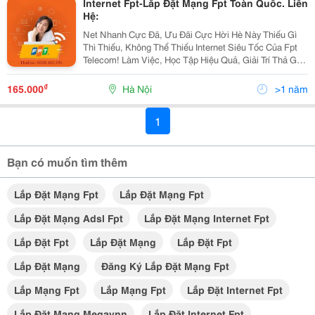
Internet Fpt-Lắp Đặt Mạng Fpt Toàn Quốc. Liên
Hệ:
Net Nhanh Cực Đã, Ưu Đãi Cực Hời Hè Này Thiếu Gì
Thì Thiếu, Không Thể Thiếu Internet Siêu Tốc Của Fpt
Telecom! Làm Việc, Học Tập Hiệu Quả, Giải Trí Thả Ga
Cùng Đường Truyền Ổn Định, Đã Thế Còn Được Hưởng
Ưu Đãi Hấp Dẫn Khi Lắp Đặt Trong Tháng 6: ...
₫
165.000
Hà Nội
>1 năm
1
Bạn có muốn tìm thêm
Lắp Đặt Mạng Fpt
Lắp Đặt Mạng Fpt
Lắp Đặt Mạng Adsl Fpt
Lắp Đặt Mạng Internet Fpt
Lắp Đặt Fpt
Lắp Đặt Mạng
Lắp Đặt Fpt
Lắp Đặt Mạng
Đăng Ký Lắp Đặt Mạng Fpt
Lắp Mạng Fpt
Lắp Mạng Fpt
Lắp Đặt Internet Fpt
Lắp Đặt Mạng Megavnn
Lắp Đặt Internet Fpt