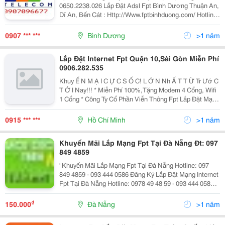
Dầu Một,Bến Cát.
0650.2238.026 Lắp Đặt Adsl Fpt Bình Dương Thuận An,
Dĩ An, Bến Cát : Http://Www.fptbinhduong.com/ Hotline:
0907.09.66.77 Tổng Đài : 0650 2238 026 Phí Hòa Mạng
Và Giá Cước Sử Dụng: 1. Hoà Mạng Me
0907 *** ***
Bình Dương
>1 năm
Lắp Đặt Internet Fpt Quận 10,Sài Gòn Miễn Phí
0906.282.535
Khuy Ế N M Ạ I C Ự C S Ố C! L Ớ N Nh Ấ T T Ừ Tr Ướ C
T Ớ I Nay!!! * Miễn Phí 100%,Tặng Modem 4 Cổng, Wifi
1 Cổng * Công Ty Cổ Phần Viễn Thông Fpt Lắp Đặt Mạng
Fpt Miễn Phí 100% Triển Khai Nhanh Chuyên Nghiệp
Cam Kết Chậm Nhất 2 Ngày
0915 *** ***
Hồ Chí Minh
>1 năm
Khuyến Mãi Lắp Mạng Fpt Tại Đà Nẵng Đt: 097
849 4859
' Khuyến Mãi Lắp Mạng Fpt Tại Đà Nẵng Hotline: 097
849 4859 - 093 444 0586 Đăng Ký Lắp Đặt Mạng Internet
Fpt Tại Đà Nẵng Hotline: 0978 49 48 59 - 093 444 0586
Từ Khóa: Lắp Mạng Fpt Đà Nẵng, Lắp Mạng Fpt Tại Đà
Nẵng, Lắp Đặt Mạng Fpt
₫
150.000
Đà Nẵng
>1 năm