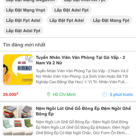
Lắp Đặt Mạng Vnpt
Lắp Đặt Adsl Fpt
Lắp Đặt Fpt Adsl
Lắp Đặt Fpt Adsl
Lắp Đặt Mang Fpt
Lắp Đặt Adsl Fpt
Tin đăng mới nhất
Tuyển Nhân Viên Văn Phòng Tại Gò Vấp - 2
Nam Và 2 Nữ
Tuyển Nhân Viên Văn Phòng Tại Gò Vấp - 2 Nam Và 2
Nữ Nhân Viên Văn Phòng: (Là Sinh Viên Hoặc Đã Tốt
Nghiệp Cao Đẳng/ Đại Học) 1/ Vị Trí: Nhân Viên Full
Time (2 Nam 2 Nữ) Ca Làm: 13:00 Đến 21:00 (1 Tháng
Được Nghỉ Phép 1 Ngày, Và Hưởng Các Ngày...
₫
26.000
Hồ Chí Minh
5 phút trước
Nệm Ngồi Lót Ghế Gỗ Bông Ép Đệm Ngồi Ghế
Bông Ép
Nệm Ngồi Lót Ghế Gỗ Bông Ép - Đệm Ngồi Ghế Bông
Ép Nệm Ngồi Lót Ghế Gỗ Bông Ép &Ndash; Đệm Ngồi
Ghế Bông Ép Có Mặt Ngồi Chắc, Giữ Form Ổn Định,