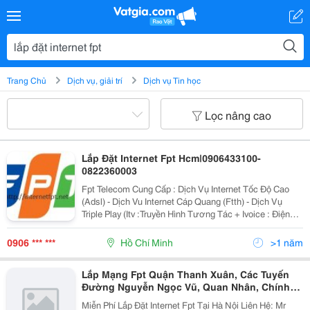
Trang Chủ
Dịch vụ, giải trí
Dịch vụ Tin học
Lọc nâng cao
Lắp Đặt Internet Fpt Hcm|0906433100-
0822360003
Fpt Telecom Cung Cấp : Dịch Vụ Internet Tốc Độ Cao
(Adsl) - Dịch Vu Internet Cáp Quang (Ftth) - Dịch Vụ
Triple Play (Itv :Truyền Hình Tương Tác + Ivoice : Điện
Thoại Cố Định Dùng Công Nghệ Ip) Đăng Ký Sữ Dụng
Các Dịch Vụ Fpt Liên Hệ: Công Ty
0906 *** ***
Hồ Chí Minh
>1 năm
Lắp Mạng Fpt Quận Thanh Xuân, Các Tuyến
Đường Nguyễn Ngọc Vũ, Quan Nhân, Chính
Kinh, Nguyễn Xiển,Cựu Lộc, Khương
Miễn Phí Lắp Đặt Internet Fpt Tại Hà Nội Liên Hệ: Mr