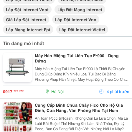
Lắp Đặt Internet Vnpt
Lắp Đặt Mạng Internet
Giá Lắp Đặt Internet
Lắp Đặt Internet Vnn
Lắp Mạng Internet Fpt
Lắp Đặt Internet Viettel
Tin đăng mới nhất
Máy Hàn Miệng Túi Liên Tục Fr900 - Dạng
Đứng
Máy Hàn Miệng Túi Liên Tục Fr900 Là Thiết Bị Chuyên
Dụng Giúp Đóng Kín Nhiều Loại Túi Bao Bì Bằng
Phương Pháp Hàn Nhiệt. Máy Hoạt Động Theo Cơ Chế
Liên Tục, Hỗ Trợ Tăng Tốc Độ Đóng Gói Và Tạo Đường
Hàn Đều Trên Từng Sản Phẩm. Đây Là Lựa Chọn Phù
0917 *** ***
Hà Nội
4 phút trước
Hợp...
Cung Cấp Bình Chữa Cháy Fico Cho Hộ Gia
Đình, Cửa Hàng, Văn Phòng Nhỏ Tại Hcm
An Toàn Pccc &Ndash; Không Còn Là Lựa Chọn, Mà Là
Luật Bắt Buộc! Thế Nhưng Khi Làm Nhà Thầu, Đại Lý
Pccc, Bạn Có Đang Đối Diện Với Những Nỗi Lo Này?