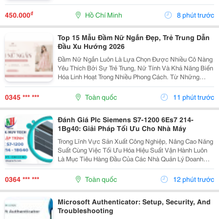
Đại Lý Nhỏ: Sợ Ôm Hàng, Vốn Chôn, Rủi Ro Cao. Nhà
Thầu: Hồ Sơ Pháp Lý Không Đủ, Công Trình Chậm...
₫
450.000
Hồ Chí Minh
8 phút trước
Top 15 Mẫu Đầm Nữ Ngắn Đẹp, Trẻ Trung Dẫn
Đầu Xu Hướng 2026
Đầm Nữ Ngắn Luôn Là Lựa Chọn Được Nhiều Cô Nàng
Yêu Thích Bởi Sự Trẻ Trung, Nữ Tính Và Khả Năng Biến
Hóa Linh Hoạt Trong Nhiều Phong Cách. Từ Những
Thiết Kế Babydoll Đáng Yêu, Đầm Chữ A Thanh Lịch
Đến Kiểu Trễ Vai Quyến Rũ Hay Tay Phồng Điệu Đà,
0345 *** ***
Toàn quốc
11 phút trước
Mỗi...
Đánh Giá Plc Siemens S7-1200 6Es7 214-
1Bg40: Giải Pháp Tối Ưu Cho Nhà Máy
Trong Lĩnh Vực Sản Xuất Công Nghiệp, Nâng Cao Năng
Suất Cùng Việc Tối Ưu Hóa Hiệu Suất Vận Hành Luôn
Là Mục Tiêu Hàng Đầu Của Các Nhà Quản Lý Doanh
Nghiệp. Để Hỗ Trợ Các Dây Chuyền Và Hệ Thống Tự
Động Hóa Làm Việc Chính Xác, Mượt Mà Hơn, Một
0364 *** ***
Toàn quốc
12 phút trước
Thiết Bị...
Microsoft Authenticator: Setup, Security, And
Troubleshooting