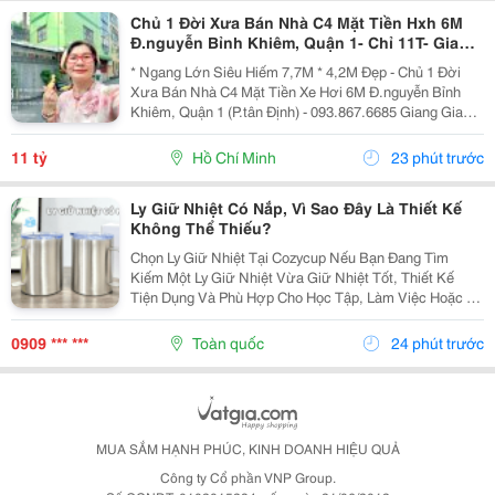
Chủ 1 Đời Xưa Bán Nhà C4 Mặt Tiền Hxh 6M
Đ.nguyễn Bỉnh Khiêm, Quận 1- Chỉ 11T- Giang
Giang - Khu Vip Hiếm Nhà Bán Giá Tốt
* Ngang Lớn Siêu Hiếm 7,7M * 4,2M Đẹp - Chủ 1 Đời
Xưa Bán Nhà C4 Mặt Tiền Xe Hơi 6M Đ.nguyễn Bỉnh
Khiêm, Quận 1 (P.tân Định) - 093.867.6685 Giang Giang
Chính Chủ Gặp + Diện Tích: 32M2 - Ngang 7,5M Nở
Hậu 7,7M * 4,2M. + Hiện Trạng: Nhà C4 - Phù Hợp...
11 tỷ
Hồ Chí Minh
23 phút trước
Ly Giữ Nhiệt Có Nắp, Vì Sao Đây Là Thiết Kế
Không Thể Thiếu?
Chọn Ly Giữ Nhiệt Tại Cozycup Nếu Bạn Đang Tìm
Kiếm Một Ly Giữ Nhiệt Vừa Giữ Nhiệt Tốt, Thiết Kế
Tiện Dụng Và Phù Hợp Cho Học Tập, Làm Việc Hoặc Di
Chuyển Hằng Ngày, Cozycup Là Một Lựa Chọn Đáng
Tham Khảo. Với Đa Dạng Mẫu Mã, Dung Tích Và Màu
0909 *** ***
Toàn quốc
24 phút trước
Sắc,...
MUA SẮM HẠNH PHÚC, KINH DOANH HIỆU QUẢ
Công ty Cổ phần VNP Group.