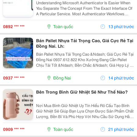
Understanding Microsoft Authenticator Is Easier When
You Separate The Concept From The Exact Interface Of
A Particular Service. Most Authenticator Workflows
Connect An Account To An App, Device, Or Verification
Method And Then Request A Changing Code...
0892 *** ***
Toàn quốc
13 phút trước
Bán Pallet Nhựa Tải Trọng Cao, Giá Cực Rẻ Tại
Đồng Nai. Lh:
Bán Pallet Nhựa Tải Trọng Cao &Ndash; Giá Cực Rẻ Tại
Đồng Nai 0937.612.822 Kho Xưởng Đang Cần Pallet
Chịu Tải Tốt &Ndash; Bền Chắc &Ndash; Giá Hợp Lý ?
Có Ngay Đây Ạ! Pallet Nhựa Tải Trọng Cao &Ndash;
Chuyên Dùng: ✅ Kê Hàng Hóa, Máy Móc, Nguyên...
0937 *** ***
Đồng Nai
14 phút trước
Bên Trong Bình Giữ Nhiệt Sẽ Như Thế Nào?
Nơi Mua Bình Giữ Nhiệt Uy Tín Hiểu Rõ Cấu Tạo Bình
Giữ Nhiệt Sẽ Giúp Bạn Lựa Chọn Được Sản Phẩm Chất
Lượng, Bền Bỉ Và Phù Hợp Với Nhu Cầu Sử Dụng Hằng
Ngày. Nếu Bạn Đang Tìm Kiếm Bình Giữ Nhiệt Chất
Lượng, Hãy Tham Khảo Các Sản Phẩm Giữ Nhiệt...
0909 *** ***
Toàn quốc
21 phút trước