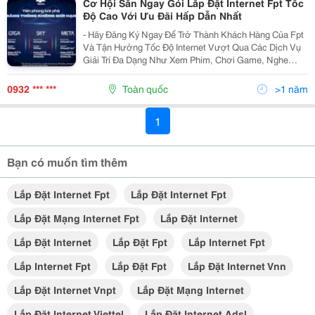
Cơ Hội Săn Ngay Gói Lắp Đặt Internet Fpt Tốc
Độ Cao Với Ưu Đãi Hấp Dẫn Nhất
- Hãy Đăng Ký Ngay Để Trở Thành Khách Hàng Của Fpt
Và Tận Hưởng Tốc Độ Internet Vượt Qua Các Dịch Vụ
Giải Trí Đa Dạng Như Xem Phim, Chơi Game, Nghe
Nhạc Và Làm Việc Trực Tuyến Một Cách Mượt Mà, Ổn
Định. - Không Chỉ Vậy, Với Chương Trình Khuyến...
0932 *** ***
Toàn quốc
>1 năm
1
Bạn có muốn tìm thêm
Lắp Đặt Internet Fpt
Lắp Đặt Internet Fpt
Lắp Đặt Mạng Internet Fpt
Lắp Đặt Internet
Lắp Đặt Internet
Lắp Đặt Fpt
Lắp Internet Fpt
Lắp Internet Fpt
Lắp Đặt Fpt
Lắp Đặt Internet Vnn
Lắp Đặt Internet Vnpt
Lắp Đặt Mạng Internet
Lắp Đặt Internet Viettel
Lắp Đặt Internet Adsl