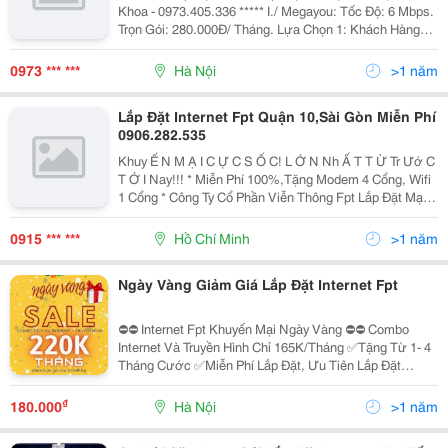
Trung....liên Hệ: 0973.405.336
Khoa - 0973.405.336 ***** I./ Megayou: Tốc Độ: 6 Mbps.
Trọn Gói: 280.000Đ/ Tháng. Lựa Chọn 1: Khách Hàng
Trả Sau Hàng Tháng: + Phí Đặt Cọc: 600.000 Vnđ. +
Tặng Modem 4 Cổng. + Trừ 30.000Đ/Tháng Tro
0973 *** ***
Hà Nội
>1 năm
Lắp Đặt Internet Fpt Quận 10,Sài Gòn Miễn Phí
0906.282.535
Khuy Ế N M Ạ I C Ự C S Ố C! L Ớ N Nh Ấ T T Ừ Tr Ướ C
T Ớ I Nay!!! * Miễn Phí 100%,Tặng Modem 4 Cổng, Wifi
1 Cổng * Công Ty Cổ Phần Viễn Thông Fpt Lắp Đặt Mạng
Fpt Miễn Phí 100% Triển Khai Nhanh Chuyên Nghiệp
Cam Kết Chậm Nhất 2 Ngày
0915 *** ***
Hồ Chí Minh
>1 năm
Ngày Vàng Giảm Giá Lắp Đặt Internet Fpt
⛔⛔ Internet Fpt Khuyến Mại Ngày Vàng ⛔⛔ Combo
Internet Và Truyền Hình Chỉ 165K/Tháng ✅Tặng Từ 1- 4
Tháng Cước ✅Miễn Phí Lắp Đặt, Ưu Tiên Lắp Đặt
Nhanh Trong 24H ✅Tặng Modem Wifi 4 Cổng, 2 Băng...
₫
180.000
Hà Nội
>1 năm