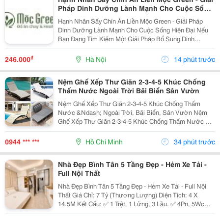
Pháp Dinh Dưỡng Lành Mạnh Cho Cuộc Sống
Hiện Đại
Hạnh Nhân Sấy Chín Ăn Liền Mộc Green - Giải Pháp
Dinh Dưỡng Lành Mạnh Cho Cuộc Sống Hiện Đại Nếu
Bạn Đang Tìm Kiếm Một Giải Pháp Bổ Sung Dinh
Dưỡng Vừa Thơm Ngon, Vừa Tiện Lợi Để Bắt Đầu
Ngày Mới Hoặc Nạp Năng Lượng Sau Giờ Làm Việc,
₫
246.000
Hà Nội
14 phút trước
Thì Hạnh Nhân...
Nệm Ghế Xếp Thư Giãn 2-3-4-5 Khúc Chống
Thấm Nước Ngoài Trời Bãi Biển Sân Vườn
Nệm Ghế Xếp Thư Giãn 2-3-4-5 Khúc Chống Thấm
Nước &Ndash; Ngoài Trời, Bãi Biển, Sân Vườn Nệm
Ghế Xếp Thư Giãn 2-3-4-5 Khúc Chống Thấm Nước Có
Nhiều Mẫu, Kích Thước, Màu Sắc Và Chất Liệu Phù
Hợp Nhu Cầu Lựa Chọn. Sản Phẩm Hoàn Thiện Tỉ Mỉ,
0944 *** ***
Hồ Chí Minh
34 phút trước
Bền Đẹp,...
Nhà Đẹp Bình Tân 5 Tầng Đẹp - Hẻm Xe Tải -
Full Nội Thất
Nhà Đẹp Bình Tân 5 Tầng Đẹp - Hẻm Xe Tải - Full Nội
Thất Giá Chỉ: 7 Tỷ (Thương Lượng) Diện Tích: 4 X
14.5M Kết Cấu: ✅ 1 Trệt, 1 Lửng, 3 Lầu. ✅ 4Pn, 5Wc
(Có Thể Bố Trí 6Pn). ✅ Phòng Thờ, Phòng Giặt, Sân