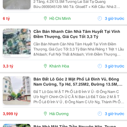
2 Tầng, 4.2X13.5M Tương Lai Sát Tạ Quang
Bửu.0939345129. Mô Tả: Gtoa6T + Kết Cấu: Nhà 2
Tầng Btct Kiên Cố, 2 Phòng. + Vị Trí: Ngay Dương Bá
Trạc Thông Tạ Quang Bửu, Âu Dương Lân, Nguyễn Thị
6 tỷ
Hồ Chí Minh
3 giờ trước
Tần, Dạ...
Cần Bán Nhanh Căn Nhà Tâm Huyết Tại Vĩnh
Điềm Thượng, Giá Cực Tốt 3,3 Tỷ
Cần Bán Nhanh Căn Nhà Tâm Huyết Tại Vĩnh Điềm
Thượng, Giá Cực Tốt 3,3 Tỷ Bán Nhà Riêng 1 Trệt 1 Lầu
&Ndash; Full Nội Thất &Ndash; Vĩnh Điềm Thượng
&Ndash; Gần 23/10 Vị Trí: Thôn Vĩnh Điềm Thượng,
Cách Đường 23/10 Chỉ 50M Hẻm Thông Thoáng, Kết...
3,3 tỷ
Khánh Hòa
3 giờ trước
Bán Đất Lô Góc 2 Mặt Phố Lê Đình Vũ, Đông
Nam Cường, Tp Hd, 57.25M2, Đường 13.5M,
3.X Tỷ
Đấ T Lô Góc M Ặ T Ph Ố Lê Đ Ình V Ũ - Đ Ông Nam C
Ườ Ng!!! Chính Ch Ủ C Ầ N Bán Lô Đấ T Góc 2 M Ặ T
Ph Ố Lê Đ Ình V Ũ , Đ Ông Nam C Ườ Ng, Thành Ph Ố H
Ả I D Ươ Ng - Di Ệ N Tích 57.25M2, H Ướ Ng Tây, Tây B
Ắ C - M Ặ T Ti Ề N C Ự C R Ộ Ng -...
3,999 tỷ
Hải Dương
3 giờ trước
Bán Nhà Mặt Tiền Trần Nguyên Hãn, Trung