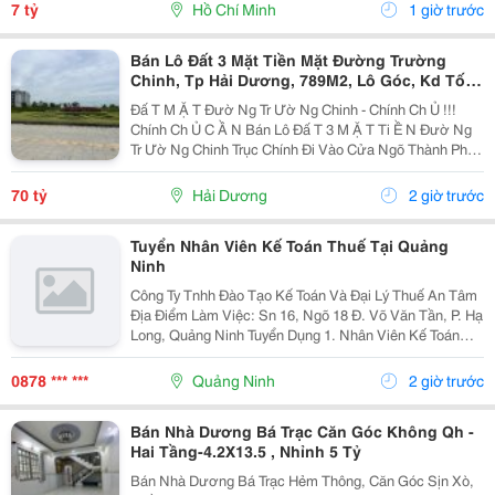
Thượng. Hẻm Xe Tải, Gần Mặt Tiền, Thuận...
7 tỷ
Hồ Chí Minh
1 giờ trước
Bán Lô Đất 3 Mặt Tiền Mặt Đường Trường
Chinh, Tp Hải Dương, 789M2, Lô Góc, Kd Tốt,
Vị Trí Đẹp
Đấ T M Ặ T Đườ Ng Tr Ườ Ng Chinh - Chính Ch Ủ !!!
Chính Ch Ủ C Ầ N Bán Lô Đấ T 3 M Ặ T Ti Ề N Đườ Ng
Tr Ườ Ng Chinh Trục Chính Đi Vào Cửa Ngõ Thành Ph Ố
H Ả I D Ươ Ng - Di Ệ N Tích 789M2, Lô Góc 3 M Ặ T Ti Ề
N - H Ướ Ng Tây, Nam, B Ắ C - V Ị...
70 tỷ
Hải Dương
2 giờ trước
Tuyển Nhân Viên Kế Toán Thuế Tại Quảng
Ninh
Công Ty Tnhh Đào Tạo Kế Toán Và Đại Lý Thuế An Tâm
Địa Điểm Làm Việc: Sn 16, Ngõ 18 Đ. Võ Văn Tần, P. Hạ
Long, Quảng Ninh Tuyển Dụng 1. Nhân Viên Kế Toán
Thuế : 05 Mô Tả Công Việc: &Bull; Thực Hiện Các Công
Việc Liên Quan Đến Kế Toán Thuế...
0878 *** ***
Quảng Ninh
2 giờ trước
Bán Nhà Dương Bá Trạc Căn Góc Không Qh -
Hai Tầng-4.2X13.5 , Nhỉnh 5 Tỷ
Bán Nhà Dương Bá Trạc Hẻm Thông, Căn Góc Sịn Xò,