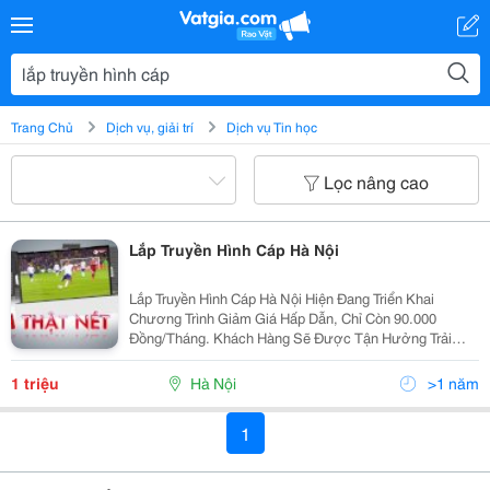
Trang Chủ
Dịch vụ, giải trí
Dịch vụ Tin học
Lọc nâng cao
Lắp Truyền Hình Cáp Hà Nội
Lắp Truyền Hình Cáp Hà Nội Hiện Đang Triển Khai
Chương Trình Giảm Giá Hấp Dẫn, Chỉ Còn 90.000
Đồng/Tháng. Khách Hàng Sẽ Được Tận Hưởng Trải
Nghiệm Giải Trí Đa Dạng Với Các Kênh Truyền Hình
Chất Lượng Cao Cùng Tốc Độ Internet Ổn Định, Mà
1 triệu
Hà Nội
>1 năm
Không Phải Lo...
1