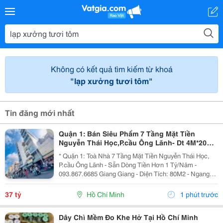
Không có kết quả tìm kiếm từ khoá
"lạp xưởng tươi tôm"
Tin đăng mới nhất
Quận 1: Bán Siêu Phẩm 7 Tầng Mặt Tiền
Nguyễn Thái Học,P.cầu Ông Lãnh- Dt 4M*20M
Sh Vuông Đẹp- Dòng Tiền Đều Hơn 1 Tỷ/Năm-
* Quận 1: Toà Nhà 7 Tầng Mặt Tiền Nguyễn Thái Học,
Chính
P.cầu Ông Lãnh - Sẵn Dòng Tiền Hơn 1 Tỷ/Năm -
093.867.6685 Giang Giang - Diện Tích: 80M2 - Ngang
4M * 20M. - Kết Cấu: 7 Tầng - Thang Máy - 12 Phòng Mỗi
Tầng 2 Phòng Lớn. - Dòng Tiền Khai Thác Full...
37 tỷ
Hồ Chí Minh
1 phút trước
Dây Chì Mềm Đo Khe Hở Tại Hồ Chí Minh