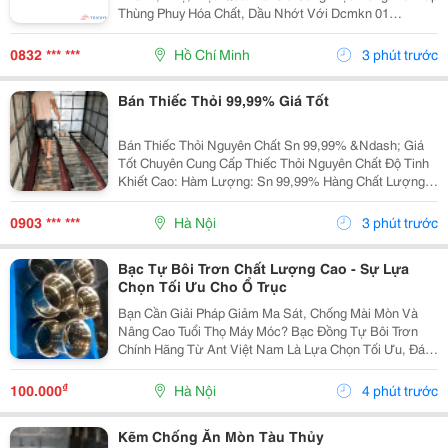
Thùng Phuy Hóa Chất, Dầu Nhớt Với Dcmkn 01
&Ndash; Giải Pháp Giúp Tiết Kiệm Thời Gian Và Giảm
Sức Lao Động. ✅ Một Đầu Máy Sử Dụng Cho Cả Đóng
0832 *** ***
Hồ Chí Minh
3 phút trước
Và Mở...
Bán Thiếc Thỏi 99,99% Giá Tốt
Bán Thiếc Thỏi Nguyên Chất Sn 99,99% &Ndash; Giá
Tốt Chuyên Cung Cấp Thiếc Thỏi Nguyên Chất Độ Tinh
Khiết Cao: Hàm Lượng: Sn 99,99% Hàng Chất Lượng
Ổn Định Bề Mặt Đẹp, Đúng Tiêu Chuẩn Công Nghiệp ✅
Ứng Dụng: Hàn Điện Tử Mạ Thiếc ...
0903 *** ***
Hà Nội
3 phút trước
Bạc Tự Bôi Trơn Chất Lượng Cao - Sự Lựa
Chọn Tối Ưu Cho Ổ Trục
Bạn Cần Giải Pháp Giảm Ma Sát, Chống Mài Mòn Và
Nâng Cao Tuổi Thọ Máy Móc? Bạc Đồng Tự Bôi Trơn
Chính Hãng Từ Ant Việt Nam Là Lựa Chọn Tối Ưu, Đáp
Ứng Nhu Cầu Trong Sản Xuất Và Công Nghiệp. Ưu
Điểm Nổi Bật: &Middot; Chất Lượng Cao: Hợp Kim
₫
100.000
Hà Nội
4 phút trước
Đồng...
Kẽm Chống Ăn Mòn Tàu Thủy