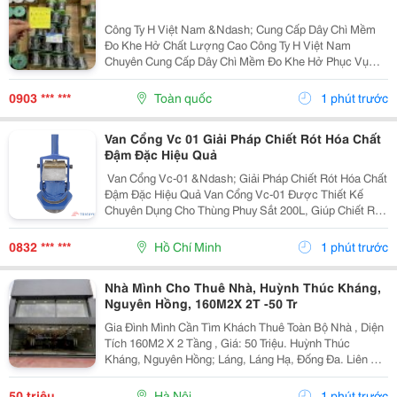
Công Ty H Việt Nam &Ndash; Cung Cấp Dây Chì Mềm
Đo Khe Hở Chất Lượng Cao Công Ty H Việt Nam
Chuyên Cung Cấp Dây Chì Mềm Đo Khe Hở Phục Vụ
Ngành Cơ Khí, Sửa Chữa Máy Móc, Đóng Tàu Và Công
Nghiệp Kỹ Thuật. Thông Tin Sản Phẩm: ✅ Dây Chì Mềm
0903 *** ***
Toàn quốc
1 phút trước
Độ Tinh...
Van Cổng Vc 01 Giải Pháp Chiết Rót Hóa Chất
Đậm Đặc Hiệu Quả
️ Van Cổng Vc-01 &Ndash; Giải Pháp Chiết Rót Hóa Chất
Đậm Đặc Hiệu Quả Van Cổng Vc-01 Được Thiết Kế
Chuyên Dụng Cho Thùng Phuy Sắt 200L, Giúp Chiết Rót
Sơn, Hóa Chất Và Dung Môi Đậm Đặc Một Cách Nhanh
Chóng, An Toàn. ✅ Thân Gang Đúc Kết Hợp Đồng...
0832 *** ***
Hồ Chí Minh
1 phút trước
Nhà Mình Cho Thuê Nhà, Huỳnh Thúc Kháng,
Nguyên Hồng, 160M2X 2T -50 Tr
Gia Đình Mình Cần Tìm Khách Thuê Toàn Bộ Nhà , Diện
Tích 160M2 X 2 Tầng , Giá: 50 Triệu. Huỳnh Thúc
Kháng, Nguyên Hồng; Láng, Láng Hạ, Đống Đa. Liên Hệ
Chủ Nhà: 0948646783 . Vị Trí Gần Ngã Ba, Khu Đông
Dân Cư, Kinh Doanh Sầm Uất, Nhiều Trụ Sở Văn...
50 triệu
Hà Nội
1 phút trước