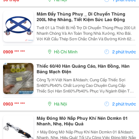
Mâm Đẩy Thùng Phuy _ Di Chuyển Thùng
200L Nhẹ Nhàng, Tiết Kiệm Sức Lao Động
Tvdt 01 Là Thiết Bị Hỗ Trợ Di Chuyển Thùng Phuy 200 Lít
Nhanh Chóng Và An Toàn Trong Nhà Xưởng, Kho Bãi.
Với Kết Cấu Thép Sơn Chắc Chắn Và Đường Kính 620
Mm , Sản Phẩm Giúp Vận Chuyển Thùng Phuy Linh
Hoạt, Giảm Công Sức Và Nâng Cao Hiệu Quả Làm
0909 *** ***
Hồ Chí Minh
2 phút trước
Việc....
Thiếc 60/40 Hàn Quảng Cáo, Hàn Đồng, Hàn
Bảng Mạch Điện
Công Ty H Việt Nam &Ndash; Cung Cấp Thiếc Sợi
Sn60%Pb40% Chất Lượng Cao Chuyên Cung Cấp
Thiếc Sợi Hàn Sn60%Pb40% Phục Vụ Ngành Điện Tử,
Điện Dân Dụng Và Công Nghiệp Sản Xuất. Thông Số
Sản Phẩm: ✅ Th À Nh Phần: Sn 60% - Pb 40% ✅ Độ Ch
0903 *** ***
Hà Nội
2 phút trước
Ả Y Ổ N Đị...
Máy Đóng Mở Nắp Phuy Khí Nén Dcmkn 01
Nhanh, Nhẹ, Hiệu Quả
⚡ Máy Đóng Mở Nắp Phuy Khí Nén Dcmkn 01 &Ndash;
Nhanh, Nhẹ, Hiệu Quả! Tối Ưu Công Việc Đóng Mở Nắp