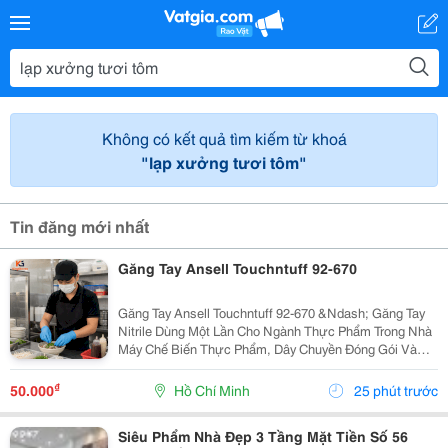
Không có kết quả tìm kiếm từ khoá
"lạp xưởng tươi tôm"
Tin đăng mới nhất
Găng Tay Ansell Touchntuff 92-670
Găng Tay Ansell Touchntuff 92-670 &Ndash; Găng Tay
Nitrile Dùng Một Lần Cho Ngành Thực Phẩm Trong Nhà
Máy Chế Biến Thực Phẩm, Dây Chuyền Đóng Gói Và
Khu Vực Yêu Cầu Vệ Sinh Nghiêm Ngặt, Việc Sử Dụng
Găng Tay Nitrile Dùng Một Lần Giúp Hạn Chế Nguy...
₫
50.000
Hồ Chí Minh
25 phút trước
Siêu Phẩm Nhà Đẹp 3 Tầng Mặt Tiền Số 56