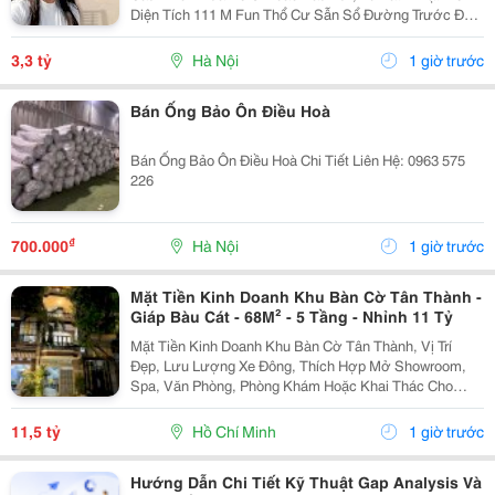
Diện Tích 111 M Fun Thổ Cư Sẫn Sổ Đường Trước Đất
Chuẩn Bị Đang Giải Nhựa Rộng 5,,5 M 2 Ô Tô Tránh
Nhau Vị Trí Đất Sát Trường Học Cấp 1 Thôn Thanh...
3,3 tỷ
Hà Nội
1 giờ trước
Bán Ống Bảo Ôn Điều Hoà
Bán Ống Bảo Ôn Điều Hoà Chi Tiết Liên Hệ: 0963 575
226
₫
700.000
Hà Nội
1 giờ trước
Mặt Tiền Kinh Doanh Khu Bàn Cờ Tân Thành -
Giáp Bàu Cát - 68M² - 5 Tầng - Nhỉnh 11 Tỷ
Mặt Tiền Kinh Doanh Khu Bàn Cờ Tân Thành, Vị Trí
Đẹp, Lưu Lượng Xe Đông, Thích Hợp Mở Showroom,
Spa, Văn Phòng, Phòng Khám Hoặc Khai Thác Cho
Thuê. Ưu Điểm Nổi Bật: Diện Tích: 68M&Sup2; Kết
Cấu: 4 Tầng + Sân Thượng 6 Phòng Ngủ Khép Kín...
11,5 tỷ
Hồ Chí Minh
1 giờ trước
Hướng Dẫn Chi Tiết Kỹ Thuật Gap Analysis Và