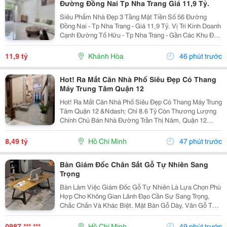
Đường Đồng Nai Tp Nha Trang Giá 11,9 Tỷ.
Siêu Phẩm Nhà Đẹp 3 Tầng Mặt Tiền Số 56 Đường
Đồng Nai - Tp Nha Trang - Giá 11,9 Tỷ. Vị Trí Kinh Doanh
Cạnh Đường Tố Hữu - Tp Nha Trang - Gần Các Khu Đô
Thị. Nhà Mới Đẹp 3 Tầng Mặt Tiền + 1 Mặt Hẻm - Kiến
Trúc Hiện Đại - Đầy Đủ Tiện Nghi. - Nhà Có...
11,9 tỷ
Khánh Hòa
46 phút trước
Hot! Ra Mắt Căn Nhà Phố Siêu Đẹp Có Thang
Máy Trung Tâm Quận 12
Hot! Ra Mắt Căn Nhà Phố Siêu Đẹp Có Thang Máy Trung
Tâm Quận 12 &Ndash; Chỉ 8.6 Tỷ Còn Thương Lượng
Chính Chủ Bán Nhà Đường Trần Thị Năm, Quận 12
&Ndash; Vị Trí Đẹp, Khu Dân Cư Hiện Hữu, Tiện Ích Đầy
Đủ. Diện Tích: 4M &Times; 20M Nhà...
8,49 tỷ
Hồ Chí Minh
47 phút trước
Bàn Giám Đốc Chân Sắt Gỗ Tự Nhiên Sang
Trọng
Bàn Làm Việc Giám Đốc Gỗ Tự Nhiên Là Lựa Chọn Phù
Hợp Cho Không Gian Lãnh Đạo Cần Sự Sang Trọng,
Chắc Chắn Và Khác Biệt. Mặt Bàn Gỗ Dày, Vân Gỗ Tự
Nhiên Đẹp Mắt Kết Hợp Cùng Hệ Chân Sắt Hiện Đại,
Tạo Nên Tổng Thể Vừa Bền Bỉ Vừa Tinh Tế. Mẫu Bàn
0987 *** ***
Hồ Chí Minh
49 phút trước