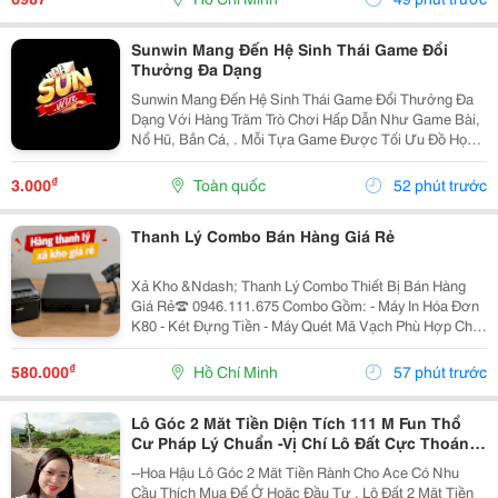
Này...
Sunwin Mang Đến Hệ Sinh Thái Game Đổi
Thưởng Đa Dạng
Sunwin Mang Đến Hệ Sinh Thái Game Đổi Thưởng Đa
Dạng Với Hàng Trăm Trò Chơi Hấp Dẫn Như Game Bài,
Nổ Hũ, Bắn Cá, . Mỗi Tựa Game Được Tối Ưu Đồ Họa
Sắc Nét, Thao Tác Mượt Mà, Tỷ Lệ Trả Thưởng Cạnh
Tranh Cùng Hệ Thống Bảo Mật Hiện Đại.
₫
3.000
Toàn quốc
52 phút trước
Thanh Lý Combo Bán Hàng Giá Rẻ
Xả Kho &Ndash; Thanh Lý Combo Thiết Bị Bán Hàng
Giá Rẻ☎️ 0946.111.675 Combo Gồm: - Máy In Hóa Đơn
K80 - Két Đựng Tiền - Máy Quét Mã Vạch Phù Hợp Cho
Tạp Hóa, Shop, Siêu Thị Mini, Quán Ăn, Cafe... ☎️ Liên
Hệ: 0946.111.675 Kazuko Việt Nam...
₫
580.000
Hồ Chí Minh
57 phút trước
Lô Góc 2 Măt Tiền Diện Tích 111 M Fun Thổ
Cư Pháp Lý Chuẩn -Vị Chí Lô Đất Cực Thoáng
Mát ,Đất Nằm Mặt Đường Chục
--Hoa Hậu Lô Góc 2 Măt Tiền Rành Cho Ace Có Nhu
Cầu Thích Mua Để Ở Hoăc Đầu Tư , Lô Đất 2 Mặt Tiền