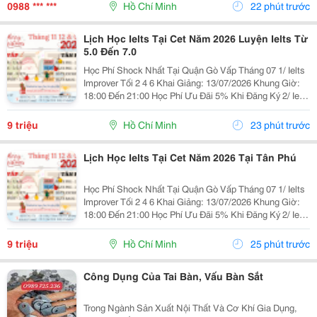
0988 *** ***
Hồ Chí Minh
22 phút trước
Lịch Học Ielts Tại Cet Năm 2026 Luyện Ielts Từ
5.0 Đến 7.0
Học Phí Shock Nhất Tại Quận Gò Vấp Tháng 07 1/ Ielts
Improver Tối 2 4 6 Khai Giảng: 13/07/2026 Khung Giờ:
18:00 Đến 21:00 Học Phí Ưu Đãi 5% Khi Đăng Ký 2/ Ielts
Basic Tối 3 5 7 Khai Giảng: 07//07/2026 Khung Giờ:
18:00 Đến 21:00 ...
9 triệu
Hồ Chí Minh
23 phút trước
Lịch Học Ielts Tại Cet Năm 2026 Tại Tân Phú
Học Phí Shock Nhất Tại Quận Gò Vấp Tháng 07 1/ Ielts
Improver Tối 2 4 6 Khai Giảng: 13/07/2026 Khung Giờ:
18:00 Đến 21:00 Học Phí Ưu Đãi 5% Khi Đăng Ký 2/ Ielts
Basic Tối 3 5 7 Khai Giảng: 07//07/2026 Khung Giờ:
18:00 Đến 21:00 ...
9 triệu
Hồ Chí Minh
25 phút trước
Công Dụng Của Tai Bàn, Vấu Bàn Sắt
Trong Ngành Sản Xuất Nội Thất Và Cơ Khí Gia Dụng,