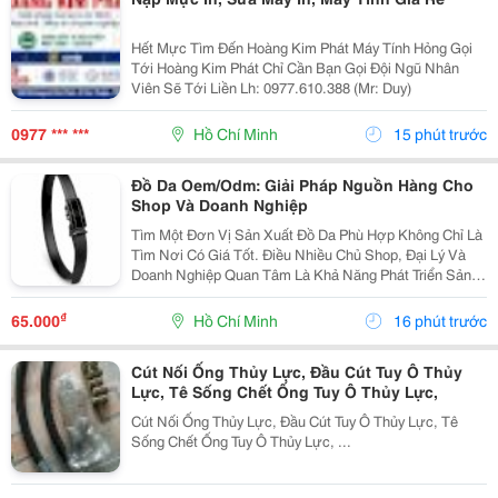
Hết Mực Tìm Đến Hoàng Kim Phát Máy Tính Hỏng Gọi
Tới Hoàng Kim Phát Chỉ Cần Bạn Gọi Đội Ngũ Nhân
Viên Sẽ Tới Liền Lh: 0977.610.388 (Mr: Duy)
0977 *** ***
Hồ Chí Minh
15 phút trước
Đồ Da Oem/Odm: Giải Pháp Nguồn Hàng Cho
Shop Và Doanh Nghiệp
Tìm Một Đơn Vị Sản Xuất Đồ Da Phù Hợp Không Chỉ Là
Tìm Nơi Có Giá Tốt. Điều Nhiều Chủ Shop, Đại Lý Và
Doanh Nghiệp Quan Tâm Là Khả Năng Phát Triển Sản
Phẩm, Duy Trì Nguồn Hàng Ổn Định Và Hỗ Trợ Lâu Dài.
Khi Làm Việc Trực Tiếp Với Đơn Vị Sản Xuất,...
₫
65.000
Hồ Chí Minh
16 phút trước
Cút Nối Ống Thủy Lực, Đầu Cút Tuy Ô Thủy
Lực, Tê Sống Chết Ống Tuy Ô Thủy Lực,
Cút Nối Ống Thủy Lực, Đầu Cút Tuy Ô Thủy Lực, Tê
Sống Chết Ống Tuy Ô Thủy Lực, ...