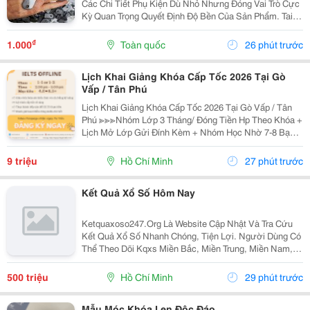
Các Chi Tiết Phụ Kiện Dù Nhỏ Nhưng Đóng Vai Trò Cực
Kỳ Quan Trọng Quyết Định Độ Bền Của Sản Phẩm. Tai
Bàn Sắt (Hay Còn Gọi Là Tai Sắt Cho Bàn Ghế, Vấu Bàn
Sắt, Tai Khóa, Tai Khóa Sắt ) Chính Là Một...
₫
1.000
Toàn quốc
26 phút trước
Lịch Khai Giảng Khóa Cấp Tốc 2026 Tại Gò
Vấp / Tân Phú
Lịch Khai Giảng Khóa Cấp Tốc 2026 Tại Gò Vấp / Tân
Phú ≫≫≫Nhóm Lớp 3 Tháng/ Đóng Tiền Hp Theo Khóa +
Lịch Mở Lớp Gửi Đính Kèm + Nhóm Học Nhờ 7-8 Bạn/
Lớp + Giáo Trình Ielts Có Band Điểm Lộ Trình, Sách
Nước Ngoài Bám Sát + Chia Đều 4 Kỹ...
9 triệu
Hồ Chí Minh
27 phút trước
Kết Quả Xổ Số Hôm Nay
Ketquaxoso247.Org Là Website Cập Nhật Và Tra Cứu
Kết Quả Xổ Số Nhanh Chóng, Tiện Lợi. Người Dùng Có
Thể Theo Dõi Kqxs Miền Bắc, Miền Trung, Miền Nam,
Vietlott Trực Tiếp Theo Từng Ngày Với Thông Tin Chi
Tiết, Dễ Dàng Tìm Kiếm Và Tra Cứu Trên Nhiều...
500 triệu
Hồ Chí Minh
29 phút trước
Mẫu Móc Khóa Len Độc Đáo