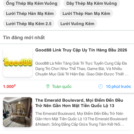
Ống Thép Mạ Kẽm Vuông
Dây Thép Mạ Kẽm Vuông
Lưới Thép Hàn Mạ Kẽm
Lưới Thép Han Mạ Kẽm
Lưới Thép Mạ Kẽm 2.5
Lưới Vuông Kẽm
Tin đăng mới nhất
Good88 Link Truy Cập Uy Tín Hàng Đầu 2026
Good88 Là Nền Tảng Giải Trí Trực Tuyến Cung Cấp Đa
Dạng Trò Chơi Như Thể Thao, Game Bài, Và Nhiều
Chuyên Mục Giải Trí Hiện Đại. Giao Diện Được Thiết Kế
Trực Quan, Thân Thiện Với Người Dùng Trên Cả Điện
Thoại Và Máy Tính. Hệ Thống Bảo Mật Hiện Đại...
₫
1.000
Toàn quốc
10 phút trước
The Emerald Boulevard, Mọi Điểm Đến Đều
Trở Nên Gần Hơn Mặt Tiền Quốc Lộ 13
The Emerald Boulevard, Mọi Điểm Đến Đều Trở Nên
Gần Hơn Mặt Tiền Quốc Lộ 13 The Emerald Boulevard
&Ndash; Sống Đẳng Cấp Giữa Trung Tâm Kết Nối
Tp.hcm Bạn Đang Tìm Một Căn Hộ Vừa Để Ở, Vừa Có