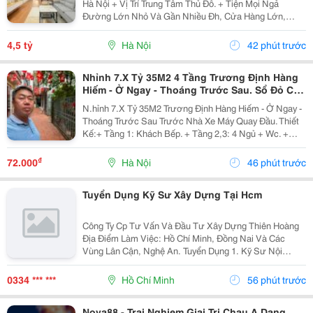
Hà Nội + Vị Trí Trung Tâm Thủ Đô. + Tiện Mọi Ngả
Đường Lớn Nhỏ Và Gần Nhiều Đh, Cửa Hàng Lớn,
V.v... + Diện Tích Gia Đình Sử Dụng Tất Được Là 95 M2.
+ Ô-Tô Vào Cửa, Nhà Có 2 Tầng. + Sổ Đỏ Chính...
4,5 tỷ
Hà Nội
42 phút trước
Nhỉnh 7.X Tỷ 35M2 4 Tầng Trương Định Hàng
Hiếm - Ở Ngay - Thoáng Trước Sau. Sổ Đỏ Cất
Két
N.hỉnh 7.X Tỷ 35M2 Trương Định Hàng Hiếm - Ở Ngay -
Thoáng Trước Sau Trước Nhà Xe Máy Quay Đầu. Thiết
Kế:+ Tầng 1: Khách Bếp. + Tầng 2,3: 4 Ngủ + Wc. +
Tầng 4: Phòng Thờ Sân Phơi Rộng Rãi. + Gần Trường,
Gần Chợ + Giao Thông Thuận Tiện. Sổ Đỏ...
₫
72.000
Hà Nội
46 phút trước
Tuyển Dụng Kỹ Sư Xây Dựng Tại Hcm
Công Ty Cp Tư Vấn Và Đầu Tư Xây Dựng Thiên Hoàng
Địa Điểm Làm Việc: Hồ Chí Minh, Đồng Nai Và Các
Vùng Lân Cận, Nghệ An. Tuyển Dụng 1. Kỹ Sư Nội
Nghiệp Công Trình Giao Thông, Cầu Đường : 06 2. Kỹ
Sư Hiện Trường Công Trình Giao Thông, Cầu...
0334 *** ***
Hồ Chí Minh
56 phút trước
Nova88 - Trai Nghiem Giai Tri Chau A Dang