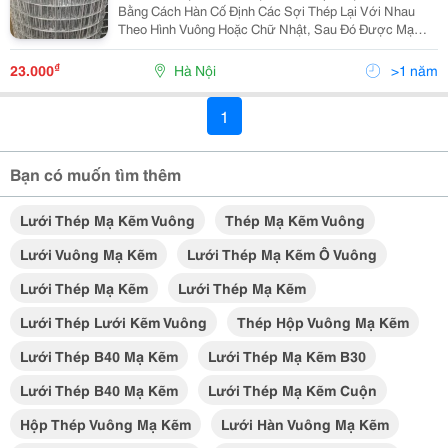
Bằng Cách Hàn Cố Định Các Sợi Thép Lại Với Nhau
Theo Hình Vuông Hoặc Chữ Nhật, Sau Đó Được Mạ
Kẽm Để Tăng Độ Bền, Chống Gỉ Sét, Chống Oxy Hóa.
Nhờ Vào Đặc Tính Cơ Lý Ưu Việt, Sản Phẩm Này Đang
₫
23.000
Hà Nội
>1 năm
Ngày Càng...
1
Bạn có muốn tìm thêm
Lưới Thép Mạ Kẽm Vuông
Thép Mạ Kẽm Vuông
Lưới Vuông Mạ Kẽm
Lưới Thép Mạ Kẽm Ô Vuông
Lưới Thép Mạ Kẽm
Lưới Thép Mạ Kẽm
Lưới Thép Lưới Kẽm Vuông
Thép Hộp Vuông Mạ Kẽm
Lưới Thép B40 Mạ Kẽm
Lưới Thép Mạ Kẽm B30
Lưới Thép B40 Mạ Kẽm
Lưới Thép Mạ Kẽm Cuộn
Hộp Thép Vuông Mạ Kẽm
Lưới Hàn Vuông Mạ Kẽm