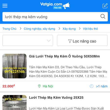
Trang Chủ
Công nghiệp, xây dựng
Xây dựng
Vật liệu thô
Lọc nâng cao
Giá Lưới Thép Mạ Kẽm Ô Vuông 50X50Mm
Tấm Hàn Mạ Kẽm D3, D4 Theo Yêu Cầu, Lưới Thép
Hàn Mạ Kẽm Cuộn Có Sẵn Lh 0976225366 Tấm Hàn Mạ
Kẽm D3 A50X50, D4 A50X50 Kt 1X2M, 1.2 X2M, 1X3M,
1.2 X3M, 1.5X3M, 1.6 X3M 1: Lưới Thép Hàn 1Ly Mắt
10X10Mm, Dây 1Ly Ô 15X15Mm, Dây 1,5Ly Mắt
₫
22.000
Hà Nội
>1 năm
25X25Mm...
Lưới Thép Mạ Kẽm Vuông 25X25
Lưới Hàn Mạ Kẽm Là Loại Lưới Thép Được Sản Xuất