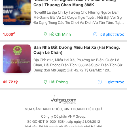
Cap | Thuong Chao Mung 888K
Nova88 Là Địa Chỉ Lý Tưởng Cho Những Người Đam
Mê Game Bài Và Cá Cược Trực Tuyến, Nổi Bật Với Sự
Đa Dạng Trong Các Trò Chơi Và Dịch Vụ Tận Tâm. Tại
Nova88, Người Chơi Được Trải Nghiệm Những Sản
Phẩm Cá Cược Chất Lượng Nhất, Từ Cá Cược Thể
₫
1.000
Hồ Chí Minh
58 phút trước
Thao Đến...
Bán Nhà Đất Đường Miếu Hai Xã (Hải Phòng,
Quận Lê Chân)
Địa Chỉ: 217, Miếu Hai Xã, Phường An Biên, Quận Lê
Chân, Hải Phòng Diện Tích: 356 M&Sup2; Diện Tích Sử
Dụng: 356 M&Sup2; Giá: 42,72 Tỷ Giá/M2: 120
Triệu/M&Sup2; Số Phòng Ngủ: 2 Phòng Tổng Số Tầng:
11.5 Tổng Số Tầng: 1 Nhà 2 Mặt Iền Vị...
42,72 tỷ
Hải Phòng
1 giờ trước
MUA SẮM HẠNH PHÚC, KINH DOANH HIỆU QUẢ
Công ty Cổ phần VNP Group.
Số GCNDT: 0102015284, cấp ngày 21/06/2012
Nơi cấp: Sở kế hoạch và đầu tư thành phố Hà Nội