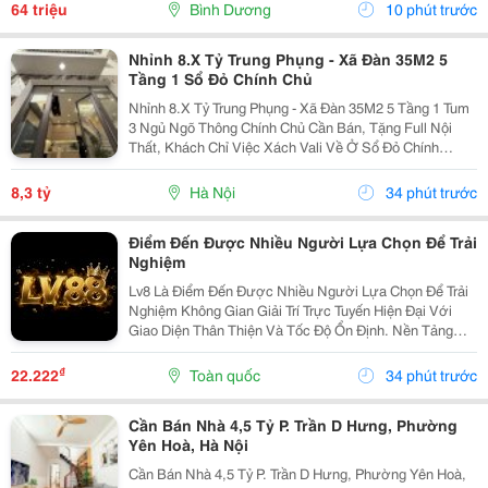
Tiềm Năng Đầu Tư Mạnh? The Emerald Boulevard
64 triệu
Bình Dương
10 phút trước
Chính Là...
Nhỉnh 8.X Tỷ Trung Phụng - Xã Đàn 35M2 5
Tầng 1 Sổ Đỏ Chính Chủ
Nhỉnh 8.X Tỷ Trung Phụng - Xã Đàn 35M2 5 Tầng 1 Tum
3 Ngủ Ngõ Thông Chính Chủ Cần Bán, Tặng Full Nội
Thất, Khách Chỉ Việc Xách Vali Về Ở Sổ Đỏ Chính
Chủ(Nói Không Với Quy Hoạch) Mr Cường 0936161345
8,3 tỷ
Hà Nội
34 phút trước
Điểm Đến Được Nhiều Người Lựa Chọn Để Trải
Nghiệm
Lv8 Là Điểm Đến Được Nhiều Người Lựa Chọn Để Trải
Nghiệm Không Gian Giải Trí Trực Tuyến Hiện Đại Với
Giao Diện Thân Thiện Và Tốc Độ Ổn Định. Nền Tảng
Cung Cấp Đa Dạng Trò Chơi, Cập Nhật Thường Xuyên,
Hỗ Trợ Trên Nhiều Thiết Bị Và Mang Đến Trải Nghiệm...
₫
22.222
Toàn quốc
34 phút trước
Cần Bán Nhà 4,5 Tỷ P. Trần D Hưng, Phường
Yên Hoà, Hà Nội
Cần Bán Nhà 4,5 Tỷ P. Trần D Hưng, Phường Yên Hoà,