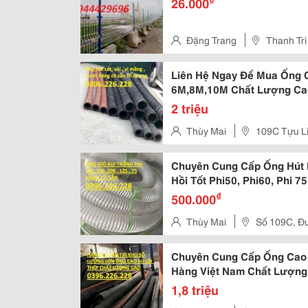
26.000
Đặng Trang
Thanh Trì
Liên Hệ Ngay Để Mua Ống C
6M,8M,10M Chất Lượng Cao
2 triệu
Thùy Mai
109C Tựu Li
Chuyên Cung Cấp Ống Hút 
Hồi Tốt Phi50, Phi60, Phi 75
₫
500.000
Thùy Mai
Số 109C, Đư
Chuyên Cung Cấp Ống Cao 
Hàng Việt Nam Chất Lượng
1,8 triệu