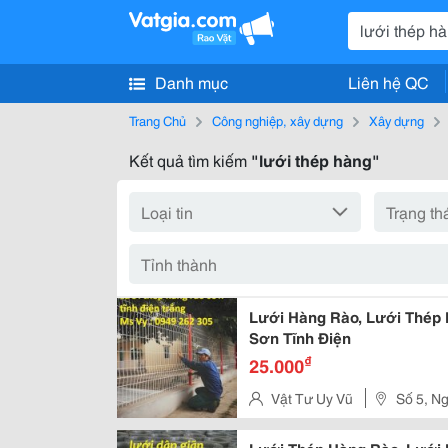
Danh mục
Liên hệ QC
Trang Chủ
Công nghiệp, xây dựng
Xây dựng
Kết quả tìm kiếm
"lưới thép hàng"
Lưới Hàng Rào, Lưới Thép
Sơn Tĩnh Điện
₫
25.000
Vật Tư Uy Vũ
Số 5, N
Liệt, Hoàng Mai, Hà Nội