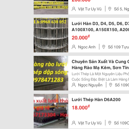
Vật Tư Uy Vũ
Số 5, N
Liệt, Hoàng Mai, Hà Nội
Lưới Hàn D3, D4, D5, D6, D
A100X100, A150X150, A20
₫
20.000
Ngoc Anh
Số 109 Tựu 
Chuyên Sản Xuất Và Cung 
Hàng Rào Mạ Kẽm, Sơn Tĩn
Lưới Thép Là Một Nguyên Liệu Ph
Cuộc Sống Đặc Biệt Là Làm Hàng 
Của Mình Chống Khỏi Những Yếu 
Ngọc Nguyễn
Số 109C
Cách Các Không Gian Sao Cho Tiện
Lưới Thép Hàn D6A200
₫
18.000
Vật Tư Uy Vũ
Số 109C 