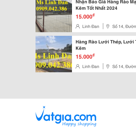
Nhận Báo Giá Hàng Rào Mạ
Kẽm Tốt Nhất 2024
₫
15.000
Linh Đan
Số 14, Đường
Hồ Chí Minh
Hàng Rào Lưới Thép, Lưới
Kẽm
₫
15.000
Linh Đan
Số 14, Đường
Hồ Chí Minh