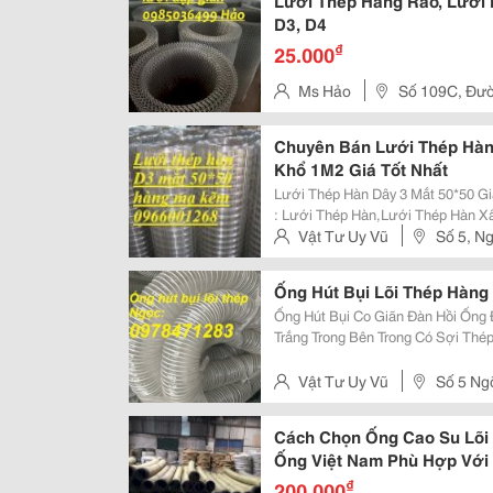
Lưới Thép Hàng Rào, Lưới D
D3, D4
₫
25.000
Ms Hảo
Số 109C, Đườ
Chuyên Bán Lưới Thép Hàn
Khổ 1M2 Giá Tốt Nhất
Lưới Thép Hàn Dây 3 Mắt 50*50 Giá 
: Lưới Thép Hàn,Lưới Thép Hàn X
Chập,Lưới Thép Hàng Rào Mạ Kẽm,Lưới T
Vật Tư Uy Vũ
Số 5, N
50*50,100*100,150*150,200*200,..
Liệt, Hoàng Mai, Hà Nội
Ống Hút Bụi Lõi Thép Hàng 
Ống Hút Bụi Co Giãn Đàn Hồi Ống Được Làm Từ Nhựa Pvc Cao Cấp Ống Màu
Trắng Trong Bên Trong Có Sợi Th
Thổi Hoặc Khi Hút, Ống Có Sự Đàn Hồi Tố
Thông Gió Còn Có Nhiều Tên...
Vật Tư Uy Vũ
Số 5 Ng
Nội
Cách Chọn Ống Cao Su Lõi 
Ống Việt Nam Phù Hợp Với
₫
200.000