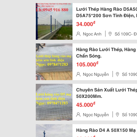
Lưới Thép Hàng Rào D5A50
D5A75*200 Sơn Tĩnh Điện,
₫
34.000
Ngoc Anh
Số 109C- Đư
Hàng Rào Lưới Thép, Hàng
Chấn Sóng.
₫
105.000
Ngọc Nguyễn
Số 109C
Chuyên Sản Xuất Lưới Thé
50X200Mm.
₫
45.000
Ngọc Nguyễn
Số 109C
Hàng Rào D4 A 50X150 Mạ 
₫