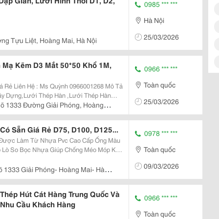
ập Giãn, Lưới Hình Thoi D1, D2,
0985 *** ***
Hà Nội
25/03/2026
ng Tựu Liệt, Hoàng Mai, Hà Nội
 Mạ Kẽm D3 Mắt 50*50 Khổ 1M,
0966 *** ***
Toàn quốc
Rẻ Liên Hệ : Ms Quỳnh 0966001268 Mô Tả
ây Dựng,Lưới Thép Hàn ,Lưới Thép Hàn
25/03/2026
hép Hàn Mạ Kẽm, Các Mắt Lưới :
gõ 1333 Đường Giải Phóng, Hoàng
.
Có Sẵn Giá Rẻ D75, D100, D125...
0978 *** ***
Toàn quốc
ép Lò So Bọc Nhựa Giúp Chống Méo Móp Khi
t, Tiện Lợi Khi Sử Dụng Ống Hút Bụi
09/03/2026
õ 1333 Giải Phóng- Hoàng Mai- Hà
Thép Hút Cát Hàng Trung Quốc Và
0966 *** ***
 Nhu Cầu Khách Hàng
Toàn quốc