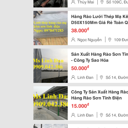
Thùy Mai
Số 109C, Đư
Hàng Rào Lưới Thép Mạ K
D50X150Mm Giá Rẻ Toàn Q
₫
38.000
Ngọc Nguyễn
109 Đườ
Nội
Sản Xuất Hàng Rào Sơn Tĩn
- Công Ty Sao Hỏa
₫
50.000
Linh Đan
Số 14, Đường
Hồ Chí Minh
Công Ty Sản Xuất Hàng Rà
Hàng Rào Sơn Tĩnh Điện
₫
15.000
Linh Đan
Số 14, Đường
Hồ Chí Minh