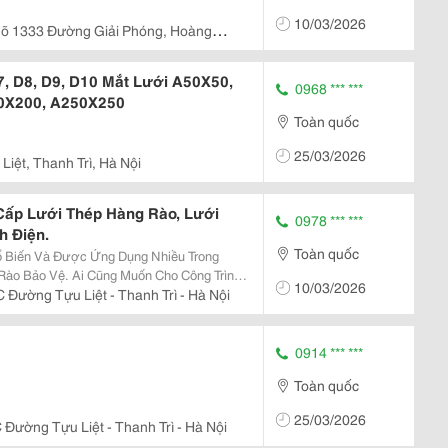
10/03/2026
gõ 1333 Đường Giải Phóng, Hoàng
7, D8, D9, D10 Mắt Lưới A50X50,
0968 *** ***
0X200, A250X250
Toàn quốc
25/03/2026
Liệt, Thanh Trì, Hà Nội
Cấp Lưới Thép Hàng Rào, Lưới
0978 *** ***
h Điện.
Toàn quốc
ổ Biến Và Được Ứng Dụng Nhiều Trong
Rào Bảo Vệ. Ai Cũng Muốn Cho Công Trình
10/03/2026
Tố Tác Động Xấu Bên Ngoài Hay Muốn Ngăn
 Đường Tựu Liệt - Thanh Trì - Hà Nội
 Lợi Là...
0914 *** ***
Toàn quốc
25/03/2026
Đường Tựu Liệt - Thanh Trì - Hà Nội