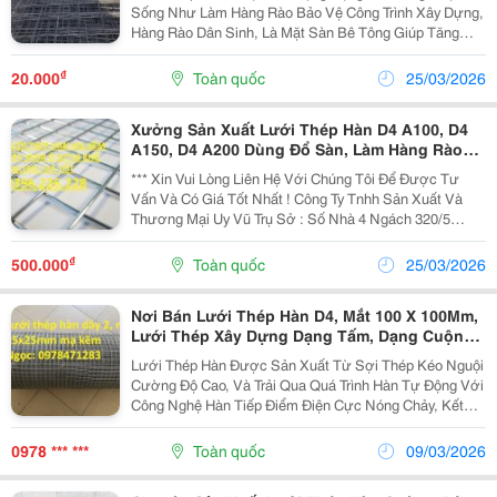
Sống Như Làm Hàng Rào Bảo Vệ Công Trình Xây Dựng,
Hàng Rào Dân Sinh, Là Mặt Sàn Bê Tông Giúp Tăng
Khả Năng Chịu Lực Cho Bề Mặt Sàn,... Lưới Được Sản
Xuất Trên Dây Chuyền Máy Móc Hiện Đại Nhập...
₫
20.000
Toàn quốc
25/03/2026
Xưởng Sản Xuất Lưới Thép Hàn D4 A100, D4
A150, D4 A200 Dùng Đổ Sàn, Làm Hàng Rào
Hàng Có Sẵn.
*** Xin Vui Lòng Liên Hệ Với Chúng Tôi Để Được Tư
Vấn Và Có Giá Tốt Nhất ! Công Ty Tnhh Sản Xuất Và
Thương Mại Uy Vũ Trụ Sở : Số Nhà 4 Ngách 320/5
Khương Đình Hạ Đình - Thanh Xuân &Ndash; Hn Văn
Phòng Hà Nội : Số 109C _Tựu Liệt _ Thanh Trì _ Hà
₫
500.000
Toàn quốc
25/03/2026
Nội...
Nơi Bán Lưới Thép Hàn D4, Mắt 100 X 100Mm,
Lưới Thép Xây Dựng Dạng Tấm, Dạng Cuộn
Giá Rẻ.
Lưới Thép Hàn Được Sản Xuất Từ Sợi Thép Kéo Nguội
Cường Độ Cao, Và Trải Qua Quá Trình Hàn Tự Động Với
Công Nghệ Hàn Tiếp Điểm Điện Cực Nóng Chảy, Kết
Hợp Với Nén Áp Lực Tại Nơi Tiếp Xúc Của Sợi Thép
Giúp Tăng Khả Năng Chịu Lực Cao Hơn Hẳn So Với
0978 *** ***
Toàn quốc
09/03/2026
Các...