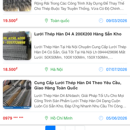
Rộng Rãi Trong Các Công Trình Xây Dựng Để Thay Thế
Cho Thép Buộc Tay Truyền Thống, Vừa Có Độ Chính
Xác Và Đồng Đều, Vừa Tiết Kiệm Được Chi Phí, Thời
Gian Và Nhân Công. À Công Ty Chúng Tôi Là Nhà Sản...
₫
19.500
Toàn quốc
09/03/2026
Lưới Thép Hàn D4 A 200X200 Hàng Sẵn Kho
Lưới Thép Hàn Tại Hà Nội Chuyên Cung Cấp Lưới Thép
Hàn D4 Có Sẵn, Giá Tốt Tại Hà Nội Lh 0944429696 Mắt
Lưới: 50X50Mm, 100X100Mm, 150X150Mm,
200X200Mm..vv Kích Thước Tấm Lưới: Theo Yêu Cầu
Của Kách Hàng Rông ( Max) 2,4M &Ndash; Dài (Max
₫
18.500
Hà Nội
07/07/2026
8M) ...
Cung Cấp Lưới Thép Hàn D4 Theo Yêu Cầu,
Giao Hàng Toàn Quốc
Lưới Thép Hàn D4 &Ndash; Giải Pháp Tối Ưu Cho Mọi
Công Trình Sản Phẩm Lưới Thép Hàn D4 Dạng Cuộn
Luôn Có Sẵn Kho, Đáp Ứng Nhanh Nhu Cầu Thi Công
Với Thời Gian Giao Hàng Linh Hoạt. Thông Số Sản
Phẩm: ✔ Kích Thước Cuộn: 2M X 25M ✔ Quy Cách
0979 *** ***
Hồ Chí Minh
05/06/2026
Mắt...