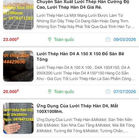
Chuyên Sản Xuất Lưới Thép Hàn Cường Độ
Cao, Lưới Thép Hàn D4 Giá Rẻ.
Lưới Thép Hàn Là Một Mạng Lưới Được Làm Từ
Những Sợi Dây Thép Có Dạng Gân Hoặc Dạng Trơn.
Những Sợi Thép Này Phải Trải Qua Quá Trình Hàn Tự
Động Bằng Phương Pháp Nóng Chảy. Lúc Này, Thép Sẽ
Chảy Ra Tại Vị Trí Các Sợi Thép Tiếp Xúc Với Nhau, Cứ
₫
23.000
Toàn quốc
09/03/2026
Thế...
Lưới Thép Hàn D4 A 150 X 150 Đổ Sàn Bê
Tông
Lưới Thép Hàn D4 A 100 X 100 , D4A 150X150, D4 A
200X200 Lưới Thép Hàn D4 A150*150 Hàng Có Sẵn
Kho - Giá Cực Tốt Lưới Thép Hàn Là Sản Phẩm Công
Nghệ Tiên Tiến Giúp Tiết Kiệm Thời Gian, Tiết Kiệm Chi
Phí Và Ứng Dụng Lưới Thép Hàn Vào Trong Công...
₫
20.000
Toàn quốc
07/07/2026
Ứng Dụng Của Lưới Thép Hàn D4, Mắt
100X100Mm.
Ứng Dụng Của Lưới Thép Hàn &Middot; Sàn Trên Nền
Đất &Middot; Sàn Nhà Cao Tầng &Middot; Mái Bê Tông
&Middot; Tường Bê Tông &Middot; Tường Chắn,
Tường Chắn Đất, Vách Cứng, Vách Thang Máy