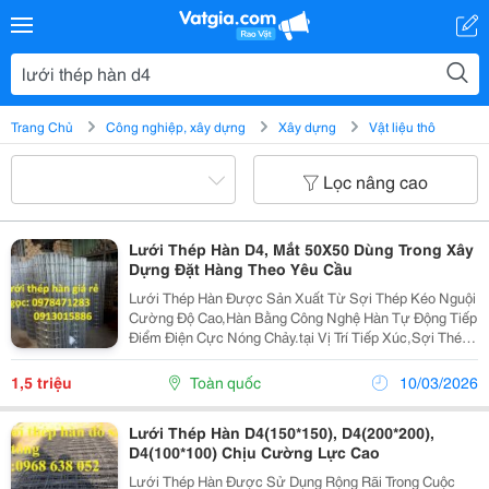
Trang Chủ
Công nghiệp, xây dựng
Xây dựng
Vật liệu thô
Lọc nâng cao
Lưới Thép Hàn D4, Mắt 50X50 Dùng Trong Xây
Dựng Đặt Hàng Theo Yêu Cầu
Lưới Thép Hàn Được Sản Xuất Từ Sợi Thép Kéo Nguội
Cường Độ Cao,Hàn Bằng Công Nghệ Hàn Tự Động Tiếp
Điểm Điện Cực Nóng Chảy.tại Vị Trí Tiếp Xúc,Sợi Thép
Chảy Ra Dính Vào Nhau Tạo Thành Một Khối Đồng Nhất
Không Làm Ảnh Hưởng Đến Cường Độ,Tiết Diện Chịu...
1,5 triệu
Toàn quốc
10/03/2026
Lưới Thép Hàn D4(150*150), D4(200*200),
D4(100*100) Chịu Cường Lực Cao
Lưới Thép Hàn Được Sử Dụng Rộng Rãi Trong Cuộc