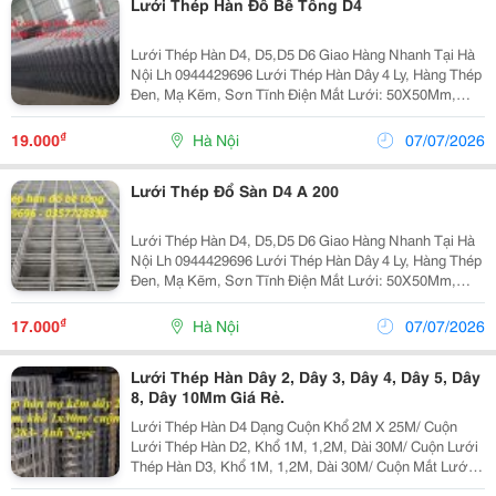
Lưới Thép Hàn Đổ Bê Tông D4
Lưới Thép Hàn D4, D5,D5 D6 Giao Hàng Nhanh Tại Hà
Nội Lh 0944429696 Lưới Thép Hàn Dây 4 Ly, Hàng Thép
Đen, Mạ Kẽm, Sơn Tĩnh Điện Mắt Lưới: 50X50Mm,
100X100Mm, 150X150Mm, 200X200Mm..vv Kích
Thước Tấm Lưới: Theo Yêu Cầu Của Kách Hàng Rông
₫
19.000
Hà Nội
07/07/2026
(...
Lưới Thép Đổ Sàn D4 A 200
Lưới Thép Hàn D4, D5,D5 D6 Giao Hàng Nhanh Tại Hà
Nội Lh 0944429696 Lưới Thép Hàn Dây 4 Ly, Hàng Thép
Đen, Mạ Kẽm, Sơn Tĩnh Điện Mắt Lưới: 50X50Mm,
100X100Mm, 150X150Mm, 200X200Mm..vv Kích
Thước Tấm Lưới: Theo Yêu Cầu Của Kách Hàng Rông (
₫
17.000
Hà Nội
07/07/2026
Max)...
Lưới Thép Hàn Dây 2, Dây 3, Dây 4, Dây 5, Dây
8, Dây 10Mm Giá Rẻ.
Lưới Thép Hàn D4 Dạng Cuộn Khổ 2M X 25M/ Cuộn
Lưới Thép Hàn D2, Khổ 1M, 1,2M, Dài 30M/ Cuộn Lưới
Thép Hàn D3, Khổ 1M, 1,2M, Dài 30M/ Cuộn Mắt Lưới:
50X50Mm, 100X100Mm, 150X150Mm, 200X200Mm