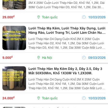
2M X 25M/ Cuộn Lưới Thép Hàn D2, Khổ 1M, 1,2M, Dài
30M/ Cuộn Lưới Thép Hàn D3, Khổ 1M, 1,2M, Dài 30M/
Cuộn Mắt Lưới: 50X50Mm, 100X100Mm, 150X150Mm,
200X200Mm Đặc Điểm Lưới Hàn Dạng...
₫
29.000
Toàn quốc
10/03/2026
Lưới Thép Mạ Kẽm, Lưới Thép Xây Dựng, Lưới
Hàng Rào, Lưới Trang Trí, Lưới Làm Chăn Nuôi
Chuồng Trại.
Lưới Thép Hàn D4 Dạng Cuộn Khổ 2M X 25M/ Cuộn
Lưới Thép Hàn D2, Khổ 1M, 1,2M, Dài 30M/ Cuộn Lưới
Thép Hàn D3, Khổ 1M, 1,2M, Dài 30M/ Cuộn Mắt Lưới:
50X50Mm, 100X100Mm, 150X150Mm, 200X200Mm
Đặc Điểm Lưới Hàn Dạng Cuộn Được Làm Từ Cong...
₫
9.000
Hà Nội
09/03/2026
Lưới Thép Hàn Mạ Kẽm Dây 2, Dây 2.5, Dây 3
Mắt 50X50Mm, Khổ 1X30M Và 1,2X30M.
Lưới Thép Hàn D4 Dạng Cuộn Khổ 2M X 25M/ Cuộn
Lưới Thép Hàn D2, Khổ 1M, 1,2M, Dài 30M/ Cuộn Lưới
Thép Hàn D3, Khổ 1M, 1,2M, Dài 30M/ Cuộn Mắt Lưới:
50X50Mm, 100X100Mm, 150X150Mm, 200X200Mm
Đặc Điểm Lưới Hàn Dạng Cuộn Dây 2, Mắt...
₫
24.000
Toàn quốc
10/03/2026