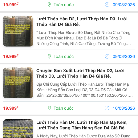
Đặc Điểm Lưới Hàn Dạng Cuộn Dây 2, Mắt...
₫
19.999
Toàn quốc
09/03/2026
Lưới Thép Hàn D2, Lưới Thép Hàn D3, Lưới
Thép Hàn D4 Giá Rẻ.
* Lưới Thép Hàn Được Sử Dụng Rất Nhiều Cho Từng
Mục Đích Khác Nhau. Đặc Biệt Là Đổ Bê Tông Ở
Những Công Trình, Nhà Cao Tầng, Tường Bê Tông,
Máy Bê Tông, Chung Cư, Cầu Đường, Sàn Nhà, Hệ
Thống Mươn Cống Rảnh, Hồ Bơi, Hệ Thống Xử Lý
₫
19.999
Toàn quốc
09/03/2026
Nước Thải Đều Có...
Chuyên Sản Xuất Lưới Thép Hàn D2, Lưới
Thép D3, Lưới Thép Hàn D4 Giá Rẻ.
Địa Chỉ Cung Cấp Lưới Thép Hàn,Lưới Thép Hàn Mạ
Kẽm : Hàng Sẵn Các Loại D2,D3,D4,D5 Các Mắt Có
Sẵn : 25*25,35*35,50*50,100*100,150*150,200*200 ,
Ngoài Các Mắt Sẵn Ra Chúng Tôi Còn Nhận Sản Xuất
Theo Yêu Cầu. Các Loại Dây Thép : Dây Đen, Dây Mạ...
₫
19.999
Toàn quốc
10/03/2026
Lưới Thép Hàn D4, Lưới Thép Hàn Mạ Kẽm,
Lưới Thép Dạng Tấm Hàng Đen D4 Giá Rẻ.
À Ngày Nay, Lưới Thép Hàn Được Đưa Vào Sử Dụng