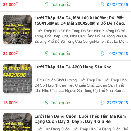
&Middot; Hồ Bơi, Bể Nước, Hệ Thống Xử Lý Nước
₫
24.000
Toàn quốc
09/03/2026
Thải....
Lưới Thép Hàn D4, Mắt 100 X100Mm; D4, Mắt
150X150Mm; D4 Mắt 200X200Mm Đổ Bê Tông.
Lưới Thép Hàn Đổ Bê Tông Đổ Sàn Nhà Xưởng Đổ Bê
Tông, Cốt Thép, Cột, Nhà Cao Tầng Đổ Bê Tông Vỉa Hè
Đường Phố Đổ Bê Tông Cầu Cống&Hellip;. Đây Là Một
Trong Những Lĩnh Vực Ứng Dụng Nhiều Nhất Các Sản
Phẩm Lưới Thép Hàn. Vì Vậy, Các Mẫu Lưới...
₫
22.000
Toàn quốc
10/03/2026
Lưới Thép Hàn D4 A200 Hàng Sẵn Kho
- Tiêu Chuẩn Chất Lượng Lưới Thép D4 Lưới Thép Hàn
D4 Sở Hữu Những Tiêu Chuẩn Chất Lượng Cần Thiết
Cho Nhu Cầu Của Người Sử Dụng Cụ Thể Như Sau : -
Giớ Hạn Chảy Ry &Ge;485 Mpa -Giới Hàn Bền Rb
&Ge;550 Mpa -Đường Kính Dây Thép: 4Mm ...
₫
18.000
Toàn quốc
27/07/2026
Lưới Hàn Dạng Cuộn, Lưới Thép Hàn Mạ Kẽm
Dạng Cuộn Dây 2, Dây 3, Dây 4 Giá Rẻ.
Lưới Hàn Dạng Cuộn Lưới Thép Hàn D4 Dạng Cuộn Khổ