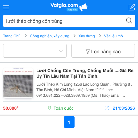
Trang Chủ
Công nghiệp, xây dựng
Xây dựng
Vật liệu thô
Lọc nâng cao
Lưới Chống Côn Trùng, Chống Muỗi ....Giá Rẻ,
Uy Tín Lâu Năm Tại Tân Bình.
Lưới Thép Kim Long 1256 Lạc Long Quân , Phường 8 ,
Tân Bình, Hồ Chí Minh, Việt Nam ******Line:
0913.681.222 - 028.3869.1959 (Ms. Thảo) Email :
Luoithepkimlong@Gmail.com Lưới Thép Kim Long
Cung Cấp Lưới Thép Chống Côn Trùng Không Rỉ Là
₫
50.000
Toàn quốc
21/03/2026
Lưới...
1