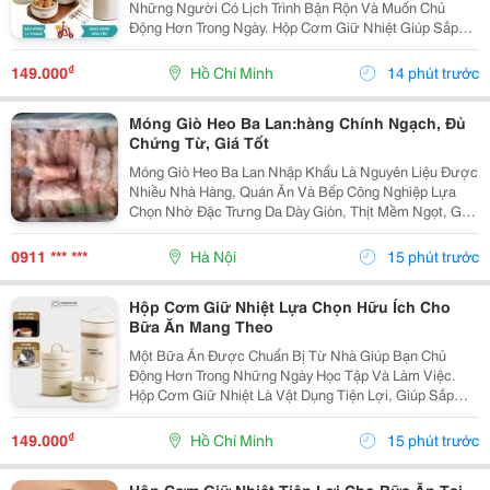
Những Người Có Lịch Trình Bận Rộn Và Muốn Chủ
Động Hơn Trong Ngày. Hộp Cơm Giữ Nhiệt Giúp Sắp
Xếp Các Món Ăn Gọn Gàng, Thuận Tiện Mang Theo Khi
Đi Học, Đi Làm Hoặc Tham Gia Các Hoạt Động Bên
₫
149.000
Hồ Chí Minh
14 phút trước
Ngoài. Lựa...
Móng Giò Heo Ba Lan:hàng Chính Ngạch, Đủ
Chứng Từ, Giá Tốt
Móng Giò Heo Ba Lan Nhập Khẩu Là Nguyên Liệu Được
Nhiều Nhà Hàng, Quán Ăn Và Bếp Công Nghiệp Lựa
Chọn Nhờ Đặc Trưng Da Dày Giòn, Thịt Mềm Ngọt, Gân
Dai Sần Sật Và Phần Nước Dùng Có Vị Ngọt Tự Nhiên
Khi Hầm. Sản Phẩm Được Thực Phẩm Sạch Việt
0911 *** ***
Hà Nội
15 phút trước
Nam...
Hộp Cơm Giữ Nhiệt Lựa Chọn Hữu Ích Cho
Bữa Ăn Mang Theo
Một Bữa Ăn Được Chuẩn Bị Từ Nhà Giúp Bạn Chủ
Động Hơn Trong Những Ngày Học Tập Và Làm Việc.
Hộp Cơm Giữ Nhiệt Là Vật Dụng Tiện Lợi, Giúp Sắp
Xếp Các Món Ăn Ngăn Nắp Và Dễ Dàng Mang Theo
Trong Nhiều Hoàn Cảnh Khác Nhau. Chọn Hộp Phù Hợp
₫
149.000
Hồ Chí Minh
15 phút trước
Với Khẩu...