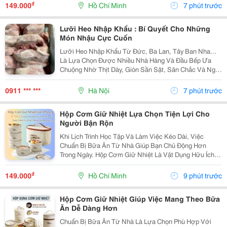
Mang Theo Và Dễ Dàng Sử Dụng Trong Ngày. Lựa Chọn
₫
149.000
Hồ Chí Minh
7 phút trước
Hộp...
Lưỡi Heo Nhập Khẩu : Bí Quyết Cho Những
Món Nhậu Cực Cuốn
Lưỡi Heo Nhập Khẩu Từ Đức, Ba Lan, Tây Ban Nha...
Là Lựa Chọn Được Nhiều Nhà Hàng Và Đầu Bếp Ưa
Chuộng Nhờ Thịt Dày, Giòn Sần Sật, Săn Chắc Và Ngọt
Tự Nhiên . Sau Chế Biến, Lưỡi Vẫn Giữ Được Độ Giòn
Dai Đặc Trưng, Tạo Cảm Giác Hấp Dẫn Ngay Từ
0911 *** ***
Hà Nội
7 phút trước
Miếng...
Hộp Cơm Giữ Nhiệt Lựa Chọn Tiện Lợi Cho
Người Bận Rộn
Khi Lịch Trình Học Tập Và Làm Việc Kéo Dài, Việc
Chuẩn Bị Bữa Ăn Từ Nhà Giúp Bạn Chủ Động Hơn
Trong Ngày. Hộp Cơm Giữ Nhiệt Là Vật Dụng Hữu Ích,
Hỗ Trợ Mang Theo Cơm Và Các Món Ăn Một Cách Gọn
Gàng, Phù Hợp Với Nhiều Nhu Cầu Sử Dụng. Chọn Hộp
₫
149.000
Hồ Chí Minh
9 phút trước
Theo...
Hộp Cơm Giữ Nhiệt Giúp Việc Mang Theo Bữa
Ăn Dễ Dàng Hơn
Chuẩn Bị Bữa Ăn Từ Nhà Là Lựa Chọn Phù Hợp Với