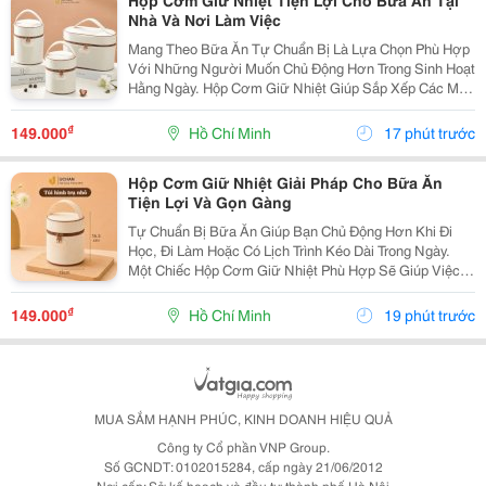
Hộp Cơm Giữ Nhiệt Tiện Lợi Cho Bữa Ăn Tại
Nhà Và Nơi Làm Việc
Mang Theo Bữa Ăn Tự Chuẩn Bị Là Lựa Chọn Phù Hợp
Với Những Người Muốn Chủ Động Hơn Trong Sinh Hoạt
Hằng Ngày. Hộp Cơm Giữ Nhiệt Giúp Sắp Xếp Các Món
Ăn Gọn Gàng, Thuận Tiện Mang Đến Trường, Văn
Phòng Hoặc Sử Dụng Khi Đi Xa. Lựa Chọn Hộp Theo
₫
149.000
Hồ Chí Minh
17 phút trước
Số...
Hộp Cơm Giữ Nhiệt Giải Pháp Cho Bữa Ăn
Tiện Lợi Và Gọn Gàng
Tự Chuẩn Bị Bữa Ăn Giúp Bạn Chủ Động Hơn Khi Đi
Học, Đi Làm Hoặc Có Lịch Trình Kéo Dài Trong Ngày.
Một Chiếc Hộp Cơm Giữ Nhiệt Phù Hợp Sẽ Giúp Việc
Sắp Xếp Và Mang Theo Các Món Ăn Trở Nên Thuận
Tiện, Đồng Thời Phù Hợp Với Nhiều Thói Quen Sinh
₫
149.000
Hồ Chí Minh
19 phút trước
Hoạt...
MUA SẮM HẠNH PHÚC, KINH DOANH HIỆU QUẢ
Công ty Cổ phần VNP Group.
Số GCNDT: 0102015284, cấp ngày 21/06/2012
Nơi cấp: Sở kế hoạch và đầu tư thành phố Hà Nội