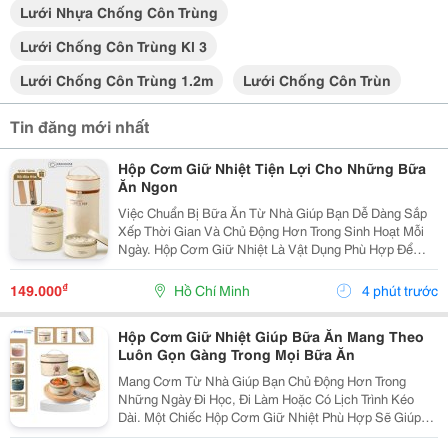
Lưới Nhựa Chống Côn Trùng
Lưới Chống Côn Trùng Kl 3
Lưới Chống Côn Trùng 1.2m
Lưới Chống Côn Trùn
Tin đăng mới nhất
Hộp Cơm Giữ Nhiệt Tiện Lợi Cho Những Bữa
Ăn Ngon
Việc Chuẩn Bị Bữa Ăn Từ Nhà Giúp Bạn Dễ Dàng Sắp
Xếp Thời Gian Và Chủ Động Hơn Trong Sinh Hoạt Mỗi
Ngày. Hộp Cơm Giữ Nhiệt Là Vật Dụng Phù Hợp Để
Mang Theo Cơm Và Các Món Ăn Kèm Khi Đi Học, Đi
Làm Hoặc Tham Gia Những Chuyến Đi. Chọn Hộp Theo
₫
149.000
Hồ Chí Minh
4 phút trước
Nhu...
Hộp Cơm Giữ Nhiệt Giúp Bữa Ăn Mang Theo
Luôn Gọn Gàng Trong Mọi Bữa Ăn
Mang Cơm Từ Nhà Giúp Bạn Chủ Động Hơn Trong
Những Ngày Đi Học, Đi Làm Hoặc Có Lịch Trình Kéo
Dài. Một Chiếc Hộp Cơm Giữ Nhiệt Phù Hợp Sẽ Giúp
Việc Sắp Xếp Món Ăn Trở Nên Gọn Gàng, Thuận Tiện