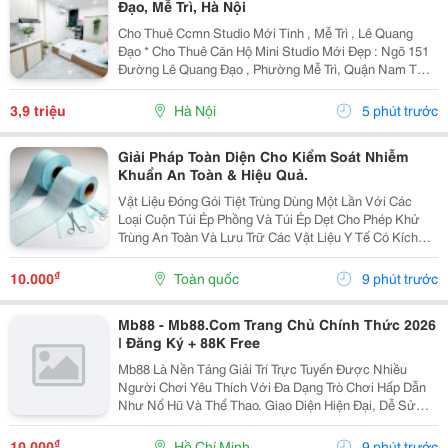
Đạo, Mễ Trì, Hà Nội
Cho Thuê Ccmn Studio Mới Tinh , Mễ Trì , Lê Quang
Đạo * Cho Thuê Căn Hộ Mini Studio Mới Đẹp : Ngõ 151
Đường Lê Quang Đạo , Phường Mễ Trì, Quận Nam Từ
Liêm, Thành Phố Hà Nội. Vị Trí Thuận Tiện, Khu Dân Cư
Văn Minh, Phù Hợp Sinh Viên Và Người Đi...
3,9 triệu
Hà Nội
5 phút trước
Giải Pháp Toàn Diện Cho Kiểm Soát Nhiễm
Khuẩn An Toàn & Hiệu Quả.
Vật Liệu Đóng Gói Tiệt Trùng Dùng Một Lần Với Các
Loại Cuộn Túi Ép Phồng Và Túi Ép Dẹt Cho Phép Khử
Trùng An Toàn Và Lưu Trữ Các Vật Liệu Y Tế Có Kích
Cỡ Và Ứng Dụng Khác Nhau. Các Cuộn Túi Ép Tiệt
Trùng Được Làm Bằng 2 Lớp: Giấy Và Màng Film, Hai...
₫
10.000
Toàn quốc
9 phút trước
Mb88 - Mb88.Com Trang Chủ Chính Thức 2026
| Đăng Ký + 88K Free
Mb88 Là Nền Tảng Giải Trí Trực Tuyến Được Nhiều
Người Chơi Yêu Thích Với Đa Dạng Trò Chơi Hấp Dẫn
Như Nổ Hũ Và Thể Thao. Giao Diện Hiện Đại, Dễ Sử
Dụng Giúp Người Dùng Thao Tác Thuận Tiện Trên Mọi
Thiết Bị. Hệ Thống Bảo Mật Tiên Tiến Đảm Bảo An
₫
10.000
Hồ Chí Minh
9 phút trước