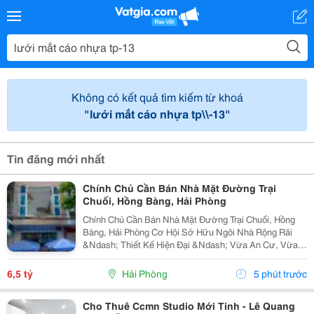
Không có kết quả tìm kiếm từ khoá
"lưới mắt cáo nhựa tp\\-13"
Tin đăng mới nhất
Chính Chủ Cần Bán Nhà Mặt Đường Trại
Chuối, Hồng Bàng, Hải Phòng
Chính Chủ Cần Bán Nhà Mặt Đường Trại Chuối, Hồng
Bàng, Hải Phòng Cơ Hội Sở Hữu Ngôi Nhà Rộng Rãi
&Ndash; Thiết Kế Hiện Đại &Ndash; Vừa An Cư, Vừa
Kinh Doanh Sinh Lời Chính Chủ Cần Bán Căn Nhà 3,5
Tầng Được Xây Dựng Vô Cùng Kiên Cố, Chắc Chắn,...
6,5 tỷ
Hải Phòng
5 phút trước
Cho Thuê Ccmn Studio Mới Tinh - Lê Quang