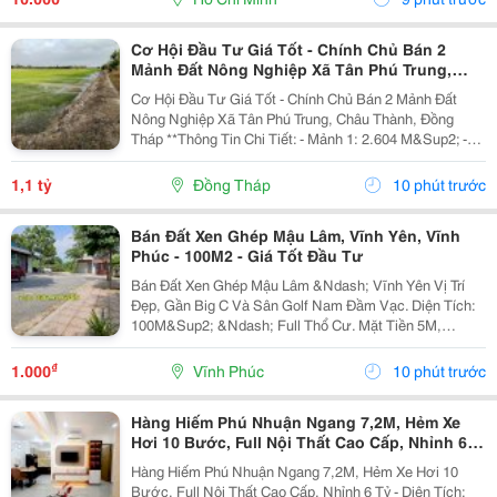
Toàn...
Cơ Hội Đầu Tư Giá Tốt - Chính Chủ Bán 2
Mảnh Đất Nông Nghiệp Xã Tân Phú Trung,
Châu Thành, Đồng Tháp
Cơ Hội Đầu Tư Giá Tốt - Chính Chủ Bán 2 Mảnh Đất
Nông Nghiệp Xã Tân Phú Trung, Châu Thành, Đồng
Tháp **Thông Tin Chi Tiết: - Mảnh 1: 2.604 M&Sup2; -
Mảnh 2: 1.527 M&Sup2; - Tổng Diện Tích: 4.131
M&Sup2; Giá Bán: 1 Tỷ 100 Triệu (Bán Cả 2 Mảnh, Có...
1,1 tỷ
Đồng Tháp
10 phút trước
Bán Đất Xen Ghép Mậu Lâm, Vĩnh Yên, Vĩnh
Phúc - 100M2 - Giá Tốt Đầu Tư
Bán Đất Xen Ghép Mậu Lâm &Ndash; Vĩnh Yên Vị Trí
Đẹp, Gần Big C Và Sân Golf Nam Đầm Vạc. Diện Tích:
100M&Sup2; &Ndash; Full Thổ Cư. Mặt Tiền 5M,
Đường Rộng 13,5M. Chỉ 5 Phút Đến Big C Và Bến Xe
Vĩnh Yên. Liền Kề Các Khu Đô Thị: Nam Đầm Vạc,...
₫
1.000
Vĩnh Phúc
10 phút trước
Hàng Hiếm Phú Nhuận Ngang 7,2M, Hẻm Xe
Hơi 10 Bước, Full Nội Thất Cao Cấp, Nhỉnh 6
Tỷ
Hàng Hiếm Phú Nhuận Ngang 7,2M, Hẻm Xe Hơi 10
Bước, Full Nội Thất Cao Cấp, Nhỉnh 6 Tỷ - Diện Tích: