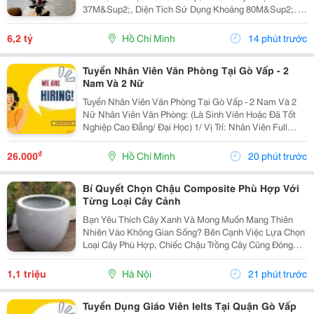
37M&Sup2;, Diện Tích Sử Dụng Khoảng 80M&Sup2;. -
Kết Cấu: 1 Trệt 1 Lầu, Gồm 3 Phòng Ngủ, 2 Wc; Có 1
Phòng Ngủ Tầng Trệt, Ban Công Thông 2 Phòng...
6,2 tỷ
Hồ Chí Minh
14 phút trước
Tuyển Nhân Viên Văn Phòng Tại Gò Vấp - 2
Nam Và 2 Nữ
Tuyển Nhân Viên Văn Phòng Tại Gò Vấp - 2 Nam Và 2
Nữ Nhân Viên Văn Phòng: (Là Sinh Viên Hoặc Đã Tốt
Nghiệp Cao Đẳng/ Đại Học) 1/ Vị Trí: Nhân Viên Full
Time (2 Nam 2 Nữ) Ca Làm: 13:00 Đến 21:00 (1 Tháng
Được Nghỉ Phép 1 Ngày, Và Hưởng Các Ngày...
₫
26.000
Hồ Chí Minh
20 phút trước
Bí Quyết Chọn Chậu Composite Phù Hợp Với
Từng Loại Cây Cảnh
Bạn Yêu Thích Cây Xanh Và Mong Muốn Mang Thiên
Nhiên Vào Không Gian Sống? Bên Cạnh Việc Lựa Chọn
Loại Cây Phù Hợp, Chiếc Chậu Trồng Cây Cũng Đóng
Vai Trò Vô Cùng Quan Trọng. Không Chỉ Là Nơi Giúp
Cây Phát Triển Khỏe Mạnh, Chậu Còn Góp Phần Tạo
1,1 triệu
Hà Nội
21 phút trước
Nên Vẻ...
Tuyển Dụng Giáo Viên Ielts Tại Quận Gò Vấp