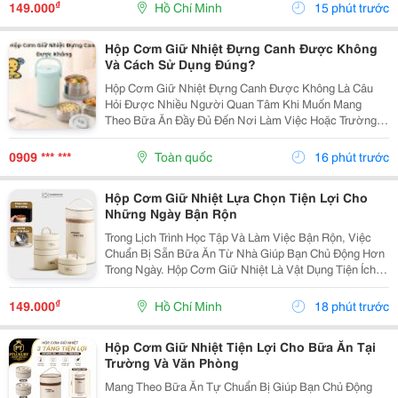
Văn Phòng Hoặc Trong Những Chuyến Đi. Chọn Hộp Có
₫
149.000
Hồ Chí Minh
15 phút trước
Số Ngăn...
Hộp Cơm Giữ Nhiệt Đựng Canh Được Không
Và Cách Sử Dụng Đúng?
Hộp Cơm Giữ Nhiệt Đựng Canh Được Không Là Câu
Hỏi Được Nhiều Người Quan Tâm Khi Muốn Mang
Theo Bữa Ăn Đầy Đủ Đến Nơi Làm Việc Hoặc Trường
Học. So Với Cơm Hay Thức Ăn Khô, Canh Là Món Ăn
Có Nhiều Nước Nên Người Dùng Thường Lo Ngại Về
0909 *** ***
Toàn quốc
16 phút trước
Khả Năng Giữ...
Hộp Cơm Giữ Nhiệt Lựa Chọn Tiện Lợi Cho
Những Ngày Bận Rộn
Trong Lịch Trình Học Tập Và Làm Việc Bận Rộn, Việc
Chuẩn Bị Sẵn Bữa Ăn Từ Nhà Giúp Bạn Chủ Động Hơn
Trong Ngày. Hộp Cơm Giữ Nhiệt Là Vật Dụng Tiện Ích,
Hỗ Trợ Mang Theo Cơm Và Các Món Ăn Một Cách Gọn
Gàng, Phù Hợp Với Nhiều Nhu Cầu Sử Dụng. Chọn...
₫
149.000
Hồ Chí Minh
18 phút trước
Hộp Cơm Giữ Nhiệt Tiện Lợi Cho Bữa Ăn Tại
Trường Và Văn Phòng
Mang Theo Bữa Ăn Tự Chuẩn Bị Giúp Bạn Chủ Động