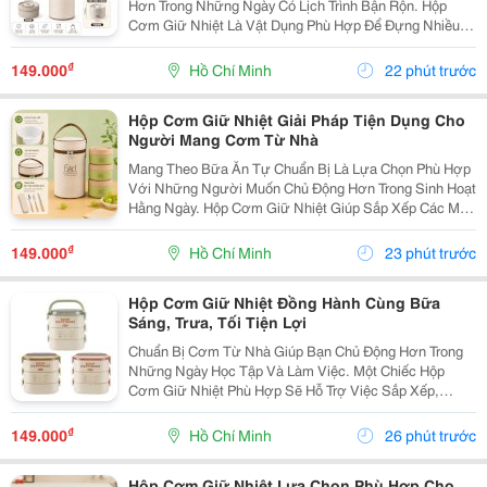
Hơn Trong Những Ngày Có Lịch Trình Bận Rộn. Hộp
Cơm Giữ Nhiệt Là Vật Dụng Phù Hợp Để Đựng Nhiều
Món Ăn, Dễ Dàng Mang Theo Khi Đi Học, Đi Làm Hoặc
Tham Gia Các Hoạt Động Bên Ngoài. Lựa Chọn Hộp Có
₫
149.000
Hồ Chí Minh
22 phút trước
Nhiều...
Hộp Cơm Giữ Nhiệt Giải Pháp Tiện Dụng Cho
Người Mang Cơm Từ Nhà
Mang Theo Bữa Ăn Tự Chuẩn Bị Là Lựa Chọn Phù Hợp
Với Những Người Muốn Chủ Động Hơn Trong Sinh Hoạt
Hằng Ngày. Hộp Cơm Giữ Nhiệt Giúp Sắp Xếp Các Món
Ăn Gọn Gàng, Thuận Tiện Mang Đến Trường, Văn
Phòng Hoặc Sử Dụng Trong Những Chuyến Đi. Chọn
₫
149.000
Hồ Chí Minh
23 phút trước
Hộp Cơm...
Hộp Cơm Giữ Nhiệt Đồng Hành Cùng Bữa
Sáng, Trưa, Tối Tiện Lợi
Chuẩn Bị Cơm Từ Nhà Giúp Bạn Chủ Động Hơn Trong
Những Ngày Học Tập Và Làm Việc. Một Chiếc Hộp
Cơm Giữ Nhiệt Phù Hợp Sẽ Hỗ Trợ Việc Sắp Xếp,
Mang Theo Và Sử Dụng Bữa Ăn Thuận Tiện Hơn, Đặc
Biệt Với Những Người Thường Xuyên Ăn Trưa Bên
₫
149.000
Hồ Chí Minh
26 phút trước
Ngoài. Chọn...
Hộp Cơm Giữ Nhiệt Lựa Chọn Phù Hợp Cho