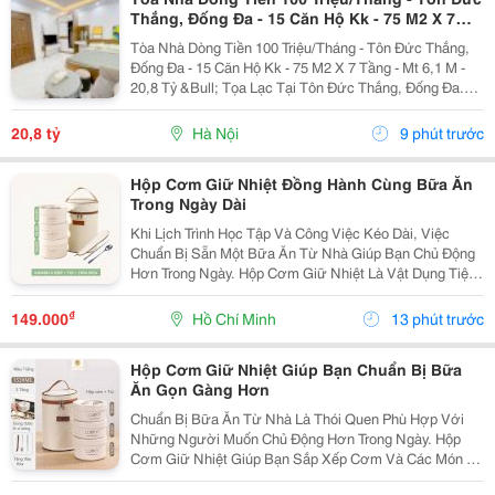
Thắng, Đống Đa - 15 Căn Hộ Kk - 75 M2 X 7
Tầng - Mt 6,1 M - 20,8 Tỷ
Tòa Nhà Dòng Tiền 100 Triệu/Tháng - Tôn Đức Thắng,
Đống Đa - 15 Căn Hộ Kk - 75 M2 X 7 Tầng - Mt 6,1 M -
20,8 Tỷ &Bull; Tọa Lạc Tại Tôn Đức Thắng, Đống Đa.
Cách Mặt Phố Khoảng 50 Mét, Cách Ô Tô Tránh Khoảng
10 Mét, Vị Trí Thuận Tiện Khai Thác...
20,8 tỷ
Hà Nội
9 phút trước
Hộp Cơm Giữ Nhiệt Đồng Hành Cùng Bữa Ăn
Trong Ngày Dài
Khi Lịch Trình Học Tập Và Công Việc Kéo Dài, Việc
Chuẩn Bị Sẵn Một Bữa Ăn Từ Nhà Giúp Bạn Chủ Động
Hơn Trong Ngày. Hộp Cơm Giữ Nhiệt Là Vật Dụng Tiện
Lợi, Hỗ Trợ Mang Theo Nhiều Món Ăn Và Phù Hợp Với
Những Người Thường Xuyên Ăn Trưa Tại Trường,
₫
149.000
Hồ Chí Minh
13 phút trước
Văn...
Hộp Cơm Giữ Nhiệt Giúp Bạn Chuẩn Bị Bữa
Ăn Gọn Gàng Hơn
Chuẩn Bị Bữa Ăn Từ Nhà Là Thói Quen Phù Hợp Với
Những Người Muốn Chủ Động Hơn Trong Ngày. Hộp
Cơm Giữ Nhiệt Giúp Bạn Sắp Xếp Cơm Và Các Món Ăn
Kèm Gọn Gàng, Thuận Tiện Mang Theo Đến Trường,