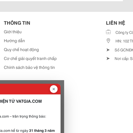
THÔNG TIN
LIÊN HỆ
Giới thiệu
Công ty C
Hướng dẫn
HN: 102 T
➤
Quy chế hoạt động
Số GCNĐKD
➤
Cơ chế giải quyết tranh chấp
Nơi cấp: S
Chính sách bảo vệ thông tin
IỆN TỬ VATGIA.COM
.com – trân trọng thông báo:
gia.com kể từ ngày
31 tháng 3 năm