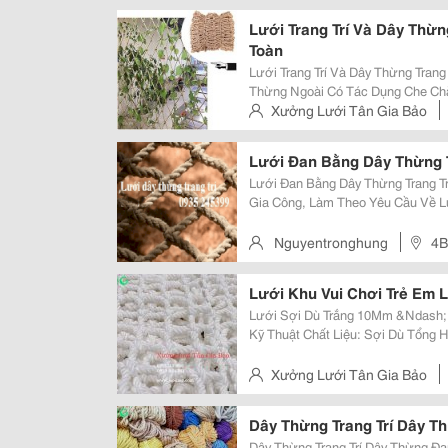
Hưng, Phường Tây Mỗ, Quận N
Lưới Trang Trí Và Dây Thừn
Toàn
Lưới Trang Trí Và Dây Thừng Trang Trí,
Thừng Ngoài Có Tác Dụng Che Ch
Lao Động , Còn Được Sử Dụng Phổ 
Xưởng Lưới Tân Gia Bảo
Quán Cà Phê Hay Các Shop Thời Tr
Hưng, Phường Tây Mỗ, Quận N
Lưới Đan Bằng Dây Thừng T
Lưới Đan Bằng Dây Thừng Trang Trí T
Gia Công, Làm Theo Yêu Cầu Về Lư
Chắn Ban Công, Lưới Chống Rơi, 
Rơi, Lưới Trang Trí Dây Bố.
Nguyentronghung
4B
Tphcm
Lưới Khu Vui Chơi Trẻ Em 
Lưới Sợi Dù Trắng 10Mm &Ndash; Ô 5Cm
Kỹ Thuật Chất Liệu: Sợi Dù Tổng Hợp (Pp/Pe Cao Cấp) Màu Sắc: Trắng Đường
Kính Sợi: 10Mm (Loại Lớn, Rất Chắc Chắn) Kích Thước Ô 
Đan...
Xưởng Lưới Tân Gia Bảo
Phường Tây Mỗ, Quận Nam Từ 
Dây Thừng Trang Trí Dây 
Dây Thừng Trang Trí Dây Thừng Đan Lưới Dây Thừng Màu Nâu Công Dụng Của