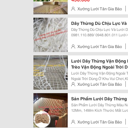
Xưởng Lưới Tân Gia Bảo
Phường Tây Mỗ, Quận Nam Từ 
Dây Thừng Dù Chịu Lực Và
Dây Thừng Dù Chịu Lực Và Lưới Dây T
0981.110.889/ 0948.801.011 Lưới Cẩu Hàng Hóa An Toàn Chịu Lực Cao,Lưới
Bao Hàng Hóa Để Xuất Nhập Khẩu Lưới Bao Hàng Container Lưới Che Ph
Xưởng Lưới Tân Gia Bảo
Hưng, Phường Tây Mỗ, Quận N
Lưới Dây Thừng Vận Động N
Trèo Vận Động Ngoài Trời 
Lưới Dây Thừng Vận Động Ngoài Trời Cho Trẻ Nhỏ 
Ngoài Trời Dùng Ở Khu Vui Chơi,Khu
Thừng Đan Thủ Công Các Nút Thắt Chắc Chắn. Lưới
Xưởng Lưới Tân Gia Bảo
Không Thể Thiếu Cho Bé Khi Vận Đ
Hưng, Phường Tây Mỗ, Quận N
Sản Phẩm Lưới Dây Thừng 
Sản Phẩm Lưới Dây Thừng Màu Nâu Sợi Dây Đa
12Mm, 14Mm Kích Thước Mắt Lưới 10X10, 14X14, 15X15, 20X20, 25X25..
Mọi Chi Tiết Vui Lòng Liên Hệ 0981.110.889 0948.801.011 (Zalo, Sms, Call...)
Tây Mỗ, Nam Từ Liêm, Hà...
Xưởng Lưới Tân Gia Bảo