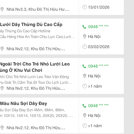
15/01/2026
Nhà Nv3.3, Khu Đô Thị Hữu Hưng,
Liêm, Hà Nội
 Lưới Dây Thừng Dù Cao Cấp
0948 *** ***
hừng Dù Cao Cấp Hotline
Hà Nội
ủ
03/02/2026
Công, Lưới Chắn Bảo Vệ Container 20',40' ...
Nhà Nv2.12, Khu Đô Thị Hữu
am Từ Liêm, Hà Nội
goài Trời Cho Trẻ Nhỏ Lưới Leo
0948 *** ***
Dùng Ở Khu Vui Chơi
Hà Nội
Lưới Leo Trèo Vận Động
 Giải Trí,Cắm Trại,Đi Tour Du Lịch Lưới
>1 năm
 Dây Thừng Leo Trèo
Nhà Nv2.12, Khu Đô Thị Hữu
ộng...
am Từ Liêm, Hà Nội
Màu Nâu Sợi Dây Đay
0948 *** ***
y Sợi 4Mm, 6Mm, 8Mm,
Hà Nội
>1 năm
Nhà Nv2.12, Khu Đô Thị Hữu