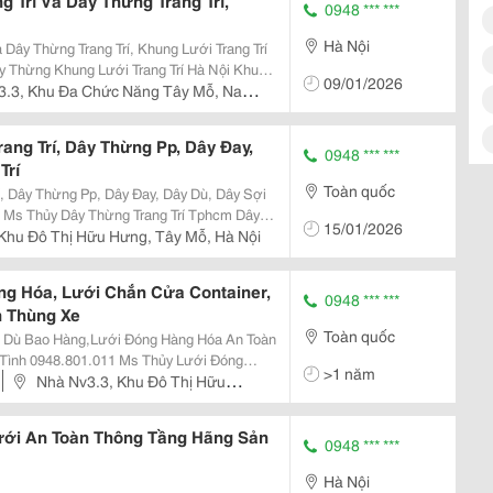
ng Trí Và Dây Thừng Trang Trí,
0948 *** ***
Hà Nội
à Dây Thừng Trang Trí, Khung Lưới Trang Trí
 Thừng Khung Lưới Trang Trí Hà Nội Khung
09/01/2026
ng Trang Trí Lưới Sắt Trang Trí Khung Lưới
3.3, Khu Đa Chức Năng Tây Mỗ, Nam
ang Trí, Dây Thừng Pp, Dây Đay,
0948 *** ***
Trí
Toàn quốc
, Dây Thừng Pp, Dây Đay, Dây Dù, Dây Sợi
15/01/2026
Khu Đô Thị Hữu Hưng, Tây Mỗ, Hà Nội
Thừng Trang Trí Hà Nội Lưới Dây Thừng Trang Trí Dây Thừng Trang Trí Đà Nẵng
g Hóa, Lưới Chắn Cửa Container,
0948 *** ***
n Thùng Xe
Toàn quốc
 Dù Bao Hàng,Lưới Đóng Hàng Hóa An Toàn
 0948.801.011 Ms Thủy Lưới Đóng
>1 năm
gictics, Lưới Chắn Container
Nhà Nv3.3, Khu Đô Thị Hữu
ưới An Toàn Thông Tầng Hãng Sản
0948 *** ***
Hà Nội