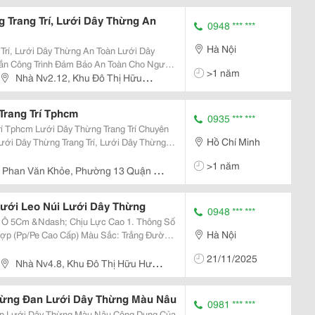
am Từ Liêm, Hà Nội
g Trang Trí, Lưới Dây Thừng An
0948 *** ***
Hà Nội
 Lưới Dây Thừng An Toàn Lưới Dây
ắn Công Trình Đảm Bảo An Toàn Cho Người
>1 năm
Biến Để Trang Trí Nhà Hàng, Spa, Các
Nhà Nv2.12, Khu Đô Thị Hữu
ang...
am Từ Liêm, Hà Nội
rang Trí Tphcm
0935 *** ***
phcm Lưới Dây Thừng Trang Trí Chuyên
Hồ Chí Minh
ới Dây Thừng Trang Trí, Lưới Dây Thừng
Lưới Cầu Thang, Lưới Dây Thừng Chống
>1 năm
.. Được...
 Phan Văn Khỏe, Phường 13 Quận 5
Lưới Leo Núi Lưới Dây Thừng
0948 *** ***
 &Ndash; Chịu Lực Cao 1. Thông Số
Hà Nội
Lưới: 5Cm X 5Cm
21/11/2025
Nhà Nv4.8, Khu Đô Thị Hữu Hưng,
Liêm, Hà Nội
Thừng Đan Lưới Dây Thừng Màu Nâu
0981 *** ***