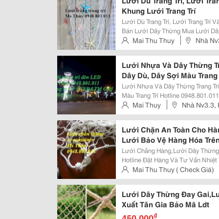
Lưới Dù Trang Trí, Lưới Tra
Khung Lưới Trang Trí
Lưới Dù Trang Trí, Lưới Trang Trí V
Bán Lưới Dây Thừng Mua Lưới Dây
Lưới Trang Trí Tphcm Lưới Dây Thừ
Mai Thu Thuy
Nhà Nv
Sắt Trang Trí Khung Lướ
Từ Liêm, Hà Nội
Lưới Nhựa Và Dây Thừng Tr
Dây Dù, Dây Sợi Màu Trang 
Lưới Nhựa Và Dây Thừng Trang Trí
Màu Trang Trí Hotline 0948.801.011 Ms Thủy Dây Thừng Trang Trí Tphcm Dây
Mai Thuy
Nhà Nv3.3, 
Lưới Chặn An Toàn Cho Hàn
Lưới Bảo Vệ Hàng Hóa Trê
Lưới Chằng Hàng,Lưới Dây Thừng
Hotline Đặt Hàng Và Tư Vấn Nhiệt Tình
Hàng Hóa Bao Phủ Kiện Hàng Khi Vận Chuyển Lo
Mai Thu Thuy ( Check Giá)
Hàng Hóa Xuất Nhập Khẩu
Hưng, Tây Mỗ, Hà Nội
Lưới Dây Thừng Đay Gai,L
Xuất Tân Gia Bảo Mã Ldt
₫
450.000