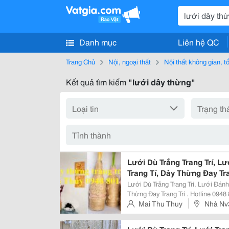
Danh mục
Liên hệ QC
Trang Chủ
Nội, ngoại thất
Nội thất không gian, 
Kết quả tìm kiếm
"lưới dây thừng"
Lưới Dù Trắng Trang Trí, L
Trang Tí, Dây Thừng Đay Tra
Lưới Dù Trắng Trang Trí, Lưới Đánh
Thừng Đay Trang Trí . Hotline 0948 801 011 [Hd] Dây Thừng Trang Trí Đẹp Tại
Các Quán Shop Lưới Trang Trí Mà
Mai Thu Thuy
Nhà Nv
[Hcm] Lưới Tran
Từ Liêm, Hà Nội