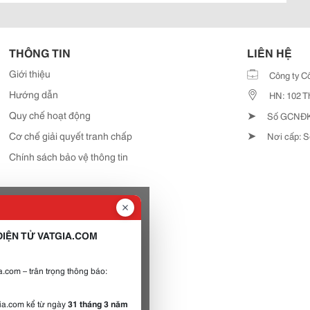
THÔNG TIN
LIÊN HỆ
Giới thiệu
Công ty C
Hướng dẫn
HN: 102 T
➤
Quy chế hoạt động
Số GCNĐKD
➤
Cơ chế giải quyết tranh chấp
Nơi cấp: S
Chính sách bảo vệ thông tin
IỆN TỬ VATGIA.COM
.com – trân trọng thông báo:
gia.com kể từ ngày
31 tháng 3 năm