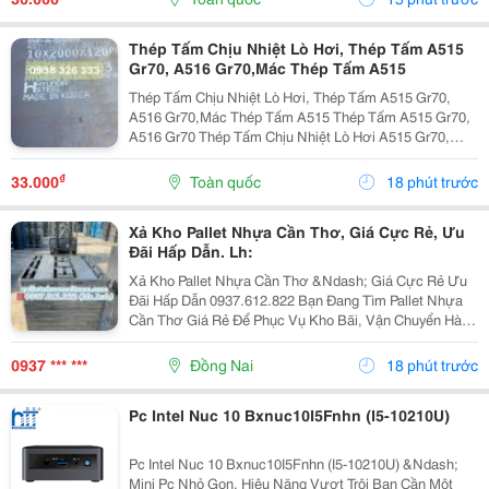
Cao,...
Thép Tấm Chịu Nhiệt Lò Hơi, Thép Tấm A515
Gr70, A516 Gr70,Mác Thép Tấm A515
Thép Tấm Chịu Nhiệt Lò Hơi, Thép Tấm A515 Gr70,
A516 Gr70,Mác Thép Tấm A515 Thép Tấm A515 Gr70,
A516 Gr70 Thép Tấm Chịu Nhiệt Lò Hơi A515 Gr70,
A516 Gr70,20Mm,25Mm Thép Tấm Lò Hơi A515 Gr70
Là Loại Thép Hợp Kim Carbon-Silicon Chất Lượng
₫
33.000
Toàn quốc
18 phút trước
Cao,...
Xả Kho Pallet Nhựa Cần Thơ, Giá Cực Rẻ, Ưu
Đãi Hấp Dẫn. Lh:
Xả Kho Pallet Nhựa Cần Thơ &Ndash; Giá Cực Rẻ Ưu
Đãi Hấp Dẫn 0937.612.822 Bạn Đang Tìm Pallet Nhựa
Cần Thơ Giá Rẻ Để Phục Vụ Kho Bãi, Vận Chuyển Hàng
Hóa Hay Xuất Khẩu? Đây Chính Là Cơ Hội Không Nên
Bỏ Lỡ! ✅ Vì Sao Nên Chọn Pallet Nhựa Xả Kho? ...
0937 *** ***
Đồng Nai
18 phút trước
Pc Intel Nuc 10 Bxnuc10I5Fnhn (I5-10210U)
Pc Intel Nuc 10 Bxnuc10I5Fnhn (I5-10210U) &Ndash;
Mini Pc Nhỏ Gọn, Hiệu Năng Vượt Trội Bạn Cần Một