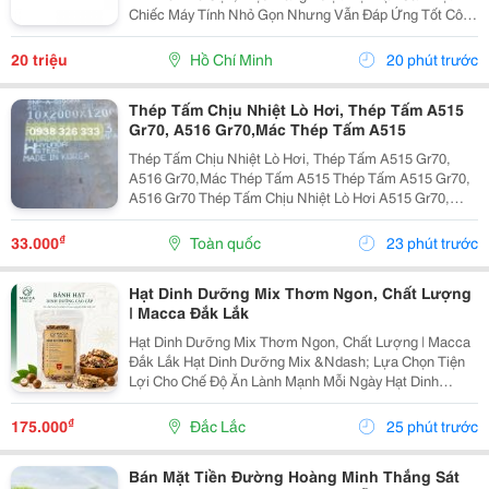
Chiếc Máy Tính Nhỏ Gọn Nhưng Vẫn Đáp Ứng Tốt Công
Việc Văn Phòng, Học Tập Hay Giải Trí? Pc Intel Nuc 10
Bxnuc10I5Fnhn (I5-10210U) Là Lựa Chọn Lý Tưởng...
20 triệu
Hồ Chí Minh
20 phút trước
Thép Tấm Chịu Nhiệt Lò Hơi, Thép Tấm A515
Gr70, A516 Gr70,Mác Thép Tấm A515
Thép Tấm Chịu Nhiệt Lò Hơi, Thép Tấm A515 Gr70,
A516 Gr70,Mác Thép Tấm A515 Thép Tấm A515 Gr70,
A516 Gr70 Thép Tấm Chịu Nhiệt Lò Hơi A515 Gr70,
A516 Gr70,20Mm,25Mm Thép Tấm Lò Hơi A515 Gr70
Là Loại Thép Hợp Kim Carbon-Silicon Chất Lượng
₫
33.000
Toàn quốc
23 phút trước
Cao,...
Hạt Dinh Dưỡng Mix Thơm Ngon, Chất Lượng
| Macca Đắk Lắk
Hạt Dinh Dưỡng Mix Thơm Ngon, Chất Lượng | Macca
Đắk Lắk Hạt Dinh Dưỡng Mix &Ndash; Lựa Chọn Tiện
Lợi Cho Chế Độ Ăn Lành Mạnh Mỗi Ngày Hạt Dinh
Dưỡng Mix Là Sự Kết Hợp Của Nhiều Loại Hạt Giàu
Dưỡng Chất, Mang Đến Hương Vị Thơm Ngon Và Tiện
₫
175.000
Đắc Lắc
25 phút trước
Lợi...
Bán Mặt Tiền Đường Hoàng Minh Thắng Sát