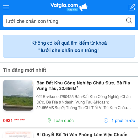
Không có kết quả tìm kiếm từ khoá
"lưới che chắn con trùng"
Tin đăng mới nhất
Bán Đất Khu Công Nghiệp Châu Đức, Bà Rịa
Vũng Tàu, 22.656M²
021Brvtkcncd280425 Bán Đất Khu Công Nghiệp Châu
Đức, Bà Rịa &Ndash; Vũng Tàu &Ndash;
22.656M&Sup2; Thông Tin Chi Tiết Vị Trí: Kcn Châu
Đức, Tỉnh Bà Rịa &Ndash; Vũng Tàu. Tổng Diện Tích
Đất: 22.656M&Sup2; Diện Tích Sử Dụng Diện Tích Đất
0931 *** ***
Toàn quốc
1 phút trước
Công...
Bí Quyết Bố Trí Văn Phòng Làm Việc Chuẩn