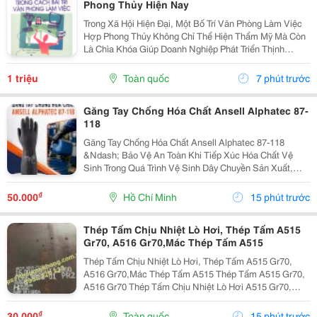
Phong Thủy Hiện Nay
Trong Xã Hội Hiện Đại, Một Bố Trí Văn Phòng Làm Việc
Hợp Phong Thủy Không Chỉ Thể Hiện Thẩm Mỹ Mà Còn
Là Chìa Khóa Giúp Doanh Nghiệp Phát Triển Thịnh
Vượng. Văn Phòng Là Nơi Hội Tụ Năng Lượng Của Con
Người, Tài Vận Và Trí Tuệ. Nếu Dòng Khí Trong...
1 triệu
Toàn quốc
7 phút trước
Găng Tay Chống Hóa Chất Ansell Alphatec 87-
118
Găng Tay Chống Hóa Chất Ansell Alphatec 87-118
&Ndash; Bảo Vệ An Toàn Khi Tiếp Xúc Hóa Chất Vệ
Sinh Trong Quá Trình Vệ Sinh Dây Chuyền Sản Xuất,
Nhà Máy Và Khu Công Nghiệp, Người Lao Động
Thường Xuyên Tiếp Xúc Với Hóa Chất Tẩy Rửa, Dung
₫
50.000
Hồ Chí Minh
15 phút trước
Dịch Khử...
Thép Tấm Chịu Nhiệt Lò Hơi, Thép Tấm A515
Gr70, A516 Gr70,Mác Thép Tấm A515
Thép Tấm Chịu Nhiệt Lò Hơi, Thép Tấm A515 Gr70,
A516 Gr70,Mác Thép Tấm A515 Thép Tấm A515 Gr70,
A516 Gr70 Thép Tấm Chịu Nhiệt Lò Hơi A515 Gr70,
A516 Gr70,20Mm,25Mm Thép Tấm Lò Hơi A515 Gr70
Là Loại Thép Hợp Kim Carbon-Silicon Chất Lượng
₫
30.000
Toàn quốc
15 phút trước