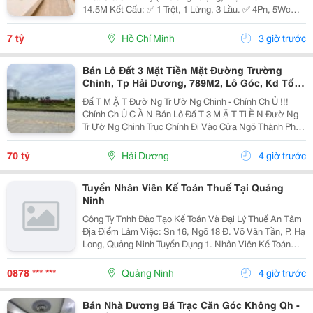
14.5M Kết Cấu: ✅ 1 Trệt, 1 Lửng, 3 Lầu. ✅ 4Pn, 5Wc
(Có Thể Bố Trí 6Pn). ✅ Phòng Thờ, Phòng Giặt, Sân
Thượng. Hẻm Xe Tải, Gần Mặt Tiền, Thuận...
7 tỷ
Hồ Chí Minh
3 giờ trước
Bán Lô Đất 3 Mặt Tiền Mặt Đường Trường
Chinh, Tp Hải Dương, 789M2, Lô Góc, Kd Tốt,
Vị Trí Đẹp
Đấ T M Ặ T Đườ Ng Tr Ườ Ng Chinh - Chính Ch Ủ !!!
Chính Ch Ủ C Ầ N Bán Lô Đấ T 3 M Ặ T Ti Ề N Đườ Ng
Tr Ườ Ng Chinh Trục Chính Đi Vào Cửa Ngõ Thành Ph Ố
H Ả I D Ươ Ng - Di Ệ N Tích 789M2, Lô Góc 3 M Ặ T Ti Ề
N - H Ướ Ng Tây, Nam, B Ắ C - V Ị...
70 tỷ
Hải Dương
4 giờ trước
Tuyển Nhân Viên Kế Toán Thuế Tại Quảng
Ninh
Công Ty Tnhh Đào Tạo Kế Toán Và Đại Lý Thuế An Tâm
Địa Điểm Làm Việc: Sn 16, Ngõ 18 Đ. Võ Văn Tần, P. Hạ
Long, Quảng Ninh Tuyển Dụng 1. Nhân Viên Kế Toán
Thuế : 05 Mô Tả Công Việc: &Bull; Thực Hiện Các Công
Việc Liên Quan Đến Kế Toán Thuế...
0878 *** ***
Quảng Ninh
4 giờ trước
Bán Nhà Dương Bá Trạc Căn Góc Không Qh -