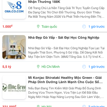
Nhận Thưởng 188K
O8 Trang Chủ Là Nền Tảng Giải Trí Trực Tuyến Cung Cấp
Đa Dạng Các Trò Chơi Đổi Thưởng, Được Giới Thiệu
Ra Mắt Trong Năm 2026 Và Phát Triển Hướng Đến Thị
Trường Châu Á. Theo Thông Tin Từ Nền Tảng, O8 Hoạt
Động Theo Các Tiêu Chuẩn Áp Dụng Trong Lĩnh...
₫
1.000
Toàn quốc
1 giờ trước
Nhà Đẹp Gò Vấp - Sát Đại Học Công Nghiệp
Nhà Đẹp Gò Vấp - Sát Đại Học Công Nghiệp Tọa Lạc Tại
Nguyễn Thái Sơn, Phường 5 Gò Vấp, Dễ Dàng Kết Nối
Mọi Tiện Ích! Diện Tích: 38M2 Tổng Giá: 5.5 Tỷ Vnđ Kết
Cấu: Nhà 1 Trệt 2 Lầu Kiên Cố, 3Pn, 3Wc, Ban Công,
Sân Thượng Thoáng Mát, Sẵn Sàng Dọn...
5,5 tỷ
Hồ Chí Minh
1 giờ trước
Mì Konjac Shirataki Healthy Mộc Green - Giải
Pháp Dinh Dưỡng Lành Mạnh Cho Cuộc Sống
Hiện Đại
Nếu Bạn Đang Tìm Kiếm Một Giải Pháp Bổ Sung Dinh
Dưỡng Vừa Thơm Ngon, Vừa Tiện Lợi Để Bắt Đầu
Ngày Mới Hoặc Nạp Năng Lượng Sau Giờ Làm Việc,
Thì Mì Konjac Shirataki Healthy Mộc Green Chính Là
Lựa Chọn Hoàn Hảo. Vì Sao Nên Lựa Chọn Mì Konjac...
₫
321.000
Hà Nội
2 giờ trước