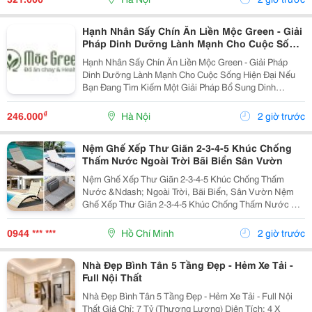
Hạnh Nhân Sấy Chín Ăn Liền Mộc Green - Giải
Pháp Dinh Dưỡng Lành Mạnh Cho Cuộc Sống
Hiện Đại
Hạnh Nhân Sấy Chín Ăn Liền Mộc Green - Giải Pháp
Dinh Dưỡng Lành Mạnh Cho Cuộc Sống Hiện Đại Nếu
Bạn Đang Tìm Kiếm Một Giải Pháp Bổ Sung Dinh
Dưỡng Vừa Thơm Ngon, Vừa Tiện Lợi Để Bắt Đầu
Ngày Mới Hoặc Nạp Năng Lượng Sau Giờ Làm Việc,
₫
246.000
Hà Nội
2 giờ trước
Thì Hạnh Nhân...
Nệm Ghế Xếp Thư Giãn 2-3-4-5 Khúc Chống
Thấm Nước Ngoài Trời Bãi Biển Sân Vườn
Nệm Ghế Xếp Thư Giãn 2-3-4-5 Khúc Chống Thấm
Nước &Ndash; Ngoài Trời, Bãi Biển, Sân Vườn Nệm
Ghế Xếp Thư Giãn 2-3-4-5 Khúc Chống Thấm Nước Có
Nhiều Mẫu, Kích Thước, Màu Sắc Và Chất Liệu Phù
Hợp Nhu Cầu Lựa Chọn. Sản Phẩm Hoàn Thiện Tỉ Mỉ,
0944 *** ***
Hồ Chí Minh
2 giờ trước
Bền Đẹp,...
Nhà Đẹp Bình Tân 5 Tầng Đẹp - Hẻm Xe Tải -
Full Nội Thất
Nhà Đẹp Bình Tân 5 Tầng Đẹp - Hẻm Xe Tải - Full Nội
Thất Giá Chỉ: 7 Tỷ (Thương Lượng) Diện Tích: 4 X