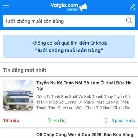
Không có kết quả tìm kiếm từ khoá
"lưới chống muỗi côn trùng"
Tin đăng mới nhất
Tuyển Nv Kế Toán Nội Bộ Làm Ở Hoài Đức Hà
Nội
Công Ty Tnhh Sản Xuất Và Xnk Thanh Thủy Tuyển Kế
Toán Nội Bộ Số Lượng: 01 Người Mức Lương: Thỏa
Thuận Thời Gian Làm Việc: Theo Giờ Hành Chính Từ
Thứ 2 Đến Thứ 7. Nội Dung Công Việc: - Làm Hợp Đồng
Mua Bán, Tính Lương Nhân Viên, Hợp...
15 triệu
Hà Nội
3 phút trước
O8 Cháy Cùng World Cup 2026: Săn Kèo Vàng,