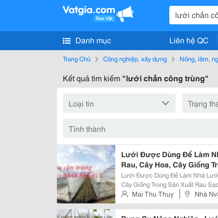
Danh mục
Liên hệ QC
Trang Chủ
Công nghiệp, xây dựng
Nông, lâm, n
Kết quả tìm kiếm
"lưới chắn công trùng"
Lưới Được Dùng Để Làm Nh
Rau, Cây Hoa, Cây Giống T
Lưới Được Dùng Để Làm Nhà Lưới
Cây Giống Trong Sản Xuất Rau Sạch, Lưới Chắn Công Trùng - Nhà Lưới 
Nông Nghiệp . Công Dụng: Lưới 
Mai Thu Thuy
Nhà Nv
Trùng Cho Cây Rau, Cây Hoa, Cây 
Từ Liêm, Hà Nội