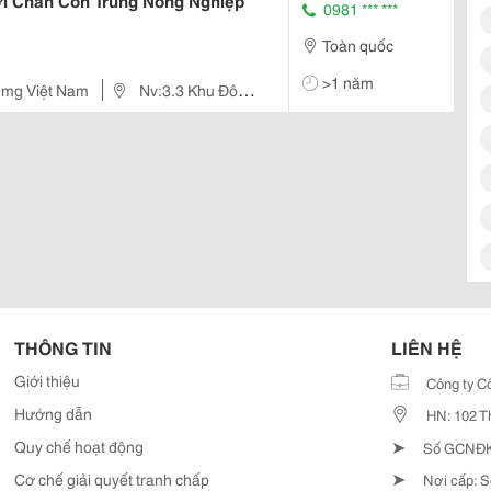
ới Chắn Côn Trùng Nông Nghiệp
0981 *** ***
Toàn quốc
>1 năm
Img Việt Nam
Nv:3.3 Khu Đô
THÔNG TIN
LIÊN HỆ
Giới thiệu
Công ty C
Hướng dẫn
HN: 102 T
➤
Quy chế hoạt động
Số GCNĐKD
➤
Cơ chế giải quyết tranh chấp
Nơi cấp: S