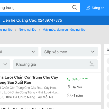
Đăng tin
Liên hệ Quảng Cáo: 02439747875
gư nghiệp
Nông nghiệp
Máy móc, dụng cụ nông nghiệp
B
Khoảng giá
à Lưới Chắn Côn Trùng Cho Cây
0948 *** ***
rong Sản Xuất Rau
Hà Nội
 Chắn Côn Trùng Cho Cây Rau, Cây Hoa,
- Lưới
>1 năm
Được Dùng Để Làm Nhà Lưới Chắn Côn
3.3, Khu Đa Chức Năng Tây Mỗ, Nam
Giống