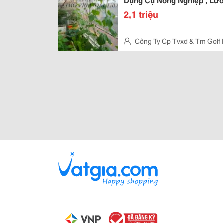
Dụng Cụ Nông Nghiệp , Lư
2,1 triệu
Công Ty Cp Tvxd & Tm Golf 
Thị Hữu Hưng,Tây Mỗ,Hà Nội.