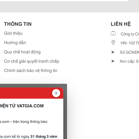
THÔNG TIN
LIÊN HỆ
Giới thiệu
Công ty C
Hướng dẫn
HN: 102 T
➤
Quy chế hoạt động
Số GCNĐKD
➤
Cơ chế giải quyết tranh chấp
Nơi cấp: S
Chính sách bảo vệ thông tin
IỆN TỬ VATGIA.COM
.com – trân trọng thông báo:
gia.com kể từ ngày
31 tháng 3 năm