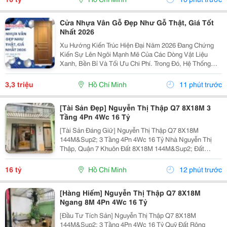
8M 3...
Cửa Nhựa Vân Gỗ Đẹp Như Gỗ Thật, Giá Tốt
Nhất 2026
Xu Hướng Kiến Trúc Hiện Đại Năm 2026 Đang Chứng
Kiến Sự Lên Ngôi Mạnh Mẽ Của Các Dòng Vật Liệu
Xanh, Bền Bỉ Và Tối Ưu Chi Phí. Trong Đó, Hệ Thống
Cửa Nhựa Vân Gỗ Chính Là Sự Lựa Chọn Hàng Đầu Để
Thay Thế Cửa Gỗ Tự Nhiên Truyền Thống. Với Công
3,3 triệu
Hồ Chí Minh
11 phút trước
Nghệ...
[Tài Sản Đẹp] Nguyễn Thị Thập Q7 8X18M 3
Tầng 4Pn 4Wc 16 Tỷ
[Tài Sản Đáng Giữ] Nguyễn Thị Thập Q7 8X18M
144M&Sup2; 3 Tầng 4Pn 4Wc 16 Tỷ Nhà Nguyễn Thị
Thập, Quận 7 Khuôn Đất 8X18M 144M&Sup2; Đất
Ngang 8M Nhà 3 Tầng 4 Phòng Ngủ &Ndash; 4 Toilet.
Thông Số 8X18M 144M&Sup2; Ngang 8M 3 Tầng 4Pn
16 tỷ
Hồ Chí Minh
12 phút trước
4Wc. Điểm Đáng...
[Hàng Hiếm] Nguyễn Thị Thập Q7 8X18M
Ngang 8M 4Pn 4Wc 16 Tỷ
[Đầu Tư Tích Sản] Nguyễn Thị Thập Q7 8X18M
144M&Sup2; 3 Tầng 4Pn 4Wc 16 Tỷ Quỹ Đất Rộng