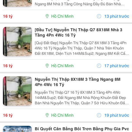
Ngang 8M Nhà 3 Tầng Công Năng Đầy Đủ Bán Nhà
Nguyễn Thị Thập, Quận 7 Khuôn Đất 8X18M, Tổng Diện
Tích 144M&Sup2; Ngang 8M Kết Cấu 3 Tầng 4 Phòng
16 tỷ
Hồ Chí Minh
13 phút trước
Ngủ &Ndash; 4...
[Đầu Tư] Nguyễn Thị Thập Q7 8X18M Nhà 3
Tầng 4Pn 4Wc 16 Tỷ
[Quỹ Đất Đẹp] Nguyễn Thị Thập Q7 8X18M 3 Tầng 4Pn
4Wc 16 Tỷ Nguyễn Thị Thập, Quận 7 Nhà Trên Khuôn
Đất 8X18M, Diện Tích 144M&Sup2; Ngang 8M Kết Cấu
3 Tầng 4 Phòng Ngủ &Ndash; 4 Toilet. Thông Số 8X18M
144M&Sup2; Ngang 8M 3 Tầng 4Pn 4Wc. Lợi Thế...
16 tỷ
Hồ Chí Minh
17 phút trước
Nguyễn Thị Thập 8X18M 3 Tầng Ngang 8M
4Pn 4Wc 16 Tỷ
Nguyễn Thị Thập Q7 16 Tỷ 8X18M 3 Tầng 4Pn 4Wc
144M&Sup2; Đất Ngang 8M Nhà Rộng Khuôn Đất Đẹp
Bán Nhà Nguyễn Thị Thập, Quận 7 Sở Hữu Khuôn Đất
8X18M, Tổng Diện Tích 144M&Sup2; Nhà Xây 3 Tầng
Gồm 4 Phòng Ngủ, 4 Toilet. Thông Tin Nhà Diện Tích:...
16 tỷ
Hồ Chí Minh
19 phút trước
Bí Quyết Cân Bằng Bôi Trơn Bằng Phụ Gia Pvc