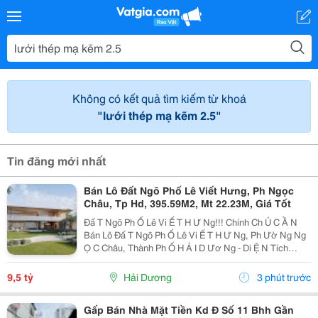
Không có kết quả tìm kiếm từ khoá
"lưới thép mạ kẽm 2.5"
Tin đăng mới nhất
Bán Lô Đất Ngõ Phố Lê Viết Hưng, Ph Ngọc
Châu, Tp Hd, 395.59M2, Mt 22.23M, Giá Tốt
Đấ T Ngõ Ph Ố Lê Vi Ế T H Ư Ng!!! Chính Ch Ủ C Ầ N
Bán Lô Đấ T Ngõ Ph Ố Lê Vi Ế T H Ư Ng, Ph Ườ Ng Ng
Ọ C Châu, Thành Ph Ố H Ả I D Ươ Ng - Di Ệ N Tích
395.59M2, M Ặ T Ti Ề N 22.23M - H Ướ Ng Nam - V Ị Trí
Đẹ P, Cách 1 Nhà Là Ra M Ặ T Ph Ố -...
9,5 tỷ
Hải Dương
3 phút trước
Gấp Bán Nhà Mặt Tiền Kd Đ Số 11 Bhh Gần