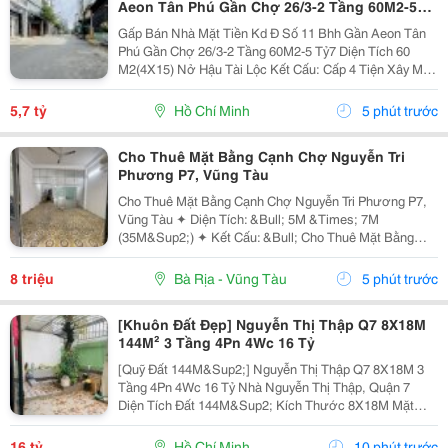
Aeon Tân Phú Gần Chợ 26/3-2 Tầng 60M2-5
Tỷ7
Gấp Bán Nhà Mặt Tiền Kd Đ Số 11 Bhh Gần Aeon Tân
Phú Gần Chợ 26/3-2 Tầng 60M2-5 Tỷ7 Diện Tích 60
M2(4X15) Nở Hậu Tài Lộc Kết Cấu: Cấp 4 Tiện Xây Mới
Khu Vực Xây Cao Tầng Ở Hoặc Cho Thuê Có Dòng Tiền
Vị Trí Tuyệt Đẹp Gần Chợ 26/3 Ngay Kênh Tham...
5,7 tỷ
Hồ Chí Minh
5 phút trước
Cho Thuê Mặt Bằng Cạnh Chợ Nguyễn Tri
Phương P7, Vũng Tàu
Cho Thuê Mặt Bằng Cạnh Chợ Nguyễn Tri Phương P7,
Vũng Tàu ✦ Diện Tích: &Bull; 5M &Times; 7M
(35M&Sup2;) ✦ Kết Cấu: &Bull; Cho Thuê Mặt Bằng
Tầng Trệt &Bull; Lối Đi Chung Với Chủ Nhà &Bull;
Không Ở Lại Qua Đêm ✦ Nội Thất: &Bull; Bàn Giao
8 triệu
Bà Rịa - Vũng Tàu
5 phút trước
Mặt...
[Khuôn Đất Đẹp] Nguyễn Thị Thập Q7 8X18M
144M² 3 Tầng 4Pn 4Wc 16 Tỷ
[Quỹ Đất 144M&Sup2;] Nguyễn Thị Thập Q7 8X18M 3
Tầng 4Pn 4Wc 16 Tỷ Nhà Nguyễn Thị Thập, Quận 7
Diện Tích Đất 144M&Sup2; Kích Thước 8X18M Mặt
Ngang 8M Kết Cấu 3 Tầng 4 Phòng Ngủ &Ndash; 4
Toilet. Thông Tin Nhanh 8X18M 144M&Sup2; Đất Ngang
16 tỷ
Hồ Chí Minh
10 phút trước