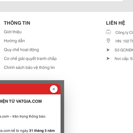
THÔNG TIN
LIÊN HỆ
Giới thiệu
Công ty C
Hướng dẫn
HN: 102 T
➤
Quy chế hoạt động
Số GCNĐKD
➤
Cơ chế giải quyết tranh chấp
Nơi cấp: S
Chính sách bảo vệ thông tin
IỆN TỬ VATGIA.COM
.com – trân trọng thông báo:
gia.com kể từ ngày
31 tháng 3 năm