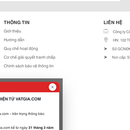
THÔNG TIN
LIÊN HỆ
Giới thiệu
Công ty C
Hướng dẫn
HN: 102 T
➤
Quy chế hoạt động
Số GCNĐKD
➤
Cơ chế giải quyết tranh chấp
Nơi cấp: S
Chính sách bảo vệ thông tin
IỆN TỬ VATGIA.COM
.com – trân trọng thông báo:
gia.com kể từ ngày
31 tháng 3 năm