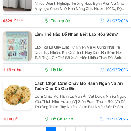
Nhiều Doanh Nghiệp, Trường Học, Bệnh Viện Và Nhà
Máy Lựa Chọn Nhờ Khả Năng Chịu Nước 100%, Độ
Bền Cao Và Tính Thẩm Mỹ Hiện Đại. Tuy Nhiên, Làm
Thế Nào Để Thi Công Vách Ngăn Compact Giá Rẻ Mà
0829 *** ***
Toàn quốc
21/07/2026
Vẫn Đảm Bảo...
Làm Thế Nào Để Nhận Biết Lão Hóa Sớm?
Lão Hóa Là Quy Luật Tự Nhiên Mà Ai Cũng Phải Trải
Qua. Tuy Nhiên, Khi Quá Trình Này Diễn Ra Sớm Hơn
Tuổi Thật, Cơ Thể Sẽ Xuất Hiện Nhiều Thay Đổi Ảnh
Hưởng Đến Sức Khỏe, Ngoại Hình Và Chất Lượng
Cuộc Sống. Ngày Nay, Áp Lực Công Việc, Thức Khuya,
1,19 triệu
Hà Nội
23/07/2026
Chế...
Cách Chọn Cơm Cháy Mỡ Hành Ngon Và An
Toàn Cho Cả Gia Đìn
Cơm Cháy Mỡ Hành Là Món Ăn Vặt Được Nhiều Người
Yêu Thích Nhờ Hương Vị Giòn Rụm, Thơm Béo Và Dễ
Thưởng Thức. Tuy Nhiên, Giữa Rất Nhiều Sản Phẩm
Trên Thị Trường, Không Phải Loại Cơm Cháy Nào Cũng
Đảm Bảo Chất Lượng Và An Toàn. Vậy Làm Thế Nào
₫
10.000
Hồ Chí Minh
31/07/2026
Để...