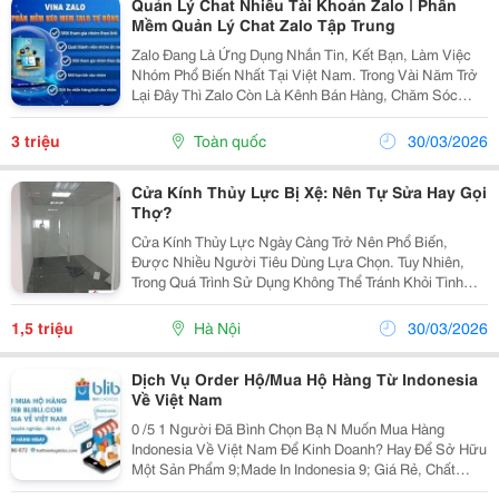
Quản Lý Chat Nhiều Tài Khoản Zalo | Phần
Mềm Quản Lý Chat Zalo Tập Trung
Zalo Đang Là Ứng Dụng Nhắn Tin, Kết Bạn, Làm Việc
Nhóm Phổ Biến Nhất Tại Việt Nam. Trong Vài Năm Trở
Lại Đây Thì Zalo Còn Là Kênh Bán Hàng, Chăm Sóc
Khách Hàng Hiệu Quả. Tuy Nhiên Người Bán Hàng Trên
Zalo Đang Không Biết Làm Thế Nào Để Quản Lý Chat...
3 triệu
Toàn quốc
30/03/2026
Cửa Kính Thủy Lực Bị Xệ: Nên Tự Sửa Hay Gọi
Thợ?
Cửa Kính Thủy Lực Ngày Càng Trở Nên Phổ Biến,
Được Nhiều Người Tiêu Dùng Lựa Chọn. Tuy Nhiên,
Trong Quá Trình Sử Dụng Không Thể Tránh Khỏi Tình
Trạng Cửa Thủy Lực Bị Xệ . Làm Thế Nào Để Chỉnh Cho
Cửa Kính Thủy Lực Hết Xệ Luôn Là Vấn Đề Được Rất
1,5 triệu
Hà Nội
30/03/2026
Nhiều...
Dịch Vụ Order Hộ/Mua Hộ Hàng Từ Indonesia
Về Việt Nam
0 /5 1 Người Đã Bình Chọn Bạ N Muốn Mua Hàng
Indonesia Về Việt Nam Để Kinh Doanh? Hay Để Sở Hữu
Một Sản Phẩm 9;Made In Indonesia 9; Giá Rẻ, Chất
Lượng? Làm Thế Nào Để Tự Order Hàng Indonesia Và