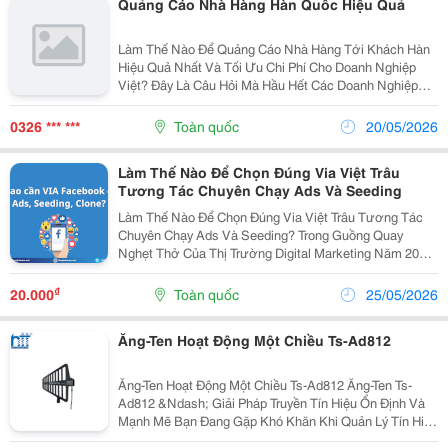
Quảng Cáo Nhà Hàng Hàn Quốc Hiệu Quả
Làm Thế Nào Để Quảng Cáo Nhà Hàng Tới Khách Hàn
Hiệu Quả Nhất Và Tối Ưu Chi Phí Cho Doanh Nghiệp
Việt? Đây Là Câu Hỏi Mà Hầu Hết Các Doanh Nghiệp
Đều Hỏi Khi Tiếp Cận Tệp Khách Hàng Này. Trong Bài
Viết Này, Refreshweb Sẽ Mách Bạn 3 Cách Quảng Cáo
0326 *** ***
Toàn quốc
20/05/2026
Nhà...
Làm Thế Nào Để Chọn Đúng Via Việt Trâu
Tương Tác Chuyên Chạy Ads Và Seeding
Làm Thế Nào Để Chọn Đúng Via Việt Trâu Tương Tác
Chuyên Chạy Ads Và Seeding? Trong Guồng Quay
Nghẹt Thở Của Thị Trường Digital Marketing Năm 2026,
Facebook Vẫn Là Mảnh Đất Màu Mỡ Bậc Nhất Nhưng
Cũng Đi Kèm Nhiều Cạm Bẫy Thuật Toán Khó Lường.
₫
20.000
Toàn quốc
25/05/2026
Bất Kỳ...
Ăng-Ten Hoạt Động Một Chiều Ts-Ad812
Ăng-Ten Hoạt Động Một Chiều Ts-Ad812 Ăng-Ten Ts-
Ad812 &Ndash; Giải Pháp Truyền Tín Hiệu Ổn Định Và
Mạnh Mẽ Bạn Đang Gặp Khó Khăn Khi Quản Lý Tín Hiệu
Âm Thanh Cho Hội Trường Hoặc Biểu Diễn Ngoài Trời?