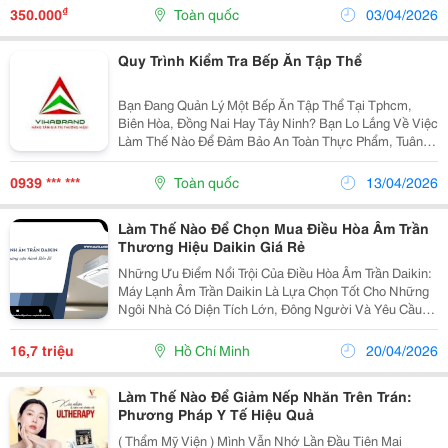
Ship Về Việt Nam ? Thời Gian Mua Hàng...
₫
350.000
Toàn quốc
03/04/2026
Quy Trình Kiểm Tra Bếp Ăn Tập Thể
Bạn Đang Quản Lý Một Bếp Ăn Tập Thể Tại Tphcm,
Biên Hòa, Đồng Nai Hay Tây Ninh? Bạn Lo Lắng Về Việc
Làm Thế Nào Để Đảm Bảo An Toàn Thực Phẩm, Tuân
Thủ Đúng Quy Trình Kiểm Tra Và Tránh Các Rủi Ro Pháp
Lý? Đừng Lo, Vihabrand Sẽ Giúp Bạn Giải Đáp Tất Cả...
0939 *** ***
Toàn quốc
13/04/2026
Làm Thế Nào Để Chọn Mua Điều Hòa Âm Trần
Thương Hiệu Daikin Giá Rẻ
Những Ưu Điểm Nổi Trội Của Điều Hòa Âm Trần Daikin:
Máy Lạnh Âm Trần Daikin Là Lựa Chọn Tốt Cho Những
Ngôi Nhà Có Diện Tích Lớn, Đông Người Và Yêu Cầu
Độ Thẩm Mỹ Cao. Dưới Đây Là Những Ưu Điểm Của
Dòng Điều Hòa Âm Trần Của Thương Hiệu Này. ...
16,7 triệu
Hồ Chí Minh
20/04/2026
Làm Thế Nào Để Giảm Nếp Nhăn Trên Trán:
Phương Pháp Y Tế Hiệu Quả
( Thẩm Mỹ Viện ) Mình Vẫn Nhớ Lần Đầu Tiên Mai