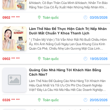
&Ndash; Cô Bạn Thân Của Mình &Ndash; Nhắn Tin Bảo
Rằng Trán Của Cô Ấy Xuất Hiện Những Nếp Nhăn Khiến
Cô Ấy Tự Ti Mỗi Khi Soi Gương. Mình Biết Mai Là
Người Rất Quan Tâm Đến Ngoại Hình, Nhưng Cũng
0902 *** ***
Toàn quốc
03/05/2026
Khá Thận...
Làm Thế Nào Để Thực Hiện Cách Trị Nếp Nhăn
Dưới Mắt Chuẩn Y Khoa Thanh Lịch
" ( Thẩm Mỹ Viện ) Tôi Vẫn Nhớ Rất Rõ Buổi Chiều Hôm
Ấy, Khi Ánh Nắng Cuối Ngày Len Qua Khung Cửa Kính
Quán Cà Phê, Chiếu Nhẹ Lên Gương Mặt Của Linh
&Ndash; Cô Bạn Thân Của Tôi. Linh Khẽ Mỉm Cười,
Nhưng Đôi Mắt Cô Lại Hằn Lên Vài Nếp Nhăn Nhỏ
0902 *** ***
Toàn quốc
19/05/2026
Nơi...
Quảng Cáo Nhà Hàng Tới Khách Hàn Bằng
Cách Nào?
Làm Thế Nào Để Quảng Cáo Nhà Hàng Tới Khách Hàn
Hiệu Quả Nhất Và Tối Ưu Chi Phí Cho Doanh Nghiệp
Việt? Đây Là Câu Hỏi Mà Hầu Hết Các Doanh Nghiệp
Đều Hỏi Khi Tiếp Cận Tệp Khách Hàng Này. Trong Bài
Viết Này, Refreshweb Sẽ Mách Bạn 3 Cách Quảng Cáo
0326 *** ***
Toàn quốc
20/05/2026
Nhà...