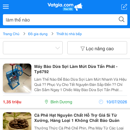
Trang Chủ
Đồ gia dụng
Thiết bị nhà bếp
Lọc nâng cao
Máy Bào Dừa Sợi Làm Mứt Dừa Tấn Phát -
Tp6792
Làm Thế Nào Để Bào Dừa Sợi Làm Mứt Nhanh Và Hiệu
Quả ?? Phục Vụ Cho Tết Nguyên Đán Sắp Đến ?? Chỉ
Cần Sắm Ngay 1 Chiếc Máy Bào Dừa Sợi Tấn Phát
+Năng Suất: 60-80 Trái/1 Giờ +Với Công Suất Làm Việc
Hiệu Quả ​ +Bạn Chỉ Cần Đặt Cố Định Nửa Quả Dừa...
1,35 triệu
Bình Dương
10/07/2026
Cà Phê Hạt Nguyên Chất Hỗ Trợ Giá Sỉ Từ
Xưởng, Hàng Loại 1 Không Chất Bảo Quản
Thưởng Thức Cà Phê Chế Phin, Pha Máy Từ Các Loại