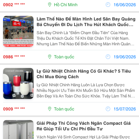
Làm Thế Nào Để Hệ Thống Âm Thanh Hoạt...
0902 *** ***
Hồ Chí Minh
16/06/2026
Làm Thế Nào Để Màn Hình Led Sân Bay Quảng
Bá Chuyến Đi Du Lịch Thu Hút Khách Quốc
Tế?
Sân Bay Chính Là "Điểm Chạm Đầu Tiên" Của Hàng
Triệu Du Khách Quốc Tế Khi Đặt Chân Tới Việt Nam.
Nhưng Làm Thế Nào Để Biến Những Màn Hình Quảng
Cáo Phát Sáng Tại Đây Thành "Vũ Khí" Khơi Dậy Khao
Khát Khám Phá Và Giữ Chân Họ Ngay Từ Cái Nhìn Đầu
0986 *** ***
Toàn quốc
19/06/2026
Tiên?...
Ly Giữ Nhiệt Chính Hãng Có Gì Khác? 5 Tiêu
Chí Mua Đúng Cách
Ly Giữ Nhiệt Chính Hãng Luôn Là Lựa Chọn Được
Nhiều Người Ưu Tiên Khi Muốn Sở Hữu Một Sản Phẩm
Bền Đẹp Và An Toàn Cho Sức Khỏe. Tvậy Làm Thế Nào
Để Lựa Chọn Đúng Sản Phẩm Đáng Tin Cậy? Hãy Cùng
Cozycup Tìm Hiểu Trong Bài Viết Dưới Đây. 1. Vì Sao...
0909 *** ***
Toàn quốc
15/07/2026
Giải Pháp Thi Công Vách Ngăn Compact Giá
Rẻ Giúp Tối Ưu Chi Phí Đầu Tư
Vách Ngăn Vệ Sinh Compact Hpl Là Giải Pháp Được