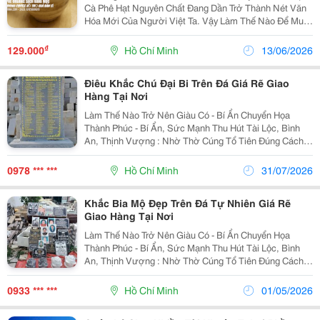
Cà Phê Hạt Nguyên Chất Đang Dần Trở Thành Nét Văn
Hóa Mới Của Người Việt Ta. Vậy Làm Thế Nào Để Mua
Được Cà Phê Rang Xay Ngon? Hiểu Được Điều Đó,
Chúng Tôi Đã Cố Gắng Cải Thiện Công Nghệ Rang Xay,
₫
129.000
Hồ Chí Minh
13/06/2026
Để...
Điêu Khắc Chú Đại Bi Trên Đá Giá Rẽ Giao
Hàng Tại Nơi
Làm Thế Nào Trở Nên Giàu Có - Bí Ẩn Chuyển Họa
Thành Phúc - Bí Ẩn, Sức Mạnh Thu Hút Tài Lộc, Bình
An, Thịnh Vượng : Nhờ Thờ Cúng Tổ Tiên Đúng Cách,
Bình An, Tài Lộc, Và May Mắn Về Gia Đình, Điêu Khắc
Đá Tâm Linh Theo Yêu Cầu Thiên Long Thọ Là Đơn Vị...
0978 *** ***
Hồ Chí Minh
31/07/2026
Khắc Bia Mộ Đẹp Trên Đá Tự Nhiên Giá Rẽ
Giao Hàng Tại Nơi
Làm Thế Nào Trở Nên Giàu Có - Bí Ẩn Chuyển Họa
Thành Phúc - Bí Ẩn, Sức Mạnh Thu Hút Tài Lộc, Bình
An, Thịnh Vượng : Nhờ Thờ Cúng Tổ Tiên Đúng Cách,
Bình An, Tài Lộc, Và May Mắn Về Gia Đình, Điêu Khắc
Đá Tâm Linh Theo Yêu Cầu Thiên Long Thọ Là Đơn Vị...
0933 *** ***
Hồ Chí Minh
01/05/2026