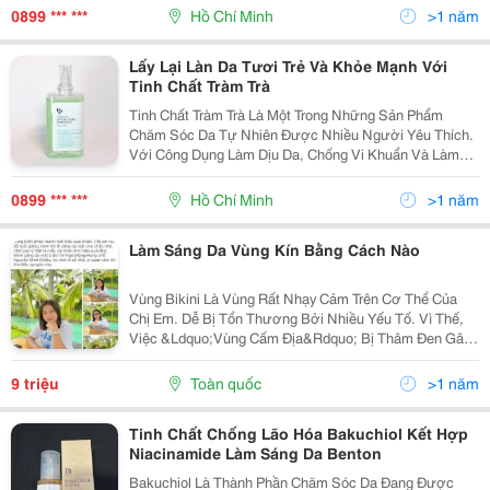
Khí" Giúp Chị Em Tự Tin Khoe Sắc Vẻ Rạng Rỡ. Trong
0899 *** ***
Hồ Chí Minh
>1 năm
Bài Viết...
Lấy Lại Làn Da Tươi Trẻ Và Khỏe Mạnh Với
Tinh Chất Tràm Trà
Tinh Chất Tràm Trà Là Một Trong Những Sản Phẩm
Chăm Sóc Da Tự Nhiên Được Nhiều Người Yêu Thích.
Với Công Dụng Làm Dịu Da, Chống Vi Khuẩn Và Làm
Sáng Da, Tinh Chất Tràm Trà Đã Trở Thành Một "Thần
Dược" Cho Làn Da Tươi Trẻ Và Khỏe Mạnh. Trong Bài
0899 *** ***
Hồ Chí Minh
>1 năm
Viết...
Làm Sáng Da Vùng Kín Bằng Cách Nào
Vùng Bikini Là Vùng Rất Nhạy Cảm Trên Cơ Thể Của
Chị Em. Dễ Bị Tổn Thương Bởi Nhiều Yếu Tố. Vì Thế,
Việc &Ldquo;Vùng Cấm Địa&Rdquo; Bị Thâm Đen Gây
Mất Thẩm Mỹ Đang Là Tình Trạng Mà Nhiều Chị Em
Hiện Đối Mặt. Bài Viết Sau Sẽ Chia Sẻ Bí Quyết Làm
9 triệu
Toàn quốc
>1 năm
Sáng...
Tinh Chất Chống Lão Hóa Bakuchiol Kết Hợp
Niacinamide Làm Sáng Da Benton
Bakuchiol Là Thành Phần Chăm Sóc Da Đang Được