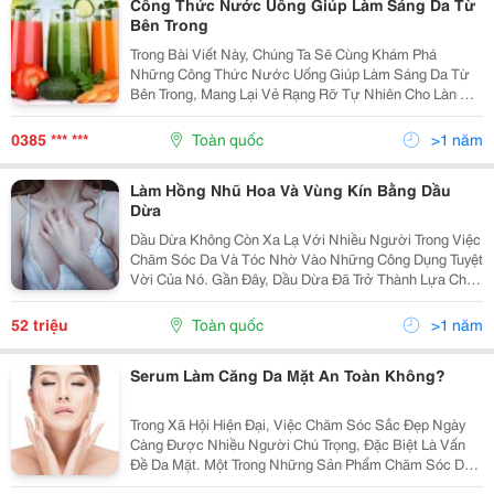
Công Thức Nước Uống Giúp Làm Sáng Da Từ
Bên Trong
Trong Bài Viết Này, Chúng Ta Sẽ Cùng Khám Phá
Những Công Thức Nước Uống Giúp Làm Sáng Da Từ
Bên Trong, Mang Lại Vẻ Rạng Rỡ Tự Nhiên Cho Làn Da
Của Bạn. Hãy Cùng Tìm Hiểu Nguyên Liệu Và Cách
Thức Thực Hiện Nhé! Tại Sao Phải Làm Sáng Da Từ
0385 *** ***
Toàn quốc
>1 năm
Bên Trong...
Làm Hồng Nhũ Hoa Và Vùng Kín Bằng Dầu
Dừa
Dầu Dừa Không Còn Xa Lạ Với Nhiều Người Trong Việc
Chăm Sóc Da Và Tóc Nhờ Vào Những Công Dụng Tuyệt
Vời Của Nó. Gần Đây, Dầu Dừa Đã Trở Thành Lựa Chọn
Phổ Biến Trong Việc Làm Hồng Nhũ Hoa Và Vùng Kín,
Nhờ Vào Khả Năng Cung Cấp Độ Ẩm, Làm Sáng Da
52 triệu
Toàn quốc
>1 năm
Và...
Serum Làm Căng Da Mặt An Toàn Không?
Trong Xã Hội Hiện Đại, Việc Chăm Sóc Sắc Đẹp Ngày
Càng Được Nhiều Người Chú Trọng, Đặc Biệt Là Vấn
Đề Da Mặt. Một Trong Những Sản Phẩm Chăm Sóc Da
Được Ưa Chuộng Hiện Nay Là Serum Làm Căng Da Mặt