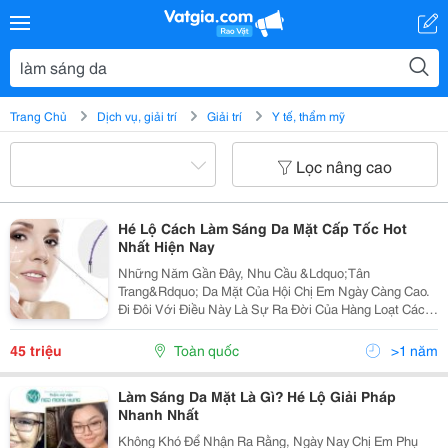
Trang Chủ
Dịch vụ, giải trí
Giải trí
Y tế, thẩm mỹ
Lọc nâng cao
Hé Lộ Cách Làm Sáng Da Mặt Cấp Tốc Hot
Nhất Hiện Nay
Những Năm Gần Đây, Nhu Cầu &Ldquo;Tân
Trang&Rdquo; Da Mặt Của Hội Chị Em Ngày Càng Cao.
Đi Đôi Với Điều Này Là Sự Ra Đời Của Hàng Loạt Các
Phương Pháp Thẩm Mỹ Da Mặt. Tuy Nhiên, Giữa Vô
Vàn Các Phương Pháp Hiện Nay, Đâu Mới Là Cách Làm
45 triệu
Toàn quốc
>1 năm
Sáng Da Mặt...
Làm Sáng Da Mặt Là Gì? Hé Lộ Giải Pháp
Nhanh Nhất
Không Khó Để Nhận Ra Rằng, Ngày Nay Chị Em Phụ