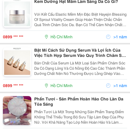
Kem Dưỡng Hạt Mầm Làm Sáng Da Có Gì?
Với Kết Cấu Elastic Mềm Mịn Đặc Biệt Hayejin Blessing
Of Sprout Vitality Cream Giúp Hoàn Thiện Chắc Chắn
Quá Trình Chăm Sóc Da. Bạn Có Thể Cảm Nhận Chất
Kem Bằng Đầu Ngón Tay, Kem Hayejin Thấm Nhẹ Và
Mịn Vào Da Với Kết Cấu Đàn Hồi Như Một Cái Bánh...
0899 *** ***
Hồ Chí Minh
>1 năm
Bật Mí Cách Sử Dụng Serum Và Lợi Ích Của
Việc Tích Hợp Serum Vào Quy Trình Chăm Sóc
Da
Bản Chất Của Serum Là Một Loại Sản Phẩm Chăm Sóc
Da Có Dạng Lỏng Và Có Nồng Độ Cao Các Thành Phần
Dưỡng Chất Nên Nó Thường Được Lồng Ghép Vào
Các Skincare Routine. Các Serum Có Nhiều Công Dụng
Khác Nhau, Như Cung Cấp Độ Ẩm, Làm Sáng Da, Điều
0899 *** ***
Hồ Chí Minh
>1 năm
Trị Mụn,...
Phấn Tươi - Sản Phẩm Hoàn Hảo Cho Làn Da
Tỏa Sáng
Phấn Tươi Là Một Trong Những Sản Phẩm Trang Điểm
Không Thể Thiếu Trong Bộ Sưu Tập Làm Đẹp Của Phụ
Nữ. Với Khả Năng Tạo Lớp Nền Hoàn Hảo Và Làm
Sáng Da Tức Thì, Phấn Tươi Đã Trở Thành Một "Vũ