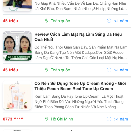
Nữ Gặp Khá Nhiều Vấn Đề Về Làn Da, Chẳng Hạn Như
Là Khô Ráp, Đen Sạm, Nhăn Nheo,&Hellip;Những Lúc
Này, Không Ít Chị Em Đang Đau Đầu Tìm Cách Làm
Sáng Da Mặt. Vậy Làm Sáng Da Mặt Là Gì ? Và Phương
45 triệu
Toàn quốc
>1 năm
Pháp...
Review Cách Làm Mặt Nạ Làm Sáng Da Hiệu
Quả Nhất
Có Thể Nói, Thời Gian Gần Đây, Sản Phẩm Mặt Nạ Làm
Sáng Da Đang Tạo Nên Một &Ldquo;Cơn Sốt&Rdquo;
Làm Đẹp Ở Nước Ta. Thậm Chí, Các Loại Mặt Nạ Này
Còn Trở Thành Chủ Đề Được Thảo Luận Rầm Rộ Trên
Các Diễn Đàn Thẩm Mỹ. Tuy Nhiên, Cho Đến Hiện Tại
45 triệu
Toàn quốc
>1 năm
Hiệu...
Có Nên Sử Dụng Tone Up Cream Không - Giới
Thiệu Peach Beam Real Tone Up Cream
Kem Làm Sáng Da Hay Tone Up Cream, Là Một Thuật
Ngữ Phổ Biến Đối Với Những Người Yêu Thích Trang
Điểm Theo Phong Cách Tự Nhiên Và Nhẹ Nhàng.
Nhưng Liệu Việc Này Có Đáng Giá Và Có Phải Là Sự
Lựa Chọn Phù Hợp Cho Bạn Không? Hãy Cùng Đánh
0773 *** ***
Hồ Chí Minh
>1 năm
Giá Célefit...