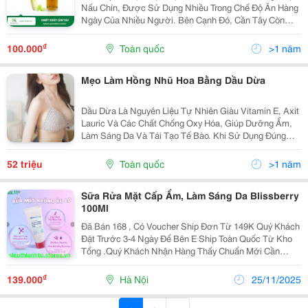
Nấu Chín, Được Sử Dụng Nhiều Trong Chế Độ Ăn Hàng
Ngày Của Nhiều Người. Bên Cạnh Đó, Cần Tây Còn
Được Chiết Xuất Và Sử Dụng Để Chăm Sóc Da Rất
Hiệu Quả. Chiết Xuất Cần Tây Là Gì? - Chiết Xuất Cần...
₫
100.000
Toàn quốc
>1 năm
Mẹo Làm Hồng Nhũ Hoa Bằng Dầu Dừa
Dầu Dừa Là Nguyên Liệu Tự Nhiên Giàu Vitamin E, Axit
Lauric Và Các Chất Chống Oxy Hóa, Giúp Dưỡng Ẩm,
Làm Sáng Da Và Tái Tạo Tế Bào. Khi Sử Dụng Đúng
Cách, Dầu Dừa Có Thể Hỗ Trợ Làm Nhũ Hoa Trở Nên
Hồng Hào Hơn. Vậy, Làm Hồng Nhũ Hoa Bằng Dầu Dừa
52 triệu
Toàn quốc
>1 năm
Như...
Sữa Rửa Mặt Cấp Ẩm, Làm Sáng Da Blissberry
100Ml
Đã Bán 168 , Có Voucher Ship Đơn Từ 149K Quý Khách
Đặt Trước 3-4 Ngày Để Bên E Ship Toàn Quốc Từ Kho
Tổng .Quý Khách Nhận Hàng Thấy Chuẩn Mới Cần
Thanh Toán, Không Thì Hoàn Ngay Không Mất Phí . Quý
Khách Nhắn Số Điện Thoại , Địa Chỉ Qua Chat Để...
₫
139.000
Hà Nội
25/11/2025