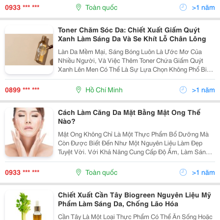
. Với Khả Năng Cung Cấp Độ Ẩm Và Làm Sáng Da,
0933 *** ***
Toàn quốc
>1 năm
Serum...
Toner Chăm Sóc Da: Chiết Xuất Giấm Quýt
Xanh Làm Sáng Da Và Se Khít Lỗ Chân Lông
Làn Da Mềm Mại, Sáng Bóng Luôn Là Ước Mơ Của
Nhiều Người, Và Việc Thêm Toner Chứa Giấm Quýt
Xanh Lên Men Có Thể Là Sự Lựa Chọn Không Phổ Biến
Nhưng Hiệu Quả Để Chăm Sóc Làn Da. Notseeback
Two Shot Tangerine Vinegar Là Một Toner Giấm Quýt
0899 *** ***
Hồ Chí Minh
>1 năm
Xanh Lên Men...
Cách Làm Căng Da Mặt Bằng Mật Ong Thế
Nào?
Mật Ong Không Chỉ Là Một Thực Phẩm Bổ Dưỡng Mà
Còn Được Biết Đến Như Một Nguyên Liệu Làm Đẹp
Tuyệt Vời. Với Khả Năng Cung Cấp Độ Ẩm, Làm Sáng
Da Và Cải Thiện Độ Đàn Hồi, Mật Ong Trở Thành Lựa
Chọn Lý Tưởng Cho Những Ai Muốn Có Làn Da Căng
0933 *** ***
Toàn quốc
>1 năm
Mịn, Trẻ...
Chiết Xuất Cần Tây Biogreen Nguyên Liệu Mỹ
Phẩm Làm Sáng Da, Chống Lão Hóa
Cần Tây Là Một Loại Thực Phẩm Có Thể Ăn Sống Hoặc